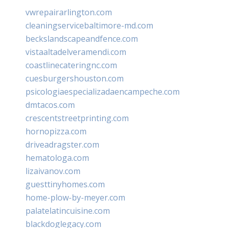
vwrepairarlington.com
cleaningservicebaltimore-md.com
beckslandscapeandfence.com
vistaaltadelveramendi.com
coastlinecateringnc.com
cuesburgershouston.com
psicologiaespecializadaencampeche.com
dmtacos.com
crescentstreetprinting.com
hornopizza.com
driveadragster.com
hematologa.com
lizaivanov.com
guesttinyhomes.com
home-plow-by-meyer.com
palatelatincuisine.com
blackdoglegacy.com