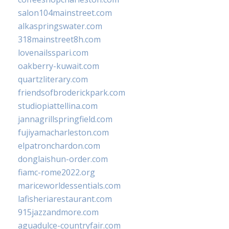
salon104mainstreet.com
alkaspringswater.com
318mainstreet8h.com
lovenailsspari.com
oakberry-kuwait.com
quartzliterary.com
friendsofbroderickpark.com
studiopiattellina.com
jannagrillspringfield.com
fujiyamacharleston.com
elpatronchardon.com
donglaishun-order.com
fiamc-rome2022.org
mariceworldessentials.com
lafisheriarestaurant.com
915jazzandmore.com
aguadulce-countryfair.com