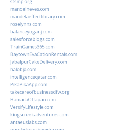
stsmp.org
manoelneves.com
mandelaeffectlibrary.com
roselynns.com
balanceyoganj.com
salesforceblogs.com
TrainGames365.com
BaytownEvaCationRentals.com
JabalpurCakeDelivery.com
halobjd.com
intelligenceqatar.com
PikaPikaApp.com
takecareofbusinessdfw.org
HamadaOfJapan.com
VersifyLifestyle.com
kingscreekadventures.com
antaeuslabs.com
purelycleanchemdry.com