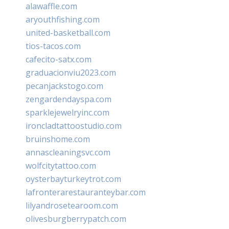
alawaffle.com
aryouthfishing.com
united-basketball.com
tios-tacos.com
cafecito-satx.com
graduacionviu2023.com
pecanjackstogo.com
zengardendayspa.com
sparklejewelryinc.com
ironcladtattoostudio.com
bruinshome.com
annascleaningsvc.com
wolfcitytattoo.com
oysterbayturkeytrot.com
lafronterarestauranteybar.com
lilyandrosetearoom.com
olivesburgberrypatch.com