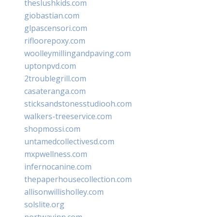
theslushkids.com
giobastian.com
glpascensori.com
rifloorepoxy.com
woolleymillingandpaving.com
uptonpvd.com
2troublegrill.com
casateranga.com
sticksandstonesstudiooh.com
walkers-treeservice.com
shopmossi.com
untamedcollectivesd.com
mxpwellness.com
infernocanine.com
thepaperhousecollection.com
allisonwillisholley.com
solslite.org
portwayinn.com