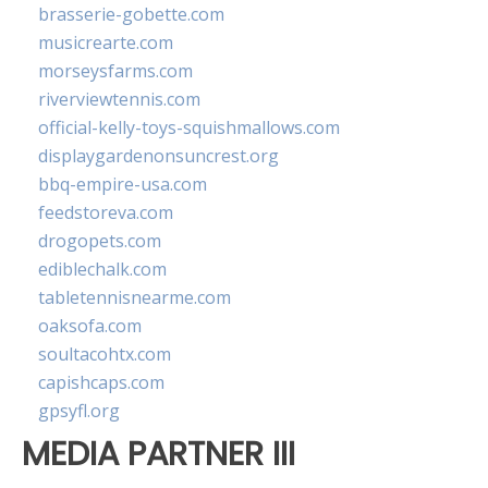
brasserie-gobette.com
musicrearte.com
morseysfarms.com
riverviewtennis.com
official-kelly-toys-squishmallows.com
displaygardenonsuncrest.org
bbq-empire-usa.com
feedstoreva.com
drogopets.com
ediblechalk.com
tabletennisnearme.com
oaksofa.com
soultacohtx.com
capishcaps.com
gpsyfl.org
MEDIA PARTNER III