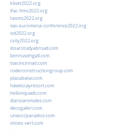
klivet2022.org
ifac-hms2022.org
taoms2022.org
iias-euromena-conference2022.org
ivd2022.org
csity2022.org
ibsarstudyabroad.com
bennusehgall.com
tsecincinnati.com
roderconstructiongroup.com
plazabatai.com
hawkscayresort.com
hellonquads.com
diarioanimales.com
decogaleri.com
unavozparadios.com
shoes-vert.com