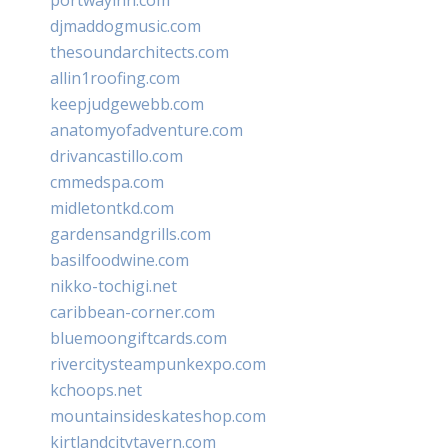
djmaddogmusic.com
thesoundarchitects.com
allin1roofing.com
keepjudgewebb.com
anatomyofadventure.com
drivancastillo.com
cmmedspa.com
midletontkd.com
gardensandgrills.com
basilfoodwine.com
nikko-tochigi.net
caribbean-corner.com
bluemoongiftcards.com
rivercitysteampunkexpo.com
kchoops.net
mountainsideskateshop.com
kirtlandcitytavern.com