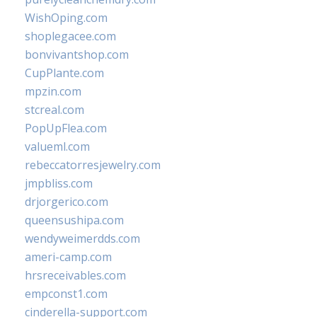
WishOping.com
shoplegacee.com
bonvivantshop.com
CupPlante.com
mpzin.com
stcreal.com
PopUpFlea.com
valueml.com
rebeccatorresjewelry.com
jmpbliss.com
drjorgerico.com
queensushipa.com
wendyweimerdds.com
ameri-camp.com
hrsreceivables.com
empconst1.com
cinderella-support.com