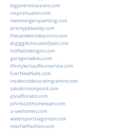
bigpinkrestaurant.com
inspirehuahin.com
memmingerspainting.com
jeremypbeasley.com
thesandwichdepotcos.com
drgiggleshouseofpain.com
hotflashdesigns.com
garagenadeau.com
lifestylechauffeurservice.com
EverNewNails.com
insideoutdecoratingcentre.com
salvatoresinpoint.com
jovialfloralco.com
johnlscotthometeam.com
u-seehomes.com
watersportslagonissi.com
mischieffashion.com