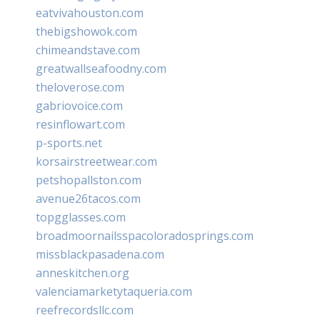
eatvivahouston.com
thebigshowok.com
chimeandstave.com
greatwallseafoodny.com
theloverose.com
gabriovoice.com
resinflowart.com
p-sports.net
korsairstreetwear.com
petshopallston.com
avenue26tacos.com
topgglasses.com
broadmoornailsspacoloradosprings.com
missblackpasadena.com
anneskitchen.org
valenciamarketytaqueria.com
reefrecordsllc.com