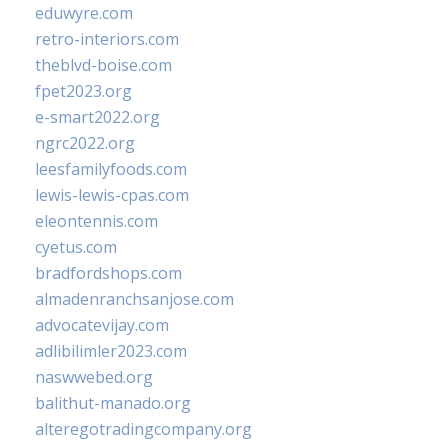
eduwyre.com
retro-interiors.com
theblvd-boise.com
fpet2023.org
e-smart2022.org
ngrc2022.org
leesfamilyfoods.com
lewis-lewis-cpas.com
eleontennis.com
cyetus.com
bradfordshops.com
almadenranchsanjose.com
advocatevijay.com
adlibilimler2023.com
naswwebed.org
balithut-manado.org
alteregotradingcompany.org