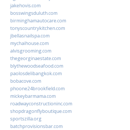
jakehovis.com
bosswingsduluth.com
birminghamautocare.com
tonyscountrykitchen.com
jbellasnailspa.com
mychaihouse.com
alvisgrooming.com
thegeorginaestate.com
blythewoodseafood.com
paolosdelibangkok.com
bobacove.com
phoone24brookfield.com
mickeybarmama.com
roadwayconstructioninc.com
shopdragonflyboutique.com
sportszilla.org
batchprovisionsbar.com