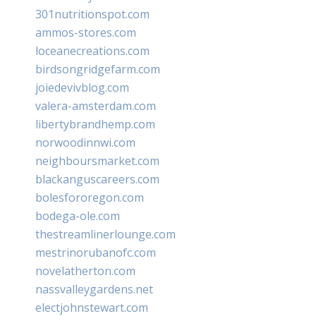
301nutritionspot.com
ammos-stores.com
loceanecreations.com
birdsongridgefarm.com
joiedevivblog.com
valera-amsterdam.com
libertybrandhemp.com
norwoodinnwi.com
neighboursmarket.com
blackanguscareers.com
bolesfororegon.com
bodega-ole.com
thestreamlinerlounge.com
mestrinorubanofc.com
novelatherton.com
nassvalleygardens.net
electjohnstewart.com