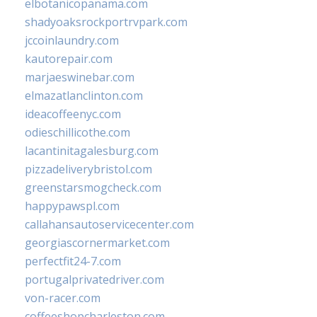
elbotanicopanama.com
shadyoaksrockportrvpark.com
jccoinlaundry.com
kautorepair.com
marjaeswinebar.com
elmazatlanclinton.com
ideacoffeenyc.com
odieschillicothe.com
lacantinitagalesburg.com
pizzadeliverybristol.com
greenstarsmogcheck.com
happypawspl.com
callahansautoservicecenter.com
georgiascornermarket.com
perfectfit24-7.com
portugalprivatedriver.com
von-racer.com
coffeeshopcharleston.com