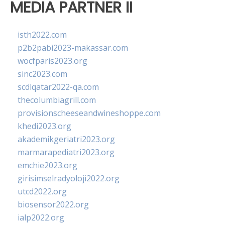
MEDIA PARTNER II
isth2022.com
p2b2pabi2023-makassar.com
wocfparis2023.org
sinc2023.com
scdlqatar2022-qa.com
thecolumbiagrill.com
provisionscheeseandwineshoppe.com
khedi2023.org
akademikgeriatri2023.org
marmarapediatri2023.org
emchie2023.org
girisimselradyoloji2022.org
utcd2022.org
biosensor2022.org
ialp2022.org