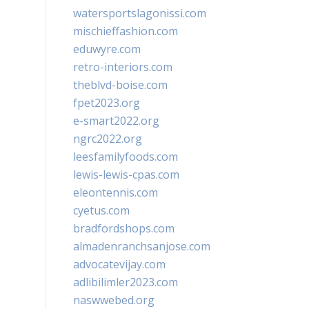
watersportslagonissi.com
mischieffashion.com
eduwyre.com
retro-interiors.com
theblvd-boise.com
fpet2023.org
e-smart2022.org
ngrc2022.org
leesfamilyfoods.com
lewis-lewis-cpas.com
eleontennis.com
cyetus.com
bradfordshops.com
almadenranchsanjose.com
advocatevijay.com
adlibilimler2023.com
naswwebed.org