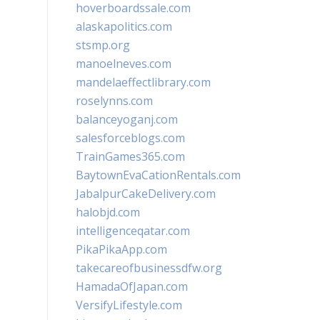
hoverboardssale.com
alaskapolitics.com
stsmp.org
manoelneves.com
mandelaeffectlibrary.com
roselynns.com
balanceyoganj.com
salesforceblogs.com
TrainGames365.com
BaytownEvaCationRentals.com
JabalpurCakeDelivery.com
halobjd.com
intelligenceqatar.com
PikaPikaApp.com
takecareofbusinessdfw.org
HamadaOfJapan.com
VersifyLifestyle.com