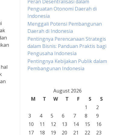
Peran Desentralisasi dalam
Penguatan Otonomi Daerah di
Indonesia
i
Menggali Potensi Pembangunan
pak
Daerah di Indonesia
dan
Pentingnya Perencanaan Strategis
ikan
dalam Bisnis: Panduan Praktis bagi
Pengusaha Indonesia
Pentingnya Kebijakan Publik dalam
hal
Pembangunan Indonesia
k
nan
August 2026
M
T
W
T
F
S
S
1
2
3
4
5
6
7
8
9
10
11
12
13
14
15
16
17
18
19
20
21
22
23