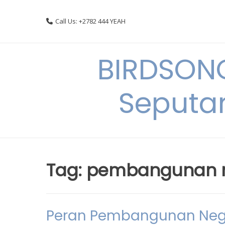
Skip
to
Call Us: +2782 444 YEAH
content
BIRDSON
Seputa
Tag:
pembangunan 
Peran Pembangunan Neg