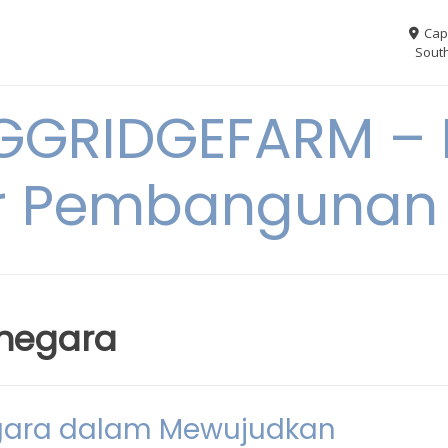
Cap
South
GGRIDGEFARM – I
r Pembangunan
negara
ara dalam Mewujudkan