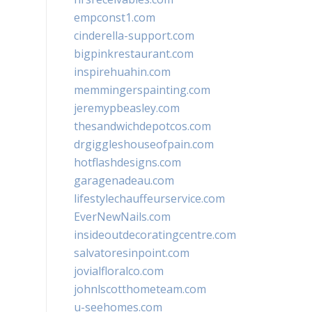
empconst1.com
cinderella-support.com
bigpinkrestaurant.com
inspirehuahin.com
memmingerspainting.com
jeremypbeasley.com
thesandwichdepotcos.com
drgiggleshouseofpain.com
hotflashdesigns.com
garagenadeau.com
lifestylechauffeurservice.com
EverNewNails.com
insideoutdecoratingcentre.com
salvatoresinpoint.com
jovialfloralco.com
johnlscotthometeam.com
u-seehomes.com