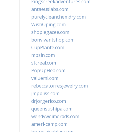
kingscreekadventures.com
antaeuslabs.com
purelycleanchemdry.com
WishOping.com
shoplegacee.com
bonvivantshop.com
CupPlante.com
mpzin.com
stcreal.com
PopUpFlea.com
valueml.com
rebeccatorresjewelry.com
jmpbliss.com
drjorgerico.com
queensushipa.com
wendyweimerdds.com
ameri-camp.com
hrsreceivables.com