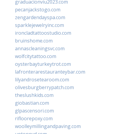
graduacionviu2023.com
pecanjackstogo.com
zengardendayspa.com
sparklejewelryinc.com
ironcladtattoostudio.com
bruinshome.com
annascleaningsvc.com
wolfcitytattoo.com
oysterbayturkeytrot.com
lafronterarestauranteybar.com
lilyandrosetearoom.com
olivesburgberrypatch.com
theslushkids.com
giobastian.com
glpascensori.com
rifloorepoxy.com
woolleymillingandpaving.com
uptonpvd.com