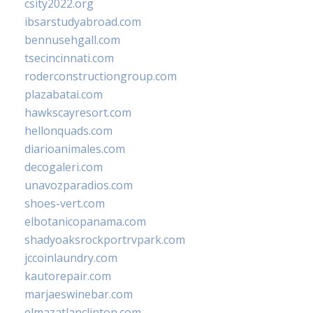
csity2022.org
ibsarstudyabroad.com
bennusehgall.com
tsecincinnati.com
roderconstructiongroup.com
plazabatai.com
hawkscayresort.com
hellonquads.com
diarioanimales.com
decogaleri.com
unavozparadios.com
shoes-vert.com
elbotanicopanama.com
shadyoaksrockportrvpark.com
jccoinlaundry.com
kautorepair.com
marjaeswinebar.com
elmazatlanclinton.com