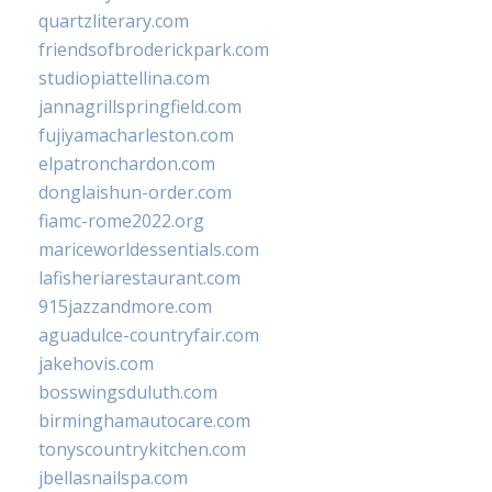
quartzliterary.com
friendsofbroderickpark.com
studiopiattellina.com
jannagrillspringfield.com
fujiyamacharleston.com
elpatronchardon.com
donglaishun-order.com
fiamc-rome2022.org
mariceworldessentials.com
lafisheriarestaurant.com
915jazzandmore.com
aguadulce-countryfair.com
jakehovis.com
bosswingsduluth.com
birminghamautocare.com
tonyscountrykitchen.com
jbellasnailspa.com