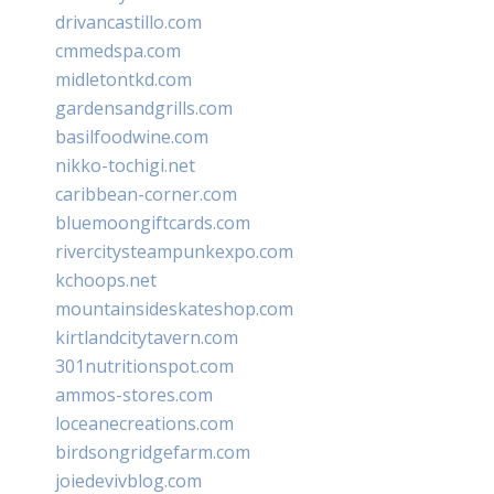
drivancastillo.com
cmmedspa.com
midletontkd.com
gardensandgrills.com
basilfoodwine.com
nikko-tochigi.net
caribbean-corner.com
bluemoongiftcards.com
rivercitysteampunkexpo.com
kchoops.net
mountainsideskateshop.com
kirtlandcitytavern.com
301nutritionspot.com
ammos-stores.com
loceanecreations.com
birdsongridgefarm.com
joiedevivblog.com