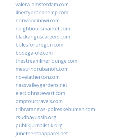
valera-amsterdam.com
libertybrandhemp.com
norwoodinnwi.com
neighboursmarket.com
blackanguscareers.com
bolesfororegon.com
bodega-ole.com
thestreamlinerlounge.com
mestrinorubanofc.com
novelatherton.com
nassvalleygardens.net
electjohnstewart.com
omptourtravels.com
tribratanews-polreskebumen.com
rsudbayuasih.org
publikjurnalistik.org
juneteenthapparel.net