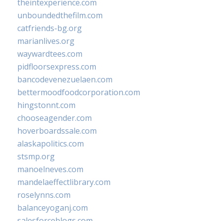
theintexperience.com
unboundedthefilm.com
catfriends-bg.org
marianlives.org
waywardtees.com
pidfloorsexpress.com
bancodevenezuelaen.com
bettermoodfoodcorporation.com
hingstonnt.com
chooseagender.com
hoverboardssale.com
alaskapolitics.com
stsmp.org
manoelneves.com
mandelaeffectlibrary.com
roselynns.com
balanceyoganj.com
salesforceblogs.com