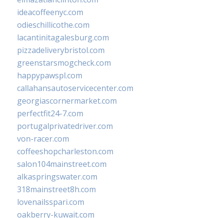
ideacoffeenyc.com
odieschillicothe.com
lacantinitagalesburg.com
pizzadeliverybristol.com
greenstarsmogcheck.com
happypawspl.com
callahansautoservicecenter.com
georgiascornermarket.com
perfectfit24-7.com
portugalprivatedriver.com
von-racer.com
coffeeshopcharleston.com
salon104mainstreet.com
alkaspringswater.com
318mainstreet8h.com
lovenailsspari.com
oakberry-kuwait.com