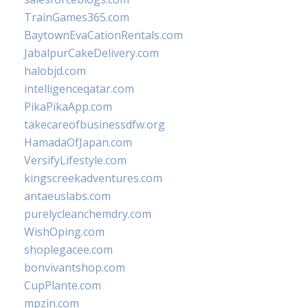
TrainGames365.com
BaytownEvaCationRentals.com
JabalpurCakeDelivery.com
halobjd.com
intelligenceqatar.com
PikaPikaApp.com
takecareofbusinessdfw.org
HamadaOfJapan.com
VersifyLifestyle.com
kingscreekadventures.com
antaeuslabs.com
purelycleanchemdry.com
WishOping.com
shoplegacee.com
bonvivantshop.com
CupPlante.com
mpzin.com