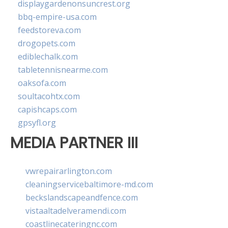
displaygardenonsuncrest.org
bbq-empire-usa.com
feedstoreva.com
drogopets.com
ediblechalk.com
tabletennisnearme.com
oaksofa.com
soultacohtx.com
capishcaps.com
gpsyfl.org
MEDIA PARTNER III
vwrepairarlington.com
cleaningservicebaltimore-md.com
beckslandscapeandfence.com
vistaaltadelveramendi.com
coastlinecateringnc.com