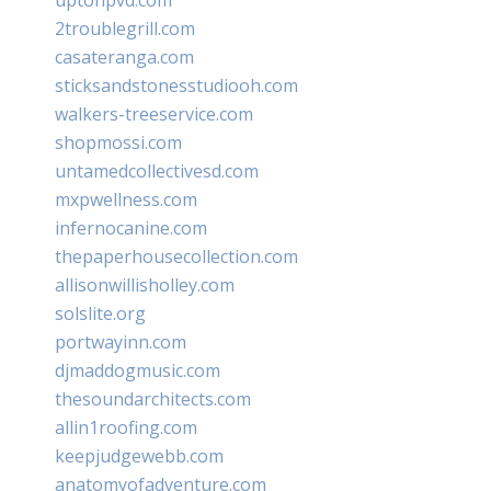
2troublegrill.com
casateranga.com
sticksandstonesstudiooh.com
walkers-treeservice.com
shopmossi.com
untamedcollectivesd.com
mxpwellness.com
infernocanine.com
thepaperhousecollection.com
allisonwillisholley.com
solslite.org
portwayinn.com
djmaddogmusic.com
thesoundarchitects.com
allin1roofing.com
keepjudgewebb.com
anatomyofadventure.com