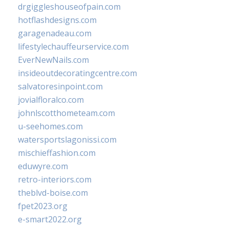
drgiggleshouseofpain.com
hotflashdesigns.com
garagenadeau.com
lifestylechauffeurservice.com
EverNewNails.com
insideoutdecoratingcentre.com
salvatoresinpoint.com
jovialfloralco.com
johnlscotthometeam.com
u-seehomes.com
watersportslagonissi.com
mischieffashion.com
eduwyre.com
retro-interiors.com
theblvd-boise.com
fpet2023.org
e-smart2022.org