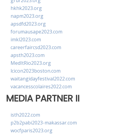
grur2023.org
hkhk2023.org
napm2023.org
apsdfd2023.org
forumausape2023.com
imkl2023.com
careerfaircsd2023.com
apsth2023.com
MedItRio2023.org
lcicon2023boston.com
waitangidayfestival2022.com
vacancesscolaires2022.com
MEDIA PARTNER II
isth2022.com
p2b2pabi2023-makassar.com
wocfparis2023.org