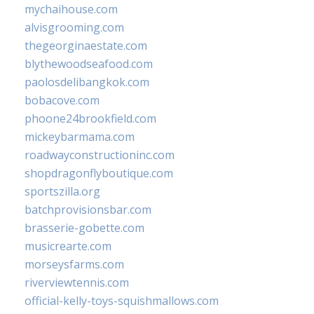
mychaihouse.com
alvisgrooming.com
thegeorginaestate.com
blythewoodseafood.com
paolosdelibangkok.com
bobacove.com
phoone24brookfield.com
mickeybarmama.com
roadwayconstructioninc.com
shopdragonflyboutique.com
sportszilla.org
batchprovisionsbar.com
brasserie-gobette.com
musicrearte.com
morseysfarms.com
riverviewtennis.com
official-kelly-toys-squishmallows.com