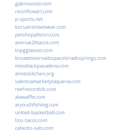
gabriovoice.com
resinflowart.com
p-sports.net
korsairstreetwear.com
petshopallston.com
avenue26tacos.com
topgglasses.com
broadmoornailsspacoloradosprings.com
missblackpasadena.com
anneskitchen.org
valenciamarketytaqueria.com
reefrecordsllc.com
alawaffle.com
aryouthfishing.com
united-basketball.com
tios-tacos.com
cafecito-satx.com