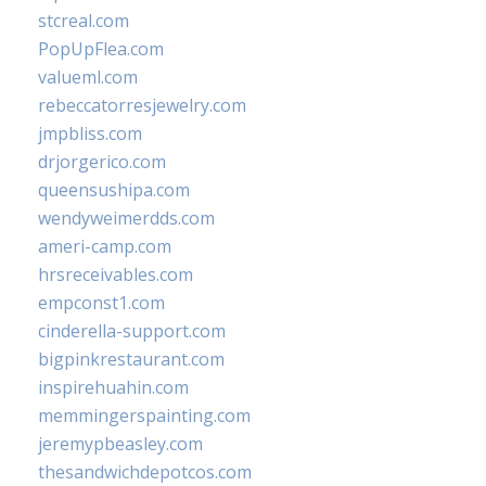
stcreal.com
PopUpFlea.com
valueml.com
rebeccatorresjewelry.com
jmpbliss.com
drjorgerico.com
queensushipa.com
wendyweimerdds.com
ameri-camp.com
hrsreceivables.com
empconst1.com
cinderella-support.com
bigpinkrestaurant.com
inspirehuahin.com
memmingerspainting.com
jeremypbeasley.com
thesandwichdepotcos.com