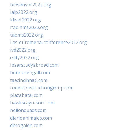
biosensor2022.org
ialp2022.org
klivet2022.org
ifac-hms2022.org
taoms2022.org
iias-euromena-conference2022.org
ivd2022.org
csity2022.org
ibsarstudyabroad.com
bennusehgall.com
tsecincinnati.com
roderconstructiongroup.com
plazabatai.com
hawkscayresort.com
hellonquads.com
diarioanimales.com
decogaleri.com