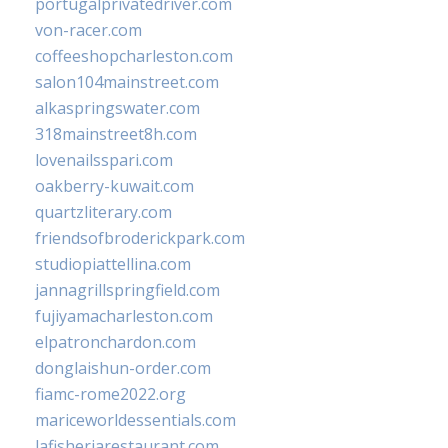
portugalprivatedriver.com
von-racer.com
coffeeshopcharleston.com
salon104mainstreet.com
alkaspringswater.com
318mainstreet8h.com
lovenailsspari.com
oakberry-kuwait.com
quartzliterary.com
friendsofbroderickpark.com
studiopiattellina.com
jannagrillspringfield.com
fujiyamacharleston.com
elpatronchardon.com
donglaishun-order.com
fiamc-rome2022.org
mariceworldessentials.com
lafisheriarestaurant.com