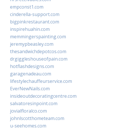
empconst1.com
cinderella-support.com
bigpinkrestaurant.com
inspirehuahin.com
memmingerspainting.com
jeremypbeasley.com
thesandwichdepotcos.com
drgiggleshouseofpain.com
hotflashdesigns.com
garagenadeau.com
lifestylechauffeurservice.com
EverNewNails.com
insideoutdecoratingcentre.com
salvatoresinpoint.com
jovialfloralco.com
johnlscotthometeam.com
u-seehomes.com