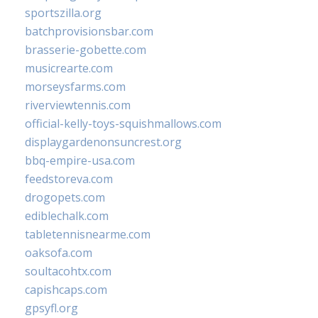
sportszilla.org
batchprovisionsbar.com
brasserie-gobette.com
musicrearte.com
morseysfarms.com
riverviewtennis.com
official-kelly-toys-squishmallows.com
displaygardenonsuncrest.org
bbq-empire-usa.com
feedstoreva.com
drogopets.com
ediblechalk.com
tabletennisnearme.com
oaksofa.com
soultacohtx.com
capishcaps.com
gpsyfl.org