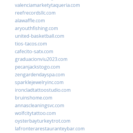
valenciamarketytaqueria.com
reefrecordsllc.com
alawaffle.com
aryouthfishing.com
united-basketball.com
tios-tacos.com
cafecito-satx.com
graduacionviu2023.com
pecanjackstogo.com
zengardendayspa.com
sparklejewelryinc.com
ironcladtattoostudio.com
bruinshome.com
annascleaningsvc.com
wolfcitytattoo.com
oysterbayturkeytrot.com
lafronterarestauranteybar.com