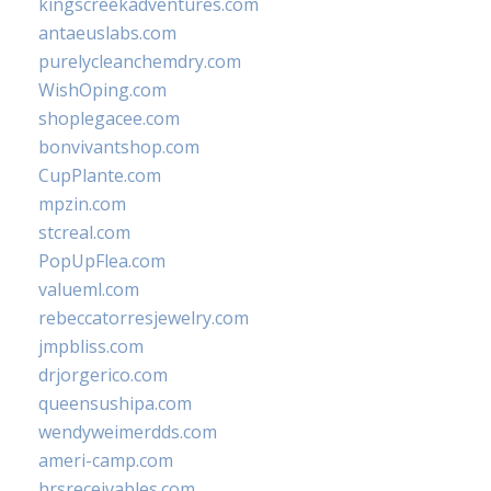
kingscreekadventures.com
antaeuslabs.com
purelycleanchemdry.com
WishOping.com
shoplegacee.com
bonvivantshop.com
CupPlante.com
mpzin.com
stcreal.com
PopUpFlea.com
valueml.com
rebeccatorresjewelry.com
jmpbliss.com
drjorgerico.com
queensushipa.com
wendyweimerdds.com
ameri-camp.com
hrsreceivables.com