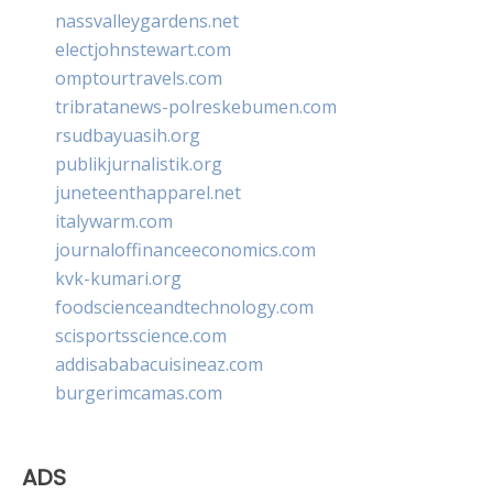
nassvalleygardens.net
electjohnstewart.com
omptourtravels.com
tribratanews-polreskebumen.com
rsudbayuasih.org
publikjurnalistik.org
juneteenthapparel.net
italywarm.com
journaloffinanceeconomics.com
kvk-kumari.org
foodscienceandtechnology.com
scisportsscience.com
addisababacuisineaz.com
burgerimcamas.com
ADS