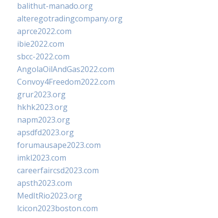
balithut-manado.org
alteregotradingcompany.org
aprce2022.com
ibie2022.com
sbcc-2022.com
AngolaOilAndGas2022.com
Convoy4Freedom2022.com
grur2023.org
hkhk2023.org
napm2023.org
apsdfd2023.org
forumausape2023.com
imkl2023.com
careerfaircsd2023.com
apsth2023.com
MedItRio2023.org
lcicon2023boston.com