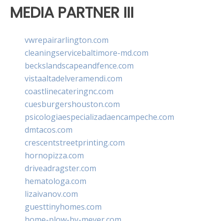
MEDIA PARTNER III
vwrepairarlington.com
cleaningservicebaltimore-md.com
beckslandscapeandfence.com
vistaaltadelveramendi.com
coastlinecateringnc.com
cuesburgershouston.com
psicologiaespecializadaencampeche.com
dmtacos.com
crescentstreetprinting.com
hornopizza.com
driveadragster.com
hematologa.com
lizaivanov.com
guesttinyhomes.com
home-plow-by-meyer.com