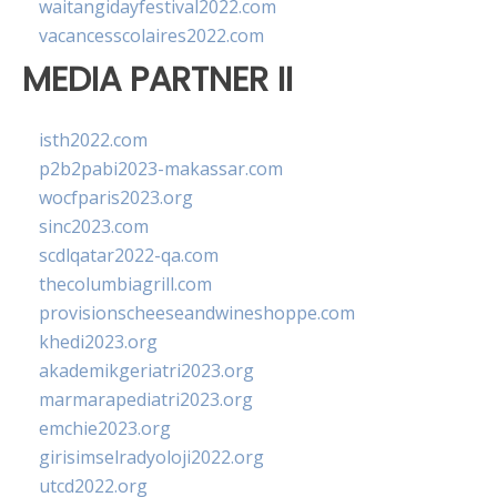
waitangidayfestival2022.com
vacancesscolaires2022.com
MEDIA PARTNER II
isth2022.com
p2b2pabi2023-makassar.com
wocfparis2023.org
sinc2023.com
scdlqatar2022-qa.com
thecolumbiagrill.com
provisionscheeseandwineshoppe.com
khedi2023.org
akademikgeriatri2023.org
marmarapediatri2023.org
emchie2023.org
girisimselradyoloji2022.org
utcd2022.org