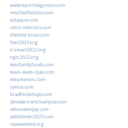
watersportslagonissi.com
mischieffashion.com
eduwyre.com
retro-interiors.com
theblvd-boise.com
fpet2023.org
e-smart2022.org
ngrc2022.org
leesfamilyfoods.com
lewis-lewis-cpas.com
eleontennis.com
cyetus.com
bradfordshops.com
almadenranchsanjose.com
advocatevijay.com
adlibilimler2023.com
naswwebed.org