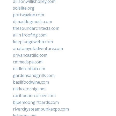
allisonwillisholley.com
solslite.org
portwayinn.com
djmaddogmusic.com
thesoundarchitects.com
allin1roofing.com
keepjudgewebb.com
anatomyofadventure.com
drivancastillo.com
cmmedspa.com
midletontkd.com
gardensandgrills.com
basilfoodwine.com
nikko-tochigi.net
caribbean-corner.com
bluemoongiftcards.com
rivercitysteampunkexpo.com
kchoops.net