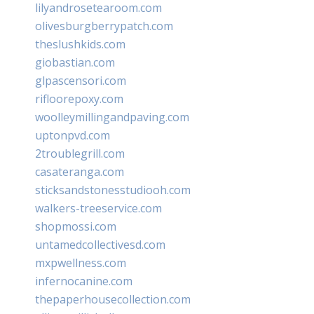
lilyandrosetearoom.com
olivesburgberrypatch.com
theslushkids.com
giobastian.com
glpascensori.com
rifloorepoxy.com
woolleymillingandpaving.com
uptonpvd.com
2troublegrill.com
casateranga.com
sticksandstonesstudiooh.com
walkers-treeservice.com
shopmossi.com
untamedcollectivesd.com
mxpwellness.com
infernocanine.com
thepaperhousecollection.com