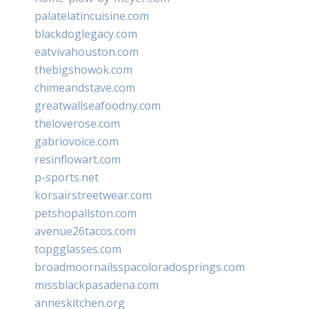
palatelatincuisine.com
blackdoglegacy.com
eatvivahouston.com
thebigshowok.com
chimeandstave.com
greatwallseafoodny.com
theloverose.com
gabriovoice.com
resinflowart.com
p-sports.net
korsairstreetwear.com
petshopallston.com
avenue26tacos.com
topgglasses.com
broadmoornailsspacoloradosprings.com
missblackpasadena.com
anneskitchen.org