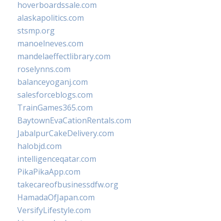
hoverboardssale.com
alaskapolitics.com
stsmp.org
manoelneves.com
mandelaeffectlibrary.com
roselynns.com
balanceyoganj.com
salesforceblogs.com
TrainGames365.com
BaytownEvaCationRentals.com
JabalpurCakeDelivery.com
halobjd.com
intelligenceqatar.com
PikaPikaApp.com
takecareofbusinessdfw.org
HamadaOfJapan.com
VersifyLifestyle.com