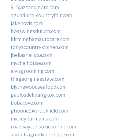
915jazzandmore.com
aguadulce-countryfair.com
jakehovis.com
bosswingsduluth.com
birminghamautocare.com
tonyscountrykitchen.com
jbellasnailspa.com
mychaihouse.com
alvisgrooming.com
thegeorginaestate.com
blythewoodseafood.com
paolosdelibangkok.com
bobacove.com
phoone24brookfield.com
mickeybarmama.com
roadwayconstructioninc.com
shopdragonflyboutique.com