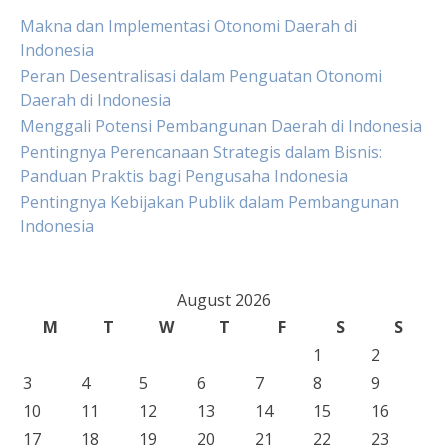
Makna dan Implementasi Otonomi Daerah di
Indonesia
Peran Desentralisasi dalam Penguatan Otonomi
Daerah di Indonesia
Menggali Potensi Pembangunan Daerah di Indonesia
Pentingnya Perencanaan Strategis dalam Bisnis:
Panduan Praktis bagi Pengusaha Indonesia
Pentingnya Kebijakan Publik dalam Pembangunan
Indonesia
August 2026
M
T
W
T
F
S
S
1
2
3
4
5
6
7
8
9
10
11
12
13
14
15
16
17
18
19
20
21
22
23