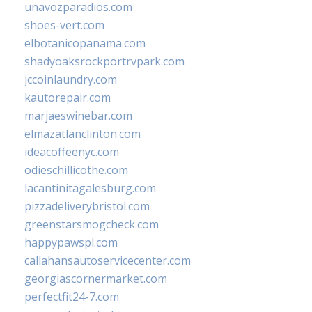
unavozparadios.com
shoes-vert.com
elbotanicopanama.com
shadyoaksrockportrvpark.com
jccoinlaundry.com
kautorepair.com
marjaeswinebar.com
elmazatlanclinton.com
ideacoffeenyc.com
odieschillicothe.com
lacantinitagalesburg.com
pizzadeliverybristol.com
greenstarsmogcheck.com
happypawspl.com
callahansautoservicecenter.com
georgiascornermarket.com
perfectfit24-7.com