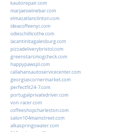
kautorepair.com
marjaeswinebar.com
elmazatlanclinton.com
ideacoffeenyc.com
odieschillicothe.com
lacantinitagalesburg.com
pizzadeliverybristol.com
greenstarsmogcheck.com
happypawspl.com
callahansautoservicecenter.com
georgiascornermarket.com
perfectfit24-7.com
portugalprivatedriver.com
von-racer.com
coffeeshopcharleston.com
salon104mainstreet.com
alkaspringswater.com