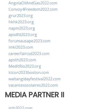
AngolaOilAndGas2022.com
Convoy4Freedom2022.com
grur2023.org
hkhk2023.org
napm2023.org
apsdfd2023.org
forumausape2023.com
imkl2023.com
careerfaircsd2023.com
apsth2023.com
MedItRio2023.org
lcicon2023boston.com
waitangidayfestival2022.com
vacancesscolaires2022.com
MEDIA PARTNER II
isth2022.com