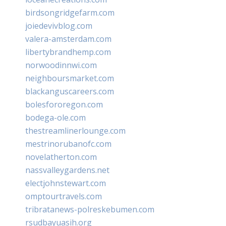
birdsongridgefarm.com
joiedevivblog.com
valera-amsterdam.com
libertybrandhemp.com
norwoodinnwi.com
neighboursmarket.com
blackanguscareers.com
bolesfororegon.com
bodega-ole.com
thestreamlinerlounge.com
mestrinorubanofc.com
novelatherton.com
nassvalleygardens.net
electjohnstewart.com
omptourtravels.com
tribratanews-polreskebumen.com
rsudbayuasih.org