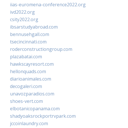
iias-euromena-conference2022.org
ivd2022.org
csity2022.org
ibsarstudyabroad.com
bennusehgall.com
tsecincinnati.com
roderconstructiongroup.com
plazabatai.com
hawkscayresort.com
hellonquads.com
diarioanimales.com
decogaleri.com
unavozparadios.com
shoes-vert.com
elbotanicopanama.com
shadyoaksrockportrvpark.com
jccoinlaundry.com