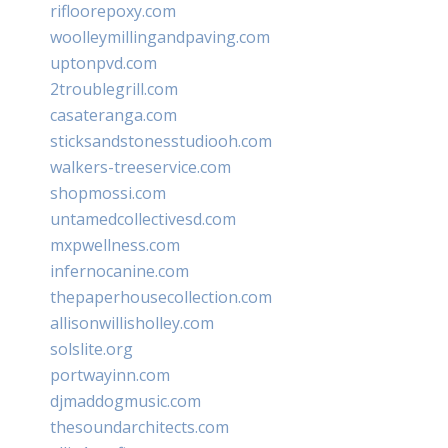
rifloorepoxy.com
woolleymillingandpaving.com
uptonpvd.com
2troublegrill.com
casateranga.com
sticksandstonesstudiooh.com
walkers-treeservice.com
shopmossi.com
untamedcollectivesd.com
mxpwellness.com
infernocanine.com
thepaperhousecollection.com
allisonwillisholley.com
solslite.org
portwayinn.com
djmaddogmusic.com
thesoundarchitects.com