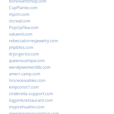
bonvivantshop.com
CupPlante.com
mpzin.com
stcreal.com
PopUpFlea.com
valueml.com
rebeccatorresjewelry.com
jmpbliss.com
drjorgerico.com
queensushipa.com
wendyweimerdds.com
ameri-camp.com
hrsreceivables.com
empconst1.com
cinderella-support.com
bigpinkrestaurant.com
inspirehuahin.com
memmingerspainting.com