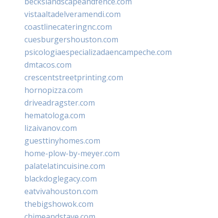
beckslandscapeandfence.com
vistaaltadelveramendi.com
coastlinecateringnc.com
cuesburgershouston.com
psicologiaespecializadaencampeche.com
dmtacos.com
crescentstreetprinting.com
hornopizza.com
driveadragster.com
hematologa.com
lizaivanov.com
guesttinyhomes.com
home-plow-by-meyer.com
palatelatincuisine.com
blackdoglegacy.com
eatvivahouston.com
thebigshowok.com
chimeandstave.com