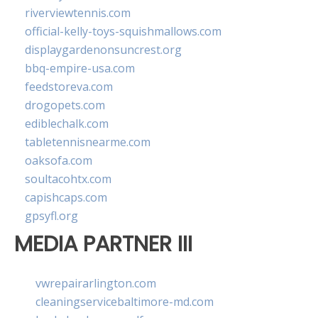
riverviewtennis.com
official-kelly-toys-squishmallows.com
displaygardenonsuncrest.org
bbq-empire-usa.com
feedstoreva.com
drogopets.com
ediblechalk.com
tabletennisnearme.com
oaksofa.com
soultacohtx.com
capishcaps.com
gpsyfl.org
MEDIA PARTNER III
vwrepairarlington.com
cleaningservicebaltimore-md.com