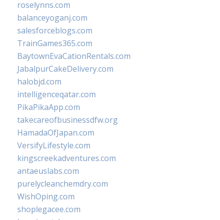
roselynns.com
balanceyoganj.com
salesforceblogs.com
TrainGames365.com
BaytownEvaCationRentals.com
JabalpurCakeDelivery.com
halobjd.com
intelligenceqatar.com
PikaPikaApp.com
takecareofbusinessdfw.org
HamadaOfJapan.com
VersifyLifestyle.com
kingscreekadventures.com
antaeuslabs.com
purelycleanchemdry.com
WishOping.com
shoplegacee.com