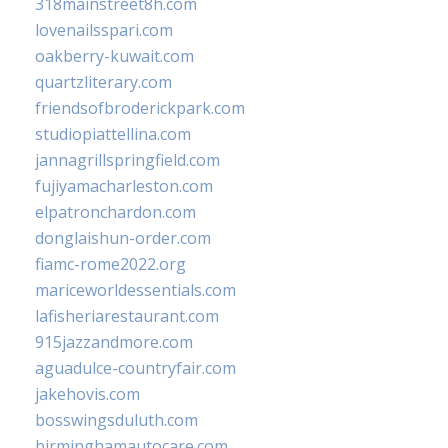
318mainstreet8h.com
lovenailsspari.com
oakberry-kuwait.com
quartzliterary.com
friendsofbroderickpark.com
studiopiattellina.com
jannagrillspringfield.com
fujiyamacharleston.com
elpatronchardon.com
donglaishun-order.com
fiamc-rome2022.org
mariceworldessentials.com
lafisheriarestaurant.com
915jazzandmore.com
aguadulce-countryfair.com
jakehovis.com
bosswingsduluth.com
birminghamautocare.com