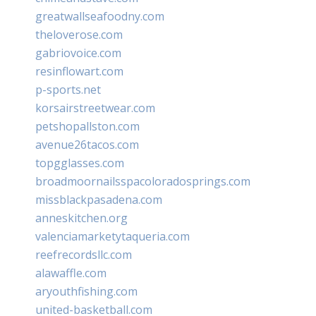
greatwallseafoodny.com
theloverose.com
gabriovoice.com
resinflowart.com
p-sports.net
korsairstreetwear.com
petshopallston.com
avenue26tacos.com
topgglasses.com
broadmoornailsspacoloradosprings.com
missblackpasadena.com
anneskitchen.org
valenciamarketytaqueria.com
reefrecordsllc.com
alawaffle.com
aryouthfishing.com
united-basketball.com