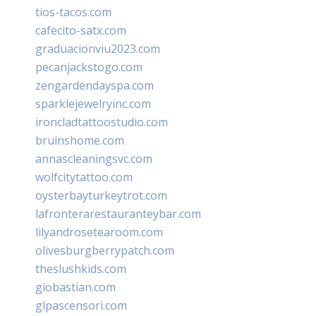
tios-tacos.com
cafecito-satx.com
graduacionviu2023.com
pecanjackstogo.com
zengardendayspa.com
sparklejewelryinc.com
ironcladtattoostudio.com
bruinshome.com
annascleaningsvc.com
wolfcitytattoo.com
oysterbayturkeytrot.com
lafronterarestauranteybar.com
lilyandrosetearoom.com
olivesburgberrypatch.com
theslushkids.com
giobastian.com
glpascensori.com