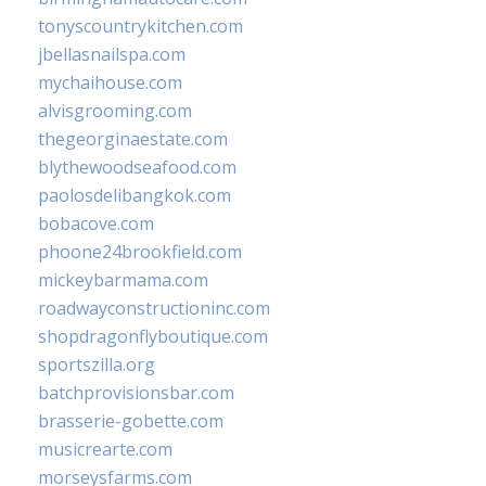
tonyscountrykitchen.com
jbellasnailspa.com
mychaihouse.com
alvisgrooming.com
thegeorginaestate.com
blythewoodseafood.com
paolosdelibangkok.com
bobacove.com
phoone24brookfield.com
mickeybarmama.com
roadwayconstructioninc.com
shopdragonflyboutique.com
sportszilla.org
batchprovisionsbar.com
brasserie-gobette.com
musicrearte.com
morseysfarms.com