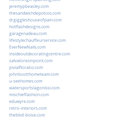
jeremypbeasley.com
thesandwichdepotcos.com
drgiggleshouseofpain.com
hotflashdesigns.com
garagenadeau.com
lifestylechauffeurservice.com
EverNewNails.com
insideoutdecoratingcentre.com
salvatoresinpoint.com
jovialfloralco.com
johnlscotthometeam.com
u-seehomes.com
watersportslagonissi.com
mischieffashion.com
eduwyre.com
retro-interiors.com
theblvd-boise.com