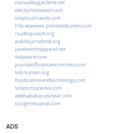
nassvalleygardens.net
electjohnstewart.com
omptourtravels.com
tribratanews-polreskebumen.com
rsudbayuasih.org
publikjurnalistik.org
juneteenthapparel.net
italywarm.com
journaloffinanceeconomics.com
kvk-kumari.org
foodscienceandtechnology.com
scisportsscience.com
addisababacuisineaz.com
burgerimcamas.com
ADS