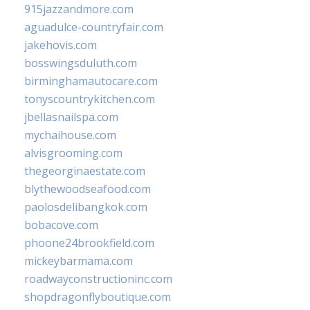
915jazzandmore.com
aguadulce-countryfair.com
jakehovis.com
bosswingsduluth.com
birminghamautocare.com
tonyscountrykitchen.com
jbellasnailspa.com
mychaihouse.com
alvisgrooming.com
thegeorginaestate.com
blythewoodseafood.com
paolosdelibangkok.com
bobacove.com
phoone24brookfield.com
mickeybarmama.com
roadwayconstructioninc.com
shopdragonflyboutique.com