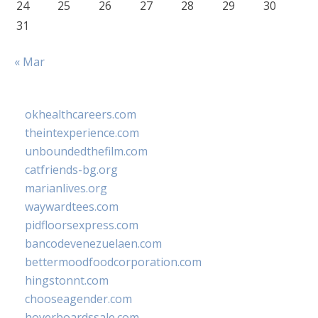
24
25
26
27
28
29
30
31
« Mar
okhealthcareers.com
theintexperience.com
unboundedthefilm.com
catfriends-bg.org
marianlives.org
waywardtees.com
pidfloorsexpress.com
bancodevenezuelaen.com
bettermoodfoodcorporation.com
hingstonnt.com
chooseagender.com
hoverboardssale.com