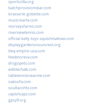
sportszilla.org
batchprovisionsbar.com
brasserie-gobette.com
musicrearte.com
morseysfarms.com
riverviewtennis.com
official-kelly-toys-squishmallows.com
displaygardenonsuncrest.org
bbq-empire-usa.com
feedstoreva.com
drogopets.com
ediblechalk.com
tabletennisnearme.com
oaksofa.com
soultacohtx.com
capishcaps.com
gpsyfl.org