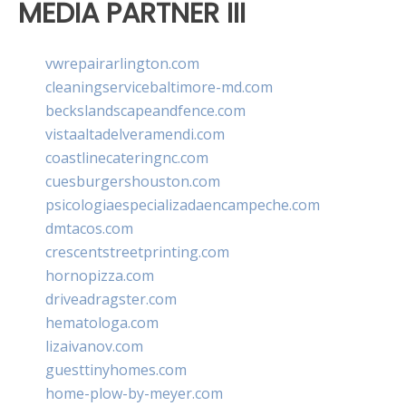
MEDIA PARTNER III
vwrepairarlington.com
cleaningservicebaltimore-md.com
beckslandscapeandfence.com
vistaaltadelveramendi.com
coastlinecateringnc.com
cuesburgershouston.com
psicologiaespecializadaencampeche.com
dmtacos.com
crescentstreetprinting.com
hornopizza.com
driveadragster.com
hematologa.com
lizaivanov.com
guesttinyhomes.com
home-plow-by-meyer.com