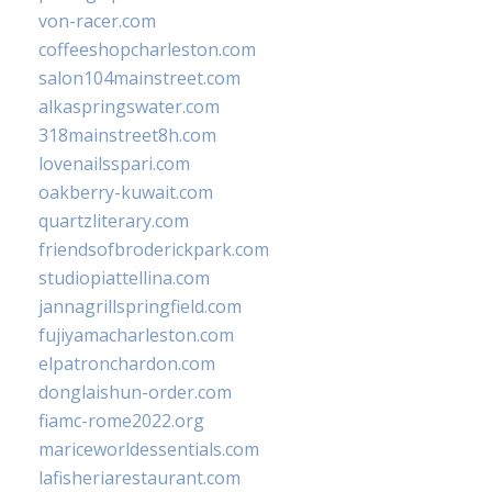
von-racer.com
coffeeshopcharleston.com
salon104mainstreet.com
alkaspringswater.com
318mainstreet8h.com
lovenailsspari.com
oakberry-kuwait.com
quartzliterary.com
friendsofbroderickpark.com
studiopiattellina.com
jannagrillspringfield.com
fujiyamacharleston.com
elpatronchardon.com
donglaishun-order.com
fiamc-rome2022.org
mariceworldessentials.com
lafisheriarestaurant.com