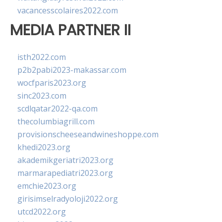
vacancesscolaires2022.com
MEDIA PARTNER II
isth2022.com
p2b2pabi2023-makassar.com
wocfparis2023.org
sinc2023.com
scdlqatar2022-qa.com
thecolumbiagrill.com
provisionscheeseandwineshoppe.com
khedi2023.org
akademikgeriatri2023.org
marmarapediatri2023.org
emchie2023.org
girisimselradyoloji2022.org
utcd2022.org