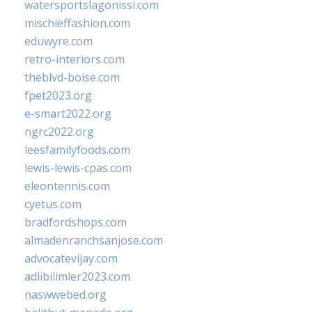
watersportslagonissi.com
mischieffashion.com
eduwyre.com
retro-interiors.com
theblvd-boise.com
fpet2023.org
e-smart2022.org
ngrc2022.org
leesfamilyfoods.com
lewis-lewis-cpas.com
eleontennis.com
cyetus.com
bradfordshops.com
almadenranchsanjose.com
advocatevijay.com
adlibilimler2023.com
naswwebed.org