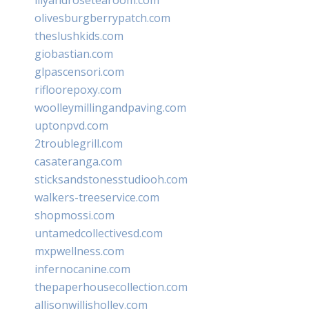
olivesburgberrypatch.com
theslushkids.com
giobastian.com
glpascensori.com
rifloorepoxy.com
woolleymillingandpaving.com
uptonpvd.com
2troublegrill.com
casateranga.com
sticksandstonesstudiooh.com
walkers-treeservice.com
shopmossi.com
untamedcollectivesd.com
mxpwellness.com
infernocanine.com
thepaperhousecollection.com
allisonwillisholley.com