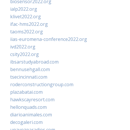
biosensor2022.org
ialp2022.org
klivet2022.org
ifac-hms2022.org
taoms2022.org
iias-euromena-conference2022.org
ivd2022.org
csity2022.org
ibsarstudyabroad.com
bennusehgall.com
tsecincinnati.com
roderconstructiongroup.com
plazabatai.com
hawkscayresort.com
hellonquads.com
diarioanimales.com
decogaleri.com
unavozparadios.com