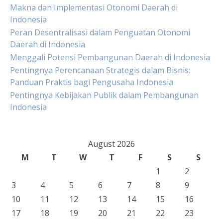
Makna dan Implementasi Otonomi Daerah di
Indonesia
Peran Desentralisasi dalam Penguatan Otonomi
Daerah di Indonesia
Menggali Potensi Pembangunan Daerah di Indonesia
Pentingnya Perencanaan Strategis dalam Bisnis:
Panduan Praktis bagi Pengusaha Indonesia
Pentingnya Kebijakan Publik dalam Pembangunan
Indonesia
August 2026
M
T
W
T
F
S
S
1
2
3
4
5
6
7
8
9
10
11
12
13
14
15
16
17
18
19
20
21
22
23