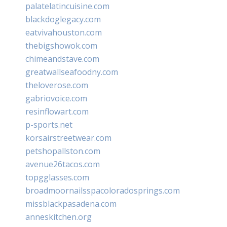
palatelatincuisine.com
blackdoglegacy.com
eatvivahouston.com
thebigshowok.com
chimeandstave.com
greatwallseafoodny.com
theloverose.com
gabriovoice.com
resinflowart.com
p-sports.net
korsairstreetwear.com
petshopallston.com
avenue26tacos.com
topgglasses.com
broadmoornailsspacoloradosprings.com
missblackpasadena.com
anneskitchen.org