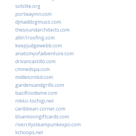
solslite.org
portwayinn.com
djmaddogmusic.com
thesoundarchitects.com
allin1roofing.com
keepjudgewebb.com
anatomyofadventure.com
drivancastillo.com
cmmedspa.com
midletontkd.com
gardensandgrills.com
basilfoodwine.com
nikko-tochigi.net
caribbean-corner.com
bluemoongiftcards.com
rivercitysteampunkexpo.com
kchoops.net