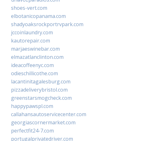
shoes-vert.com
elbotanicopanama.com
shadyoaksrockportrvpark.com
jccoinlaundry.com
kautorepair.com
marjaeswinebar.com
elmazatlanclinton.com
ideacoffeenyc.com
odieschillicothe.com
lacantinitagalesburg.com
pizzadeliverybristol.com
greenstarsmogcheck.com
happypawspl.com
callahansautoservicecenter.com
georgiascornermarket.com
perfectfit24-7.com
portugalprivatedriver.com