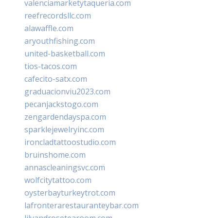
valenciamarketytaqueria.com
reefrecordsllc.com
alawaffle.com
aryouthfishing.com
united-basketball.com
tios-tacos.com
cafecito-satx.com
graduacionviu2023.com
pecanjackstogo.com
zengardendayspa.com
sparklejewelryinc.com
ironcladtattoostudio.com
bruinshome.com
annascleaningsvc.com
wolfcitytattoo.com
oysterbayturkeytrot.com
lafronterarestauranteybar.com
lilyandrosetearoom.com