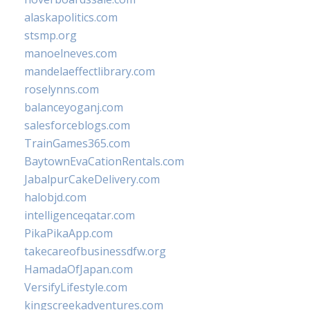
alaskapolitics.com
stsmp.org
manoelneves.com
mandelaeffectlibrary.com
roselynns.com
balanceyoganj.com
salesforceblogs.com
TrainGames365.com
BaytownEvaCationRentals.com
JabalpurCakeDelivery.com
halobjd.com
intelligenceqatar.com
PikaPikaApp.com
takecareofbusinessdfw.org
HamadaOfJapan.com
VersifyLifestyle.com
kingscreekadventures.com