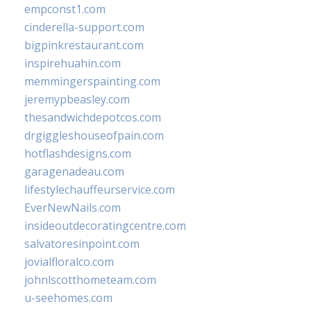
empconst1.com
cinderella-support.com
bigpinkrestaurant.com
inspirehuahin.com
memmingerspainting.com
jeremypbeasley.com
thesandwichdepotcos.com
drgiggleshouseofpain.com
hotflashdesigns.com
garagenadeau.com
lifestylechauffeurservice.com
EverNewNails.com
insideoutdecoratingcentre.com
salvatoresinpoint.com
jovialfloralco.com
johnlscotthometeam.com
u-seehomes.com