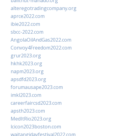
balithut-manado.org
alteregotradingcompany.org
aprce2022.com
ibie2022.com
sbcc-2022.com
AngolaOilAndGas2022.com
Convoy4Freedom2022.com
grur2023.org
hkhk2023.org
napm2023.org
apsdfd2023.org
forumausape2023.com
imkl2023.com
careerfaircsd2023.com
apsth2023.com
MedItRio2023.org
lcicon2023boston.com
waitangidayfestival2022.com