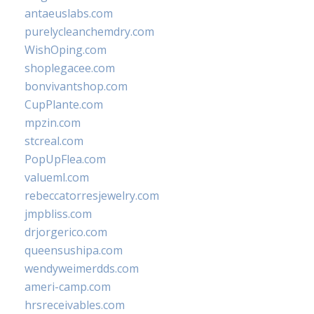
antaeuslabs.com
purelycleanchemdry.com
WishOping.com
shoplegacee.com
bonvivantshop.com
CupPlante.com
mpzin.com
stcreal.com
PopUpFlea.com
valueml.com
rebeccatorresjewelry.com
jmpbliss.com
drjorgerico.com
queensushipa.com
wendyweimerdds.com
ameri-camp.com
hrsreceivables.com