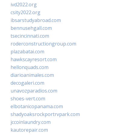
ivd2022.org
csity2022.org
ibsarstudyabroad.com
bennusehgall.com
tsecincinnati.com
roderconstructiongroup.com
plazabatai.com
hawkscayresort.com
hellonquads.com
diarioanimales.com
decogaleri.com
unavozparadios.com
shoes-vert.com
elbotanicopanama.com
shadyoaksrockportrvpark.com
jccoinlaundry.com
kautorepair.com