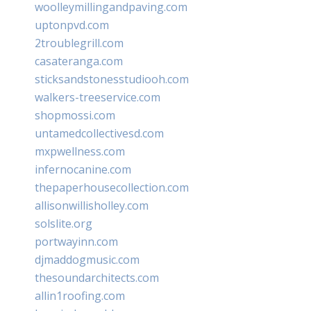
woolleymillingandpaving.com
uptonpvd.com
2troublegrill.com
casateranga.com
sticksandstonesstudiooh.com
walkers-treeservice.com
shopmossi.com
untamedcollectivesd.com
mxpwellness.com
infernocanine.com
thepaperhousecollection.com
allisonwillisholley.com
solslite.org
portwayinn.com
djmaddogmusic.com
thesoundarchitects.com
allin1roofing.com