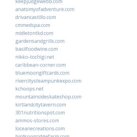
keepjudgewebb.com
anatomyofadventure.com
drivancastillo.com
cmmedspa.com
midletontkd.com
gardensandgrills.com
basilfoodwine.com
nikko-tochigi.net
caribbean-corner.com
bluemoongiftcards.com
rivercitysteampunkexpo.com
kchoops.net
mountainsideskateshop.com
kirtlandcitytavern.com
301nutritionspot.com
ammos-stores.com
loceanecreations.com
birdsongridgefarm.com