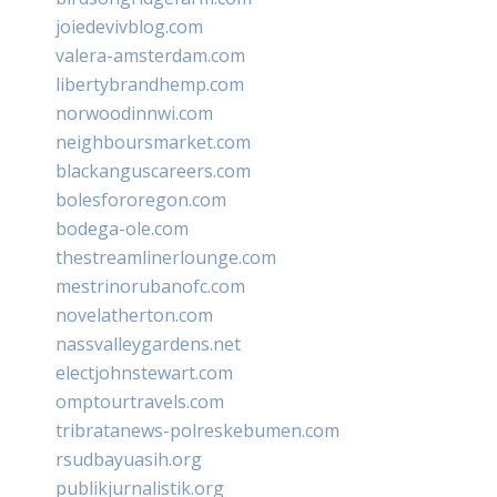
joiedevivblog.com
valera-amsterdam.com
libertybrandhemp.com
norwoodinnwi.com
neighboursmarket.com
blackanguscareers.com
bolesfororegon.com
bodega-ole.com
thestreamlinerlounge.com
mestrinorubanofc.com
novelatherton.com
nassvalleygardens.net
electjohnstewart.com
omptourtravels.com
tribratanews-polreskebumen.com
rsudbayuasih.org
publikjurnalistik.org