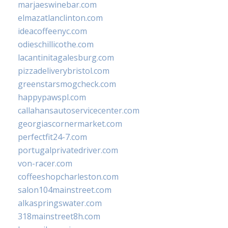
marjaeswinebar.com
elmazatlanclinton.com
ideacoffeenyc.com
odieschillicothe.com
lacantinitagalesburg.com
pizzadeliverybristol.com
greenstarsmogcheck.com
happypawspl.com
callahansautoservicecenter.com
georgiascornermarket.com
perfectfit24-7.com
portugalprivatedriver.com
von-racer.com
coffeeshopcharleston.com
salon104mainstreet.com
alkaspringswater.com
318mainstreet8h.com