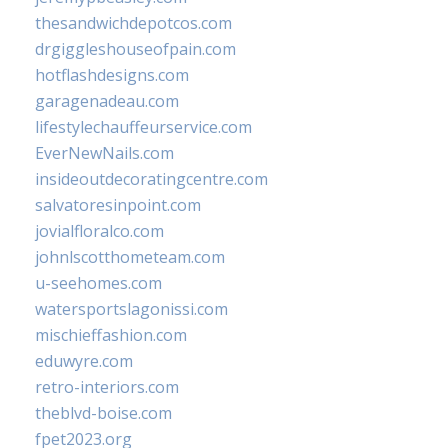
thesandwichdepotcos.com
drgiggleshouseofpain.com
hotflashdesigns.com
garagenadeau.com
lifestylechauffeurservice.com
EverNewNails.com
insideoutdecoratingcentre.com
salvatoresinpoint.com
jovialfloralco.com
johnlscotthometeam.com
u-seehomes.com
watersportslagonissi.com
mischieffashion.com
eduwyre.com
retro-interiors.com
theblvd-boise.com
fpet2023.org