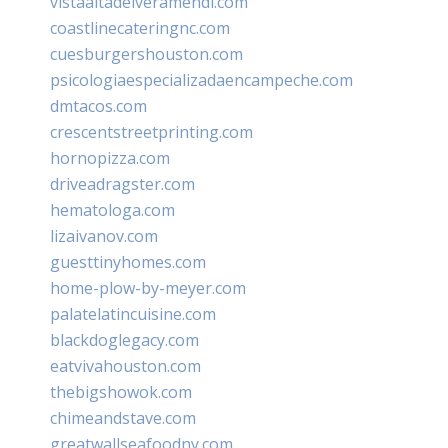
vistaaltadelveramendi.com
coastlinecateringnc.com
cuesburgershouston.com
psicologiaespecializadaencampeche.com
dmtacos.com
crescentstreetprinting.com
hornopizza.com
driveadragster.com
hematologa.com
lizaivanov.com
guesttinyhomes.com
home-plow-by-meyer.com
palatelatincuisine.com
blackdoglegacy.com
eatvivahouston.com
thebigshowok.com
chimeandstave.com
greatwallseafoodny.com