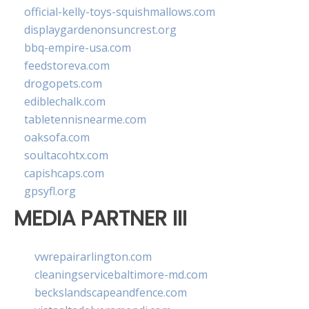
official-kelly-toys-squishmallows.com
displaygardenonsuncrest.org
bbq-empire-usa.com
feedstoreva.com
drogopets.com
ediblechalk.com
tabletennisnearme.com
oaksofa.com
soultacohtx.com
capishcaps.com
gpsyfl.org
MEDIA PARTNER III
vwrepairarlington.com
cleaningservicebaltimore-md.com
beckslandscapeandfence.com