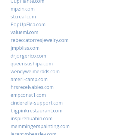
CupPlante.com
mpzin.com
stcreal.com
PopUpFlea.com
valueml.com
rebeccatorresjewelry.com
jmpbliss.com
drjorgerico.com
queensushipa.com
wendyweimerdds.com
ameri-camp.com
hrsreceivables.com
empconst1.com
cinderella-support.com
bigpinkrestaurant.com
inspirehuahin.com
memmingerspainting.com
jeremypbeasley.com