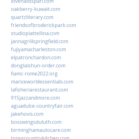
lovenailsspari.com
oakberry-kuwait.com
quartzliterary.com
friendsofbroderickpark.com
studiopiattellina.com
jannagrillspringfield.com
fujiyamacharleston.com
elpatronchardon.com
donglaishun-order.com
fiamc-rome2022.org
mariceworldessentials.com
lafisheriarestaurant.com
915jazzandmore.com
aguadulce-countryfair.com
jakehovis.com
bosswingsduluth.com
birminghamautocare.com
tonyscountrykitchen.com