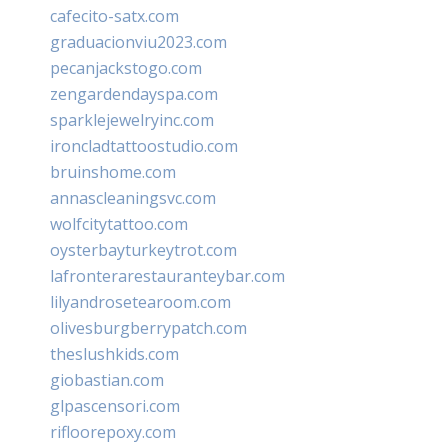
cafecito-satx.com
graduacionviu2023.com
pecanjackstogo.com
zengardendayspa.com
sparklejewelryinc.com
ironcladtattoostudio.com
bruinshome.com
annascleaningsvc.com
wolfcitytattoo.com
oysterbayturkeytrot.com
lafronterarestauranteybar.com
lilyandrosetearoom.com
olivesburgberrypatch.com
theslushkids.com
giobastian.com
glpascensori.com
rifloorepoxy.com