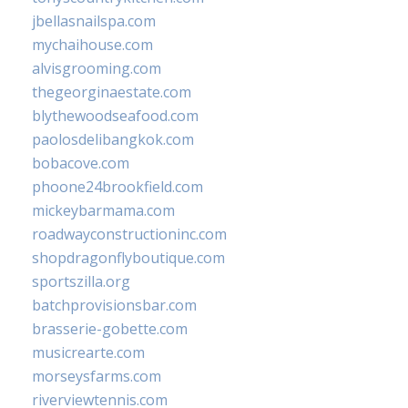
jbellasnailspa.com
mychaihouse.com
alvisgrooming.com
thegeorginaestate.com
blythewoodseafood.com
paolosdelibangkok.com
bobacove.com
phoone24brookfield.com
mickeybarmama.com
roadwayconstructioninc.com
shopdragonflyboutique.com
sportszilla.org
batchprovisionsbar.com
brasserie-gobette.com
musicrearte.com
morseysfarms.com
riverviewtennis.com