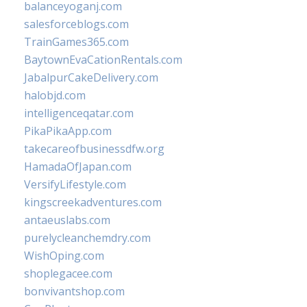
balanceyoganj.com
salesforceblogs.com
TrainGames365.com
BaytownEvaCationRentals.com
JabalpurCakeDelivery.com
halobjd.com
intelligenceqatar.com
PikaPikaApp.com
takecareofbusinessdfw.org
HamadaOfJapan.com
VersifyLifestyle.com
kingscreekadventures.com
antaeuslabs.com
purelycleanchemdry.com
WishOping.com
shoplegacee.com
bonvivantshop.com