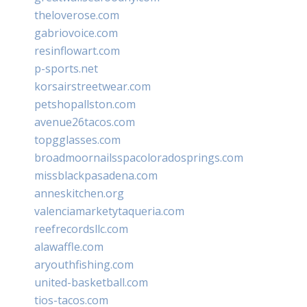
theloverose.com
gabriovoice.com
resinflowart.com
p-sports.net
korsairstreetwear.com
petshopallston.com
avenue26tacos.com
topgglasses.com
broadmoornailsspacoloradosprings.com
missblackpasadena.com
anneskitchen.org
valenciamarketytaqueria.com
reefrecordsllc.com
alawaffle.com
aryouthfishing.com
united-basketball.com
tios-tacos.com