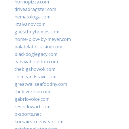
hornopizza.com
driveadragster.com
hematologa.com
lizaivanov.com
guesttinyhomes.com
home-plow-by-meyer.com
palatelatincuisine.com
blackdoglegacy.com
eatvivahouston.com
thebigshowok.com
chimeandstave.com
greatwallseafoodny.com
theloverose.com
gabriovoice.com
resinflowart.com
p-sports.net
korsairstreetwear.com
petshopallston.com