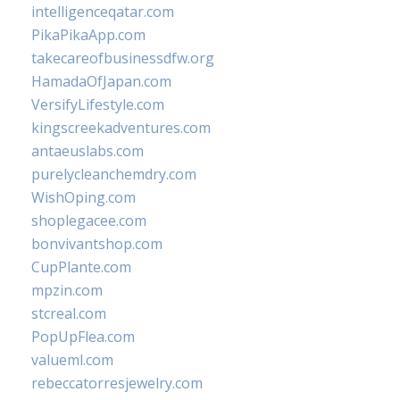
intelligenceqatar.com
PikaPikaApp.com
takecareofbusinessdfw.org
HamadaOfJapan.com
VersifyLifestyle.com
kingscreekadventures.com
antaeuslabs.com
purelycleanchemdry.com
WishOping.com
shoplegacee.com
bonvivantshop.com
CupPlante.com
mpzin.com
stcreal.com
PopUpFlea.com
valueml.com
rebeccatorresjewelry.com