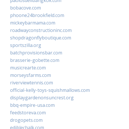
paolosdelibangkok.com
bobacove.com
phoone24brookfield.com
mickeybarmama.com
roadwayconstructioninc.com
shopdragonflyboutique.com
sportszilla.org
batchprovisionsbar.com
brasserie-gobette.com
musicrearte.com
morseysfarms.com
riverviewtennis.com
official-kelly-toys-squishmallows.com
displaygardenonsuncrest.org
bbq-empire-usa.com
feedstoreva.com
drogopets.com
ediblechalk.com