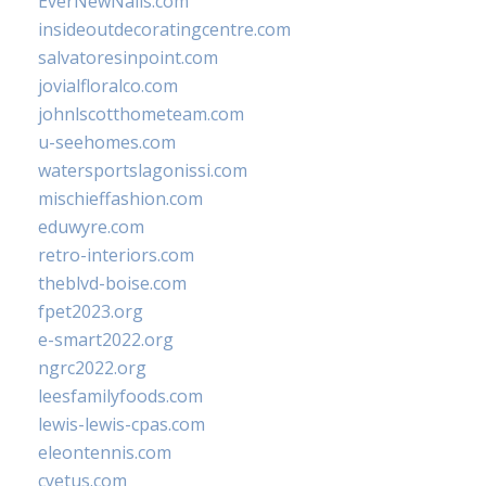
EverNewNails.com
insideoutdecoratingcentre.com
salvatoresinpoint.com
jovialfloralco.com
johnlscotthometeam.com
u-seehomes.com
watersportslagonissi.com
mischieffashion.com
eduwyre.com
retro-interiors.com
theblvd-boise.com
fpet2023.org
e-smart2022.org
ngrc2022.org
leesfamilyfoods.com
lewis-lewis-cpas.com
eleontennis.com
cyetus.com