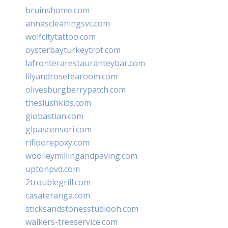
bruinshome.com
annascleaningsvc.com
wolfcitytattoo.com
oysterbayturkeytrot.com
lafronterarestauranteybar.com
lilyandrosetearoom.com
olivesburgberrypatch.com
theslushkids.com
giobastian.com
glpascensori.com
rifloorepoxy.com
woolleymillingandpaving.com
uptonpvd.com
2troublegrill.com
casateranga.com
sticksandstonesstudiooh.com
walkers-treeservice.com