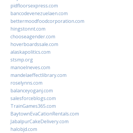
pidfloorsexpress.com
bancodevenezuelaen.com
bettermoodfoodcorporation.com
hingstonnt.com
chooseagender.com
hoverboardssale.com
alaskapolitics.com
stsmp.org
manoelneves.com
mandelaeffectlibrary.com
roselynns.com
balanceyoganj.com
salesforceblogs.com
TrainGames365.com
BaytownEvaCationRentals.com
JabalpurCakeDelivery.com
halobjd.com