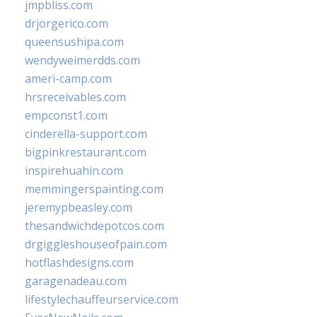
jmpbliss.com
drjorgerico.com
queensushipa.com
wendyweimerdds.com
ameri-camp.com
hrsreceivables.com
empconst1.com
cinderella-support.com
bigpinkrestaurant.com
inspirehuahin.com
memmingerspainting.com
jeremypbeasley.com
thesandwichdepotcos.com
drgiggleshouseofpain.com
hotflashdesigns.com
garagenadeau.com
lifestylechauffeurservice.com