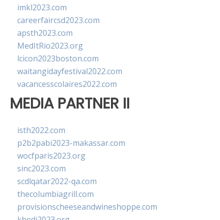
imkl2023.com
careerfaircsd2023.com
apsth2023.com
MedItRio2023.org
lcicon2023boston.com
waitangidayfestival2022.com
vacancesscolaires2022.com
MEDIA PARTNER II
isth2022.com
p2b2pabi2023-makassar.com
wocfparis2023.org
sinc2023.com
scdlqatar2022-qa.com
thecolumbiagrill.com
provisionscheeseandwineshoppe.com
khedi2023.org