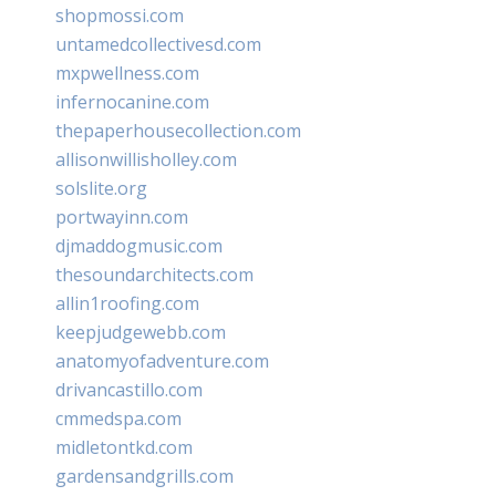
shopmossi.com
untamedcollectivesd.com
mxpwellness.com
infernocanine.com
thepaperhousecollection.com
allisonwillisholley.com
solslite.org
portwayinn.com
djmaddogmusic.com
thesoundarchitects.com
allin1roofing.com
keepjudgewebb.com
anatomyofadventure.com
drivancastillo.com
cmmedspa.com
midletontkd.com
gardensandgrills.com