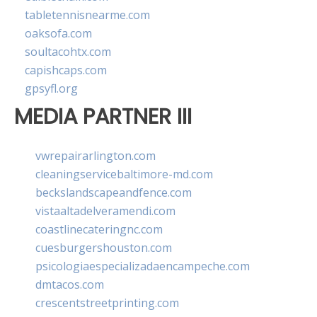
tabletennisnearme.com
oaksofa.com
soultacohtx.com
capishcaps.com
gpsyfl.org
MEDIA PARTNER III
vwrepairarlington.com
cleaningservicebaltimore-md.com
beckslandscapeandfence.com
vistaaltadelveramendi.com
coastlinecateringnc.com
cuesburgershouston.com
psicologiaespecializadaencampeche.com
dmtacos.com
crescentstreetprinting.com