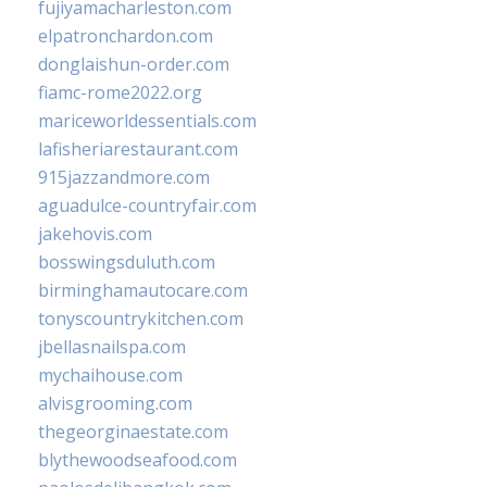
fujiyamacharleston.com
elpatronchardon.com
donglaishun-order.com
fiamc-rome2022.org
mariceworldessentials.com
lafisheriarestaurant.com
915jazzandmore.com
aguadulce-countryfair.com
jakehovis.com
bosswingsduluth.com
birminghamautocare.com
tonyscountrykitchen.com
jbellasnailspa.com
mychaihouse.com
alvisgrooming.com
thegeorginaestate.com
blythewoodseafood.com