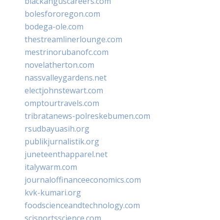
blackanguscareers.com
bolesfororegon.com
bodega-ole.com
thestreamlinerlounge.com
mestrinorubanofc.com
novelatherton.com
nassvalleygardens.net
electjohnstewart.com
omptourtravels.com
tribratanews-polreskebumen.com
rsudbayuasih.org
publikjurnalistik.org
juneteenthapparel.net
italywarm.com
journaloffinanceeconomics.com
kvk-kumari.org
foodscienceandtechnology.com
scisportsscience.com