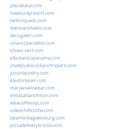
plazabatai.com
hawkscayresort.com
hellonquads.com
diarioanimales.com
decogaleri.com
unavozparadios.com
shoes-vert.com
elbotanicopanama.com
shadyoaksrockportrvpark.com
jccoinlaundry.com
kautorepair.com
marjaeswinebar.com
elmazatlanclinton.com
ideacoffeenyc.com
odieschillicothe.com
lacantinitagalesburg.com
pizzadeliverybristol.com