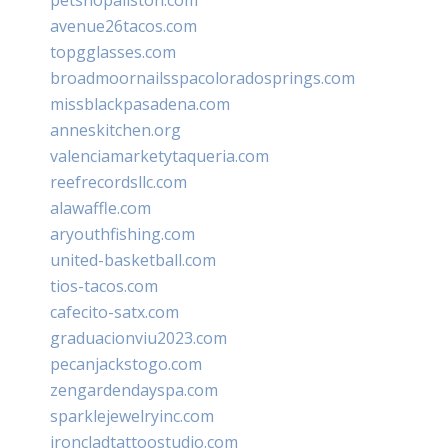
avenue26tacos.com
topgglasses.com
broadmoornailsspacoloradosprings.com
missblackpasadena.com
anneskitchen.org
valenciamarketytaqueria.com
reefrecordsllc.com
alawaffle.com
aryouthfishing.com
united-basketball.com
tios-tacos.com
cafecito-satx.com
graduacionviu2023.com
pecanjackstogo.com
zengardendayspa.com
sparklejewelryinc.com
ironcladtattoostudio.com