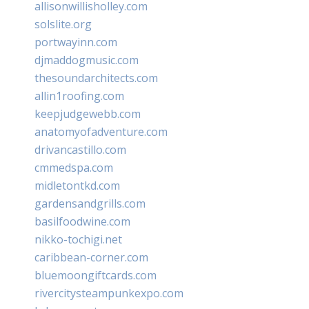
allisonwillisholley.com
solslite.org
portwayinn.com
djmaddogmusic.com
thesoundarchitects.com
allin1roofing.com
keepjudgewebb.com
anatomyofadventure.com
drivancastillo.com
cmmedspa.com
midletontkd.com
gardensandgrills.com
basilfoodwine.com
nikko-tochigi.net
caribbean-corner.com
bluemoongiftcards.com
rivercitysteampunkexpo.com