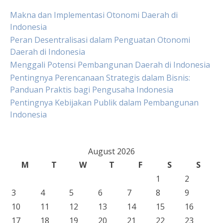
Makna dan Implementasi Otonomi Daerah di
Indonesia
Peran Desentralisasi dalam Penguatan Otonomi
Daerah di Indonesia
Menggali Potensi Pembangunan Daerah di Indonesia
Pentingnya Perencanaan Strategis dalam Bisnis:
Panduan Praktis bagi Pengusaha Indonesia
Pentingnya Kebijakan Publik dalam Pembangunan
Indonesia
August 2026
M
T
W
T
F
S
S
1
2
3
4
5
6
7
8
9
10
11
12
13
14
15
16
17
18
19
20
21
22
23