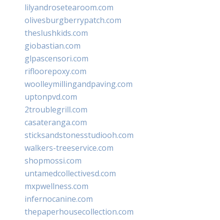
lilyandrosetearoom.com
olivesburgberrypatch.com
theslushkids.com
giobastian.com
glpascensori.com
rifloorepoxy.com
woolleymillingandpaving.com
uptonpvd.com
2troublegrill.com
casateranga.com
sticksandstonesstudiooh.com
walkers-treeservice.com
shopmossi.com
untamedcollectivesd.com
mxpwellness.com
infernocanine.com
thepaperhousecollection.com