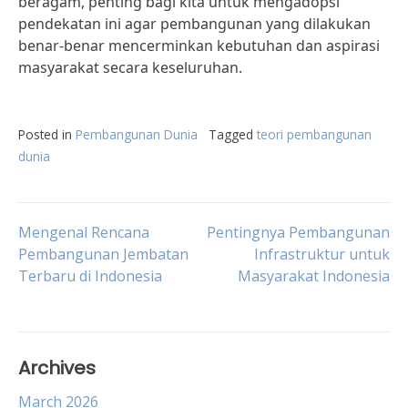
beragam, penting bagi kita untuk mengadopsi
pendekatan ini agar pembangunan yang dilakukan
benar-benar mencerminkan kebutuhan dan aspirasi
masyarakat secara keseluruhan.
Posted in
Pembangunan Dunia
Tagged
teori pembangunan
dunia
Post
Mengenal Rencana
Pentingnya Pembangunan
Pembangunan Jembatan
Infrastruktur untuk
Terbaru di Indonesia
Masyarakat Indonesia
navigation
Archives
March 2026