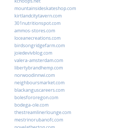
kchoops.net
mountainsideskateshop.com
kirtlandcitytavern.com
301nutritionspot.com
ammos-stores.com
loceanecreations.com
birdsongridgefarm.com
joiedevivblog.com
valera-amsterdam.com
libertybrandhemp.com
norwoodinnwi.com
neighboursmarket.com
blackanguscareers.com
bolesfororegon.com
bodega-ole.com
thestreamlinerlounge.com
mestrinorubanofc.com
novelatherton.com