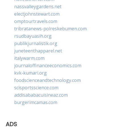
nassvalleygardens.net
electjohnstewart.com
omptourtravels.com
tribratanews-polreskebumen.com
rsudbayuasih.org
publikjurnalistik.org
juneteenthapparel.net
italywarm.com
journaloffinanceeconomics.com
kvk-kumari.org
foodscienceandtechnology.com
scisportsscience.com
addisababacuisineaz.com
burgerimcamas.com
ADS