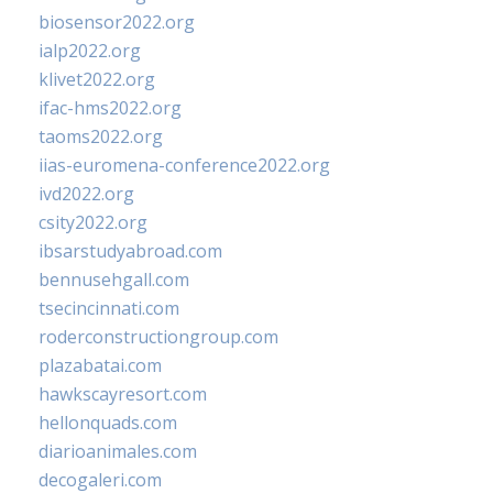
biosensor2022.org
ialp2022.org
klivet2022.org
ifac-hms2022.org
taoms2022.org
iias-euromena-conference2022.org
ivd2022.org
csity2022.org
ibsarstudyabroad.com
bennusehgall.com
tsecincinnati.com
roderconstructiongroup.com
plazabatai.com
hawkscayresort.com
hellonquads.com
diarioanimales.com
decogaleri.com