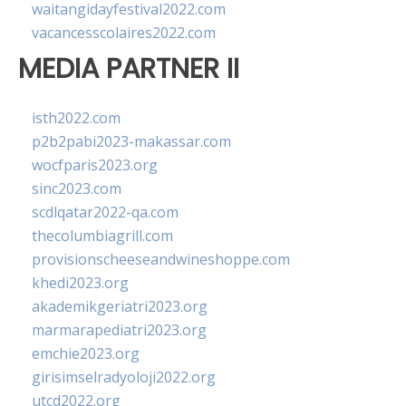
waitangidayfestival2022.com
vacancesscolaires2022.com
MEDIA PARTNER II
isth2022.com
p2b2pabi2023-makassar.com
wocfparis2023.org
sinc2023.com
scdlqatar2022-qa.com
thecolumbiagrill.com
provisionscheeseandwineshoppe.com
khedi2023.org
akademikgeriatri2023.org
marmarapediatri2023.org
emchie2023.org
girisimselradyoloji2022.org
utcd2022.org