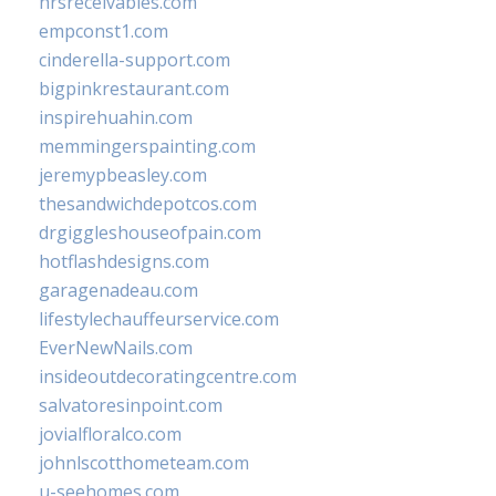
hrsreceivables.com
empconst1.com
cinderella-support.com
bigpinkrestaurant.com
inspirehuahin.com
memmingerspainting.com
jeremypbeasley.com
thesandwichdepotcos.com
drgiggleshouseofpain.com
hotflashdesigns.com
garagenadeau.com
lifestylechauffeurservice.com
EverNewNails.com
insideoutdecoratingcentre.com
salvatoresinpoint.com
jovialfloralco.com
johnlscotthometeam.com
u-seehomes.com