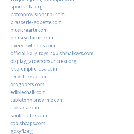
sportszilla.org
batchprovisionsbar.com
brasserie-gobette.com
musicrearte.com
morseysfarms.com
riverviewtennis.com
official-kelly-toys-squishmallows.com
displaygardenonsuncrest.org
bbq-empire-usa.com
feedstoreva.com
drogopets.com
ediblechalk.com
tabletennisnearme.com
oaksofa.com
soultacohtx.com
capishcaps.com
gpsyfl.org