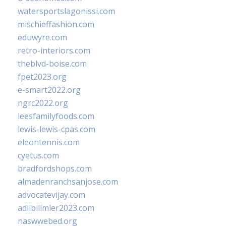
watersportslagonissi.com
mischieffashion.com
eduwyre.com
retro-interiors.com
theblvd-boise.com
fpet2023.org
e-smart2022.org
ngrc2022.org
leesfamilyfoods.com
lewis-lewis-cpas.com
eleontennis.com
cyetus.com
bradfordshops.com
almadenranchsanjose.com
advocatevijay.com
adlibilimler2023.com
naswwebed.org