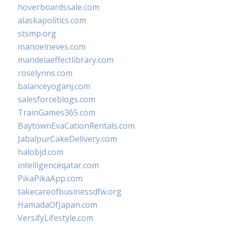
hoverboardssale.com
alaskapolitics.com
stsmp.org
manoelneves.com
mandelaeffectlibrary.com
roselynns.com
balanceyoganj.com
salesforceblogs.com
TrainGames365.com
BaytownEvaCationRentals.com
JabalpurCakeDelivery.com
halobjd.com
intelligenceqatar.com
PikaPikaApp.com
takecareofbusinessdfw.org
HamadaOfJapan.com
VersifyLifestyle.com