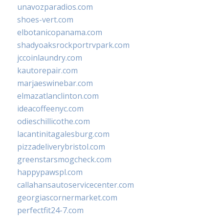
unavozparadios.com
shoes-vert.com
elbotanicopanama.com
shadyoaksrockportrvpark.com
jccoinlaundry.com
kautorepair.com
marjaeswinebar.com
elmazatlanclinton.com
ideacoffeenyc.com
odieschillicothe.com
lacantinitagalesburg.com
pizzadeliverybristol.com
greenstarsmogcheck.com
happypawspl.com
callahansautoservicecenter.com
georgiascornermarket.com
perfectfit24-7.com