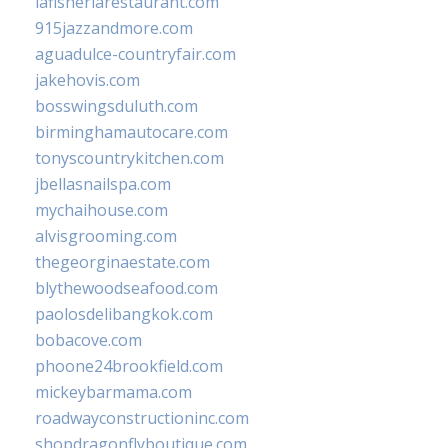
lafisheriarestaurant.com
915jazzandmore.com
aguadulce-countryfair.com
jakehovis.com
bosswingsduluth.com
birminghamautocare.com
tonyscountrykitchen.com
jbellasnailspa.com
mychaihouse.com
alvisgrooming.com
thegeorginaestate.com
blythewoodseafood.com
paolosdelibangkok.com
bobacove.com
phoone24brookfield.com
mickeybarmama.com
roadwayconstructioninc.com
shopdragonflyboutique.com