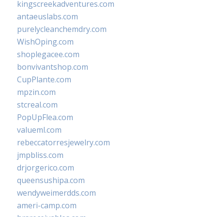
kingscreekadventures.com
antaeuslabs.com
purelycleanchemdry.com
WishOping.com
shoplegacee.com
bonvivantshop.com
CupPlante.com
mpzin.com
stcreal.com
PopUpFlea.com
valueml.com
rebeccatorresjewelry.com
jmpbliss.com
drjorgerico.com
queensushipa.com
wendyweimerdds.com
ameri-camp.com