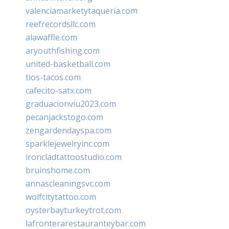
valenciamarketytaqueria.com
reefrecordsllc.com
alawaffle.com
aryouthfishing.com
united-basketball.com
tios-tacos.com
cafecito-satx.com
graduacionviu2023.com
pecanjackstogo.com
zengardendayspa.com
sparklejewelryinc.com
ironcladtattoostudio.com
bruinshome.com
annascleaningsvc.com
wolfcitytattoo.com
oysterbayturkeytrot.com
lafronterarestauranteybar.com