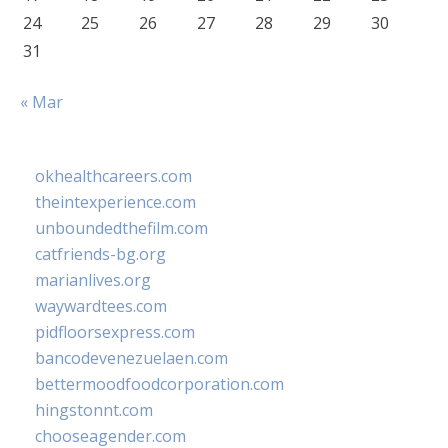
24
25
26
27
28
29
30
31
« Mar
okhealthcareers.com
theintexperience.com
unboundedthefilm.com
catfriends-bg.org
marianlives.org
waywardtees.com
pidfloorsexpress.com
bancodevenezuelaen.com
bettermoodfoodcorporation.com
hingstonnt.com
chooseagender.com