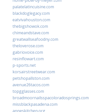
home-plow-by-meyer.com
palatelatincuisine.com
blackdoglegacy.com
eatvivahouston.com
thebigshowok.com
chimeandstave.com
greatwallseafoodny.com
theloverose.com
gabriovoice.com
resinflowart.com
p-sports.net
korsairstreetwear.com
petshopallston.com
avenue26tacos.com
topgglasses.com
broadmoornailsspacoloradosprings.com
missblackpasadena.com
anneskitchen.org