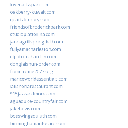
lovenailsspari.com
oakberry-kuwait.com
quartzliterary.com
friendsofbroderickpark.com
studiopiattellina.com
jannagrillspringfield.com
fujiyamacharleston.com
elpatronchardon.com
donglaishun-order.com
fiamc-rome2022.org
mariceworldessentials.com
lafisheriarestaurant.com
915jazzandmore.com
aguadulce-countryfair.com
jakehovis.com
bosswingsduluth.com
birminghamautocare.com