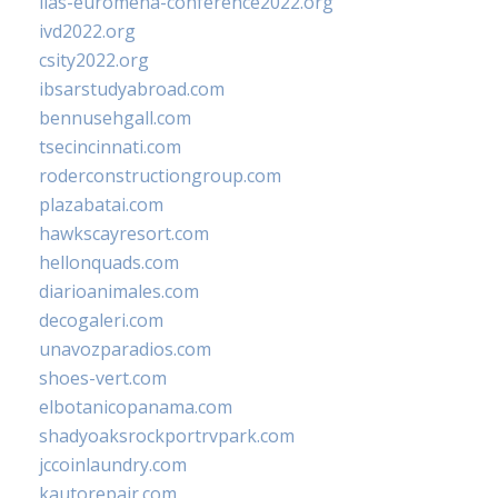
iias-euromena-conference2022.org
ivd2022.org
csity2022.org
ibsarstudyabroad.com
bennusehgall.com
tsecincinnati.com
roderconstructiongroup.com
plazabatai.com
hawkscayresort.com
hellonquads.com
diarioanimales.com
decogaleri.com
unavozparadios.com
shoes-vert.com
elbotanicopanama.com
shadyoaksrockportrvpark.com
jccoinlaundry.com
kautorepair.com