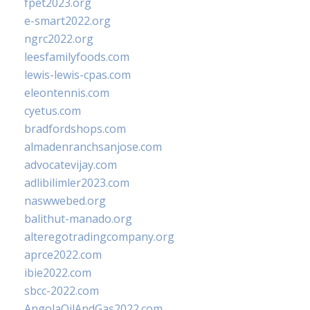
fpet2023.org
e-smart2022.org
ngrc2022.org
leesfamilyfoods.com
lewis-lewis-cpas.com
eleontennis.com
cyetus.com
bradfordshops.com
almadenranchsanjose.com
advocatevijay.com
adlibilimler2023.com
naswwebed.org
balithut-manado.org
alteregotradingcompany.org
aprce2022.com
ibie2022.com
sbcc-2022.com
AngolaOilAndGas2022.com