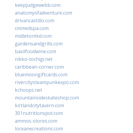
keepjudgewebb.com
anatomyofadventure.com
drivancastillo.com
cmmedspa.com
midletontkd.com
gardensandgrills.com
basilfoodwine.com
nikko-tochigi.net
caribbean-corner.com
bluemoongiftcards.com
rivercitysteampunkexpo.com
kchoops.net
mountainsideskateshop.com
kirtlandcitytavern.com
301nutritionspot.com
ammos-stores.com
loceanecreations.com