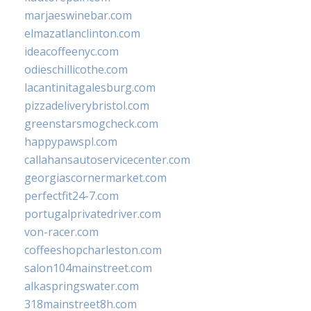
marjaeswinebar.com
elmazatlanclinton.com
ideacoffeenyc.com
odieschillicothe.com
lacantinitagalesburg.com
pizzadeliverybristol.com
greenstarsmogcheck.com
happypawspl.com
callahansautoservicecenter.com
georgiascornermarket.com
perfectfit24-7.com
portugalprivatedriver.com
von-racer.com
coffeeshopcharleston.com
salon104mainstreet.com
alkaspringswater.com
318mainstreet8h.com