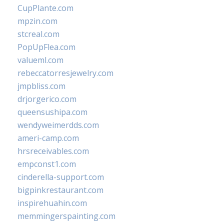
CupPlante.com
mpzin.com
stcreal.com
PopUpFlea.com
valueml.com
rebeccatorresjewelry.com
jmpbliss.com
drjorgerico.com
queensushipa.com
wendyweimerdds.com
ameri-camp.com
hrsreceivables.com
empconst1.com
cinderella-support.com
bigpinkrestaurant.com
inspirehuahin.com
memmingerspainting.com