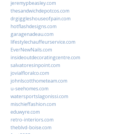
jeremypbeasley.com
thesandwichdepotcos.com
drgiggleshouseofpain.com
hotflashdesigns.com
garagenadeau.com
lifestylechauffeurservice.com
EverNewNails.com
insideoutdecoratingcentre.com
salvatoresinpoint.com
jovialfloralco.com
johnlscotthometeam.com
u-seehomes.com
watersportslagonissi.com
mischieffashion.com
eduwyre.com
retro-interiors.com
theblvd-boise.com