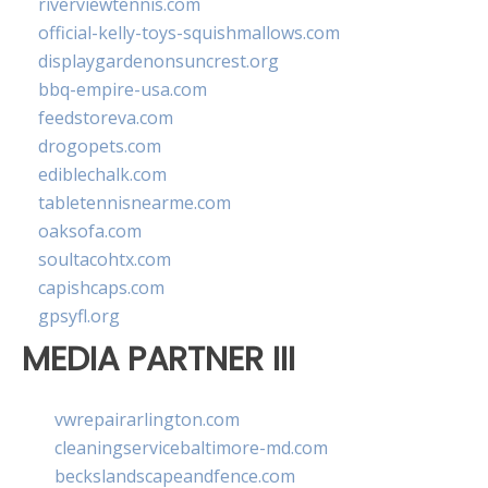
riverviewtennis.com
official-kelly-toys-squishmallows.com
displaygardenonsuncrest.org
bbq-empire-usa.com
feedstoreva.com
drogopets.com
ediblechalk.com
tabletennisnearme.com
oaksofa.com
soultacohtx.com
capishcaps.com
gpsyfl.org
MEDIA PARTNER III
vwrepairarlington.com
cleaningservicebaltimore-md.com
beckslandscapeandfence.com