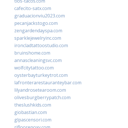
tios-tacos.com
cafecito-satx.com
graduacionviu2023.com
pecanjackstogo.com
zengardendayspa.com
sparklejewelryinc.com
ironcladtattoostudio.com
bruinshome.com
annascleaningsvc.com
wolfcitytattoo.com
oysterbayturkeytrot.com
lafronterarestauranteybar.com
lilyandrosetearoom.com
olivesburgberrypatch.com
theslushkids.com
giobastian.com
glpascensori.com
rifloorepoxy.com