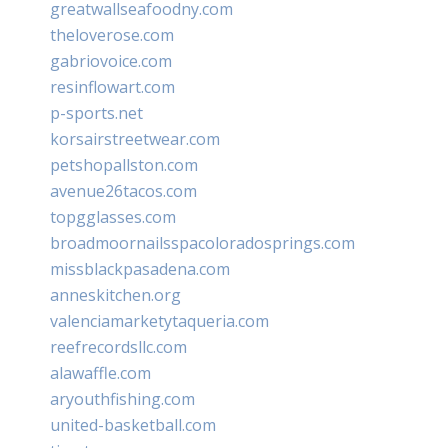
greatwallseafoodny.com
theloverose.com
gabriovoice.com
resinflowart.com
p-sports.net
korsairstreetwear.com
petshopallston.com
avenue26tacos.com
topgglasses.com
broadmoornailsspacoloradosprings.com
missblackpasadena.com
anneskitchen.org
valenciamarketytaqueria.com
reefrecordsllc.com
alawaffle.com
aryouthfishing.com
united-basketball.com