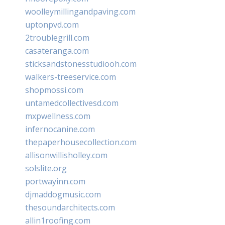
woolleymillingandpaving.com
uptonpvd.com
2troublegrill.com
casateranga.com
sticksandstonesstudiooh.com
walkers-treeservice.com
shopmossi.com
untamedcollectivesd.com
mxpwellness.com
infernocanine.com
thepaperhousecollection.com
allisonwillisholley.com
solslite.org
portwayinn.com
djmaddogmusic.com
thesoundarchitects.com
allin1roofing.com