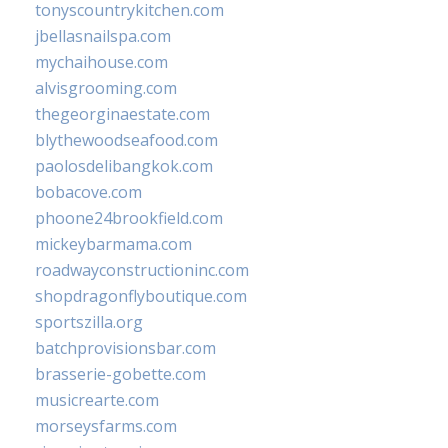
tonyscountrykitchen.com
jbellasnailspa.com
mychaihouse.com
alvisgrooming.com
thegeorginaestate.com
blythewoodseafood.com
paolosdelibangkok.com
bobacove.com
phoone24brookfield.com
mickeybarmama.com
roadwayconstructioninc.com
shopdragonflyboutique.com
sportszilla.org
batchprovisionsbar.com
brasserie-gobette.com
musicrearte.com
morseysfarms.com