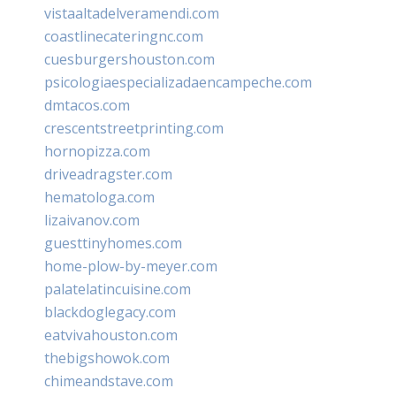
vistaaltadelveramendi.com
coastlinecateringnc.com
cuesburgershouston.com
psicologiaespecializadaencampeche.com
dmtacos.com
crescentstreetprinting.com
hornopizza.com
driveadragster.com
hematologa.com
lizaivanov.com
guesttinyhomes.com
home-plow-by-meyer.com
palatelatincuisine.com
blackdoglegacy.com
eatvivahouston.com
thebigshowok.com
chimeandstave.com