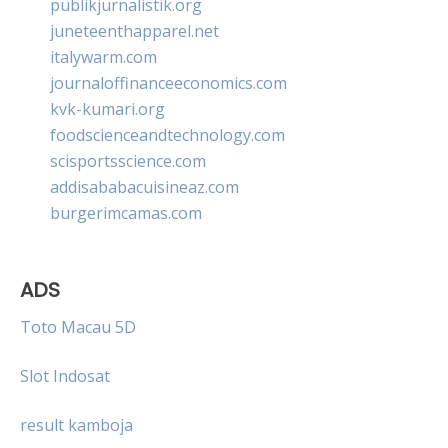
publikjurnalistik.org
juneteenthapparel.net
italywarm.com
journaloffinanceeconomics.com
kvk-kumari.org
foodscienceandtechnology.com
scisportsscience.com
addisababacuisineaz.com
burgerimcamas.com
ADS
Toto Macau 5D
Slot Indosat
result kamboja