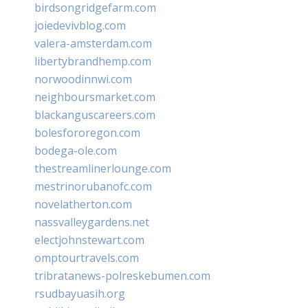
birdsongridgefarm.com
joiedevivblog.com
valera-amsterdam.com
libertybrandhemp.com
norwoodinnwi.com
neighboursmarket.com
blackanguscareers.com
bolesfororegon.com
bodega-ole.com
thestreamlinerlounge.com
mestrinorubanofc.com
novelatherton.com
nassvalleygardens.net
electjohnstewart.com
omptourtravels.com
tribratanews-polreskebumen.com
rsudbayuasih.org