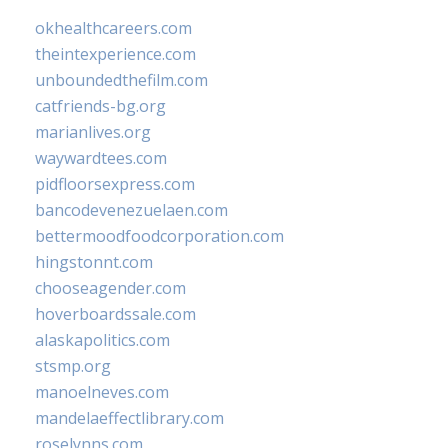
okhealthcareers.com
theintexperience.com
unboundedthefilm.com
catfriends-bg.org
marianlives.org
waywardtees.com
pidfloorsexpress.com
bancodevenezuelaen.com
bettermoodfoodcorporation.com
hingstonnt.com
chooseagender.com
hoverboardssale.com
alaskapolitics.com
stsmp.org
manoelneves.com
mandelaeffectlibrary.com
roselynns.com