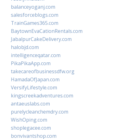
balanceyoganj.com
salesforceblogs.com
TrainGames365.com
BaytownEvaCationRentals.com
JabalpurCakeDelivery.com
halobjd.com
intelligenceqatar.com
PikaPikaApp.com
takecareofbusinessdfw.org
HamadaOfJapan.com
VersifyLifestyle.com
kingscreekadventures.com
antaeuslabs.com
purelycleanchemdry.com
WishOping.com
shoplegacee.com
bonvivantshop.com