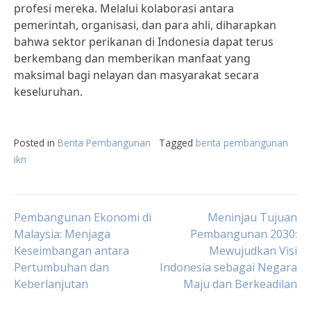
profesi mereka. Melalui kolaborasi antara
pemerintah, organisasi, dan para ahli, diharapkan
bahwa sektor perikanan di Indonesia dapat terus
berkembang dan memberikan manfaat yang
maksimal bagi nelayan dan masyarakat secara
keseluruhan.
Posted in
Berita Pembangunan
Tagged
berita pembangunan
ikn
Post
Pembangunan Ekonomi di
Meninjau Tujuan
Malaysia: Menjaga
Pembangunan 2030:
Keseimbangan antara
Mewujudkan Visi
navigation
Pertumbuhan dan
Indonesia sebagai Negara
Keberlanjutan
Maju dan Berkeadilan