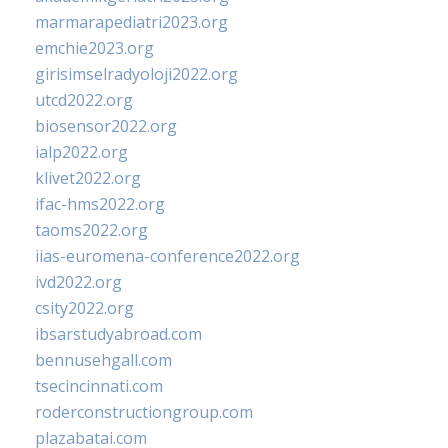
marmarapediatri2023.org
emchie2023.org
girisimselradyoloji2022.org
utcd2022.org
biosensor2022.org
ialp2022.org
klivet2022.org
ifac-hms2022.org
taoms2022.org
iias-euromena-conference2022.org
ivd2022.org
csity2022.org
ibsarstudyabroad.com
bennusehgall.com
tsecincinnati.com
roderconstructiongroup.com
plazabatai.com