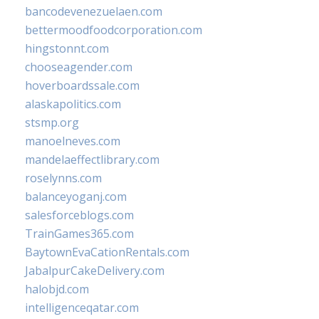
bancodevenezuelaen.com
bettermoodfoodcorporation.com
hingstonnt.com
chooseagender.com
hoverboardssale.com
alaskapolitics.com
stsmp.org
manoelneves.com
mandelaeffectlibrary.com
roselynns.com
balanceyoganj.com
salesforceblogs.com
TrainGames365.com
BaytownEvaCationRentals.com
JabalpurCakeDelivery.com
halobjd.com
intelligenceqatar.com