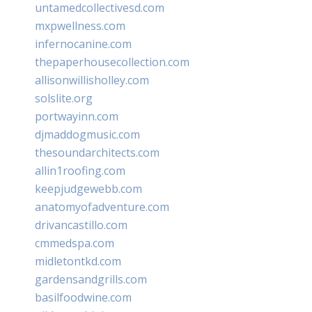
untamedcollectivesd.com
mxpwellness.com
infernocanine.com
thepaperhousecollection.com
allisonwillisholley.com
solslite.org
portwayinn.com
djmaddogmusic.com
thesoundarchitects.com
allin1roofing.com
keepjudgewebb.com
anatomyofadventure.com
drivancastillo.com
cmmedspa.com
midletontkd.com
gardensandgrills.com
basilfoodwine.com