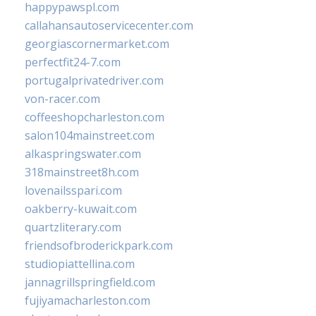
happypawspl.com
callahansautoservicecenter.com
georgiascornermarket.com
perfectfit24-7.com
portugalprivatedriver.com
von-racer.com
coffeeshopcharleston.com
salon104mainstreet.com
alkaspringswater.com
318mainstreet8h.com
lovenailsspari.com
oakberry-kuwait.com
quartzliterary.com
friendsofbroderickpark.com
studiopiattellina.com
jannagrillspringfield.com
fujiyamacharleston.com