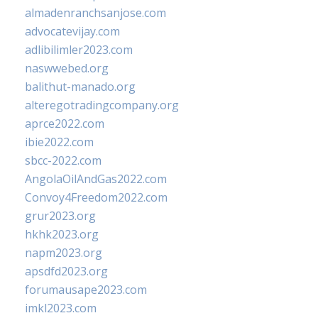
almadenranchsanjose.com
advocatevijay.com
adlibilimler2023.com
naswwebed.org
balithut-manado.org
alteregotradingcompany.org
aprce2022.com
ibie2022.com
sbcc-2022.com
AngolaOilAndGas2022.com
Convoy4Freedom2022.com
grur2023.org
hkhk2023.org
napm2023.org
apsdfd2023.org
forumausape2023.com
imkl2023.com