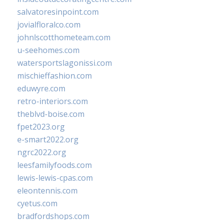
salvatoresinpoint.com
jovialfloralco.com
johnlscotthometeam.com
u-seehomes.com
watersportslagonissi.com
mischieffashion.com
eduwyre.com
retro-interiors.com
theblvd-boise.com
fpet2023.org
e-smart2022.org
ngrc2022.org
leesfamilyfoods.com
lewis-lewis-cpas.com
eleontennis.com
cyetus.com
bradfordshops.com