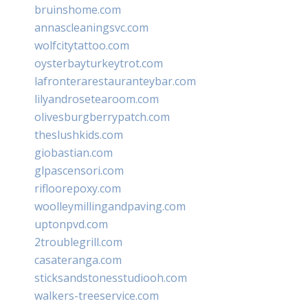
bruinshome.com
annascleaningsvc.com
wolfcitytattoo.com
oysterbayturkeytrot.com
lafronterarestauranteybar.com
lilyandrosetearoom.com
olivesburgberrypatch.com
theslushkids.com
giobastian.com
glpascensori.com
rifloorepoxy.com
woolleymillingandpaving.com
uptonpvd.com
2troublegrill.com
casateranga.com
sticksandstonesstudiooh.com
walkers-treeservice.com