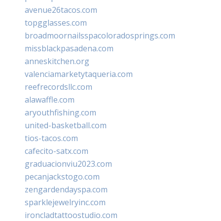
avenue26tacos.com
topgglasses.com
broadmoornailsspacoloradosprings.com
missblackpasadena.com
anneskitchen.org
valenciamarketytaqueria.com
reefrecordsllc.com
alawaffle.com
aryouthfishing.com
united-basketball.com
tios-tacos.com
cafecito-satx.com
graduacionviu2023.com
pecanjackstogo.com
zengardendayspa.com
sparklejewelryinc.com
ironcladtattoostudio.com