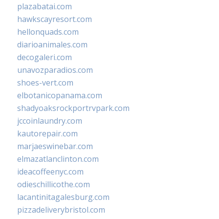
plazabatai.com
hawkscayresort.com
hellonquads.com
diarioanimales.com
decogaleri.com
unavozparadios.com
shoes-vert.com
elbotanicopanama.com
shadyoaksrockportrvpark.com
jccoinlaundry.com
kautorepair.com
marjaeswinebar.com
elmazatlanclinton.com
ideacoffeenyc.com
odieschillicothe.com
lacantinitagalesburg.com
pizzadeliverybristol.com