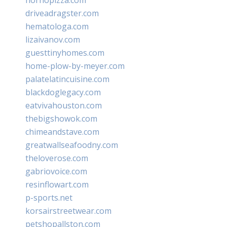
driveadragster.com
hematologa.com
lizaivanov.com
guesttinyhomes.com
home-plow-by-meyer.com
palatelatincuisine.com
blackdoglegacy.com
eatvivahouston.com
thebigshowok.com
chimeandstave.com
greatwallseafoodny.com
theloverose.com
gabriovoice.com
resinflowart.com
p-sports.net
korsairstreetwear.com
petshopallston.com