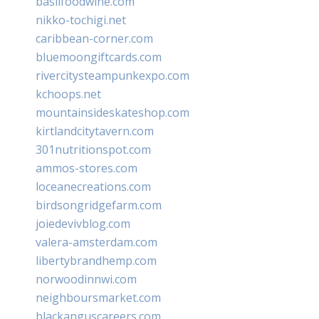
basilfoodwine.com
nikko-tochigi.net
caribbean-corner.com
bluemoongiftcards.com
rivercitysteampunkexpo.com
kchoops.net
mountainsideskateshop.com
kirtlandcitytavern.com
301nutritionspot.com
ammos-stores.com
loceanecreations.com
birdsongridgefarm.com
joiedevivblog.com
valera-amsterdam.com
libertybrandhemp.com
norwoodinnwi.com
neighboursmarket.com
blackanguscareers.com