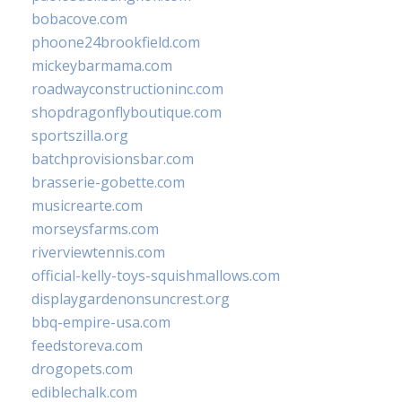
bobacove.com
phoone24brookfield.com
mickeybarmama.com
roadwayconstructioninc.com
shopdragonflyboutique.com
sportszilla.org
batchprovisionsbar.com
brasserie-gobette.com
musicrearte.com
morseysfarms.com
riverviewtennis.com
official-kelly-toys-squishmallows.com
displaygardenonsuncrest.org
bbq-empire-usa.com
feedstoreva.com
drogopets.com
ediblechalk.com