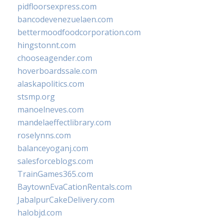
pidfloorsexpress.com
bancodevenezuelaen.com
bettermoodfoodcorporation.com
hingstonnt.com
chooseagender.com
hoverboardssale.com
alaskapolitics.com
stsmp.org
manoelneves.com
mandelaeffectlibrary.com
roselynns.com
balanceyoganj.com
salesforceblogs.com
TrainGames365.com
BaytownEvaCationRentals.com
JabalpurCakeDelivery.com
halobjd.com