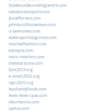
insideoutdecoratingcentre.com
salvatoresinpoint.com
jovialfloralco.com
johnlscotthometeam.com
u-seehomes.com
watersportslagonissi.com
mischieffashion.com
eduwyre.com
retro-interiors.com
theblvd-boise.com
fpet2023.org
e-smart2022.org
ngrc2022.org
leesfamilyfoods.com
lewis-lewis-cpas.com
eleontennis.com
cyetus.com