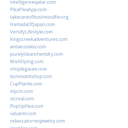
intelligenceqatar.com
PikaPikaApp.com
takecareofbusinessdfw.org
HamadaOfJapan.com
VersifyLifestyle.com
kingscreekadventures.com
antaeuslabs.com
purelycleanchemdry.com
WishOping.com
shoplegacee.com
bonvivantshop.com
CupPlante.com
mpzin.com
stcreal.com
PopUpFlea.com
valueml.com
rebeccatorresjewelry.com