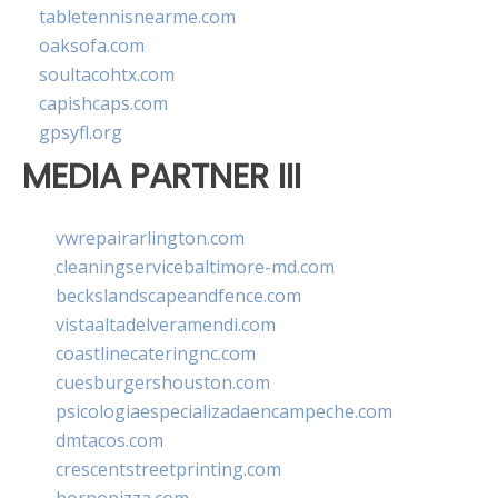
tabletennisnearme.com
oaksofa.com
soultacohtx.com
capishcaps.com
gpsyfl.org
MEDIA PARTNER III
vwrepairarlington.com
cleaningservicebaltimore-md.com
beckslandscapeandfence.com
vistaaltadelveramendi.com
coastlinecateringnc.com
cuesburgershouston.com
psicologiaespecializadaencampeche.com
dmtacos.com
crescentstreetprinting.com
hornopizza.com