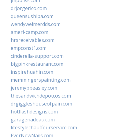
jmpbliss.com
drjorgerico.com
queensushipa.com
wendyweimerdds.com
ameri-camp.com
hrsreceivables.com
empconst1.com
cinderella-support.com
bigpinkrestaurant.com
inspirehuahin.com
memmingerspainting.com
jeremypbeasley.com
thesandwichdepotcos.com
drgiggleshouseofpain.com
hotflashdesigns.com
garagenadeau.com
lifestylechauffeurservice.com
EverNewNails.com