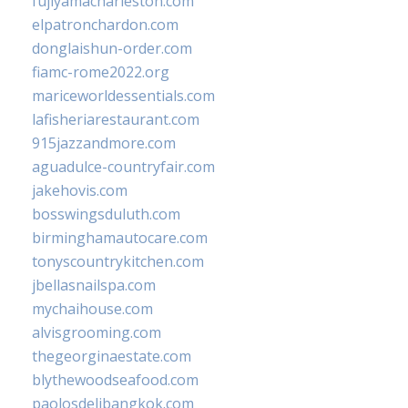
fujiyamacharleston.com
elpatronchardon.com
donglaishun-order.com
fiamc-rome2022.org
mariceworldessentials.com
lafisheriarestaurant.com
915jazzandmore.com
aguadulce-countryfair.com
jakehovis.com
bosswingsduluth.com
birminghamautocare.com
tonyscountrykitchen.com
jbellasnailspa.com
mychaihouse.com
alvisgrooming.com
thegeorginaestate.com
blythewoodseafood.com
paolosdelibangkok.com