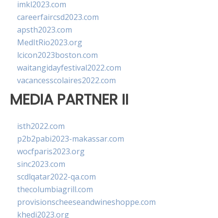
imkl2023.com
careerfaircsd2023.com
apsth2023.com
MedItRio2023.org
lcicon2023boston.com
waitangidayfestival2022.com
vacancesscolaires2022.com
MEDIA PARTNER II
isth2022.com
p2b2pabi2023-makassar.com
wocfparis2023.org
sinc2023.com
scdlqatar2022-qa.com
thecolumbiagrill.com
provisionscheeseandwineshoppe.com
khedi2023.org