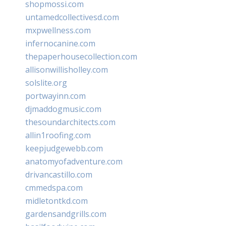
shopmossi.com
untamedcollectivesd.com
mxpwellness.com
infernocanine.com
thepaperhousecollection.com
allisonwillisholley.com
solslite.org
portwayinn.com
djmaddogmusic.com
thesoundarchitects.com
allin1roofing.com
keepjudgewebb.com
anatomyofadventure.com
drivancastillo.com
cmmedspa.com
midletontkd.com
gardensandgrills.com