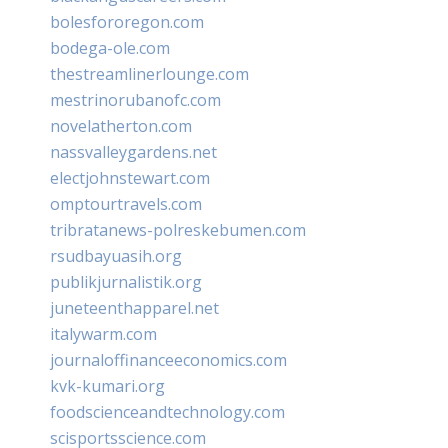
bolesfororegon.com
bodega-ole.com
thestreamlinerlounge.com
mestrinorubanofc.com
novelatherton.com
nassvalleygardens.net
electjohnstewart.com
omptourtravels.com
tribratanews-polreskebumen.com
rsudbayuasih.org
publikjurnalistik.org
juneteenthapparel.net
italywarm.com
journaloffinanceeconomics.com
kvk-kumari.org
foodscienceandtechnology.com
scisportsscience.com