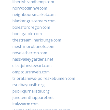
libertybrandhemp.com
norwoodinnwi.com
neighboursmarket.com
blackanguscareers.com
bolesfororegon.com
bodega-ole.com
thestreamlinerlounge.com
mestrinorubanofc.com
novelatherton.com
nassvalleygardens.net
electjohnstewart.com
omptourtravels.com
tribratanews-polreskebumen.com
rsudbayuasih.org
publikjurnalistik.org
juneteenthapparel.net
italywarm.com