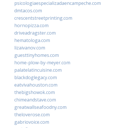
psicologiaespecializadaencampeche.com
dmtacos.com
crescentstreetprinting.com
hornopizza.com
driveadragster.com
hematologa.com
lizaivanov.com
guesttinyhomes.com
home-plow-by-meyer.com
palatelatincuisine.com
blackdoglegacy.com
eatvivahouston.com
thebigshowok.com
chimeandstave.com
greatwallseafoodny.com
theloverose.com
gabriovoice.com