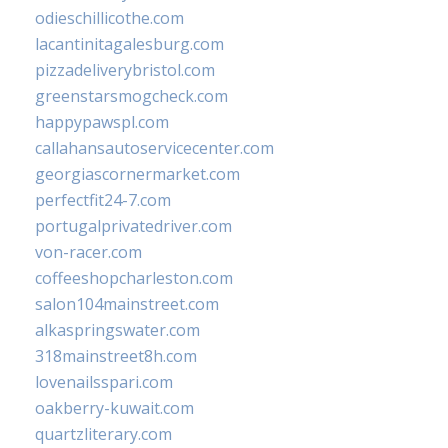
odieschillicothe.com
lacantinitagalesburg.com
pizzadeliverybristol.com
greenstarsmogcheck.com
happypawspl.com
callahansautoservicecenter.com
georgiascornermarket.com
perfectfit24-7.com
portugalprivatedriver.com
von-racer.com
coffeeshopcharleston.com
salon104mainstreet.com
alkaspringswater.com
318mainstreet8h.com
lovenailsspari.com
oakberry-kuwait.com
quartzliterary.com