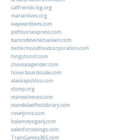
catfriends-bg.org
marianlives.org
waywardtees.com
pidfloorsexpress.com
bancodevenezuelaen.com
bettermoodfoodcorporation.com
hingstonnt.com
chooseagender.com
hoverboardssale.com
alaskapolitics.com
stsmp.org
manoelneves.com
mandelaeffectlibrary.com
roselynns.com
balanceyoganj.com
salesforceblogs.com
TrainGames365.com