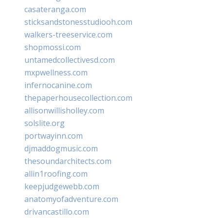
casateranga.com
sticksandstonesstudiooh.com
walkers-treeservice.com
shopmossi.com
untamedcollectivesd.com
mxpwellness.com
infernocanine.com
thepaperhousecollection.com
allisonwillisholley.com
solslite.org
portwayinn.com
djmaddogmusic.com
thesoundarchitects.com
allin1roofing.com
keepjudgewebb.com
anatomyofadventure.com
drivancastillo.com