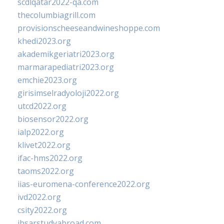
scdlqatar2022-qa.com
thecolumbiagrill.com
provisionscheeseandwineshoppe.com
khedi2023.org
akademikgeriatri2023.org
marmarapediatri2023.org
emchie2023.org
girisimselradyoloji2022.org
utcd2022.org
biosensor2022.org
ialp2022.org
klivet2022.org
ifac-hms2022.org
taoms2022.org
iias-euromena-conference2022.org
ivd2022.org
csity2022.org
ibsarstudyabroad.com