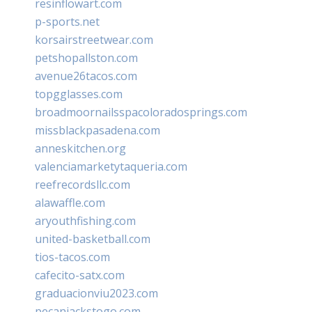
resinflowart.com
p-sports.net
korsairstreetwear.com
petshopallston.com
avenue26tacos.com
topgglasses.com
broadmoornailsspacoloradosprings.com
missblackpasadena.com
anneskitchen.org
valenciamarketytaqueria.com
reefrecordsllc.com
alawaffle.com
aryouthfishing.com
united-basketball.com
tios-tacos.com
cafecito-satx.com
graduacionviu2023.com
pecanjackstogo.com