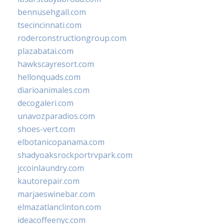
bennusehgall.com
tsecincinnati.com
roderconstructiongroup.com
plazabatai.com
hawkscayresort.com
hellonquads.com
diarioanimales.com
decogaleri.com
unavozparadios.com
shoes-vert.com
elbotanicopanama.com
shadyoaksrockportrvpark.com
jccoinlaundry.com
kautorepair.com
marjaeswinebar.com
elmazatlanclinton.com
ideacoffeenyc.com