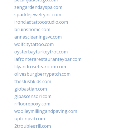
zengardendayspa.com
sparklejewelryinc.com
ironcladtattoostudio.com
bruinshome.com
annascleaningsvc.com
wolfcitytattoo.com
oysterbayturkeytrot.com
lafronterarestauranteybar.com
lilyandrosetearoom.com
olivesburgberrypatch.com
theslushkids.com
giobastian.com
glpascensori.com
rifloorepoxy.com
woolleymillingandpaving.com
uptonpvd.com
2troublegrill.com