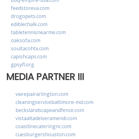
bbq-empire-usa.com
feedstoreva.com
drogopets.com
ediblechalk.com
tabletennisnearme.com
oaksofa.com
soultacohtx.com
capishcaps.com
gpsyfl.org
MEDIA PARTNER III
vwrepairarlington.com
cleaningservicebaltimore-md.com
beckslandscapeandfence.com
vistaaltadelveramendi.com
coastlinecateringnc.com
cuesburgershouston.com