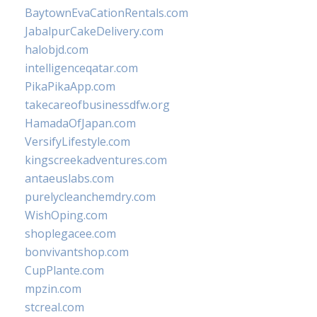
BaytownEvaCationRentals.com
JabalpurCakeDelivery.com
halobjd.com
intelligenceqatar.com
PikaPikaApp.com
takecareofbusinessdfw.org
HamadaOfJapan.com
VersifyLifestyle.com
kingscreekadventures.com
antaeuslabs.com
purelycleanchemdry.com
WishOping.com
shoplegacee.com
bonvivantshop.com
CupPlante.com
mpzin.com
stcreal.com