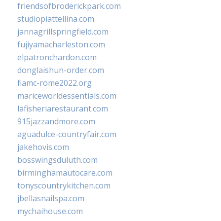
friendsofbroderickpark.com
studiopiattellina.com
jannagrillspringfield.com
fujiyamacharleston.com
elpatronchardon.com
donglaishun-order.com
fiamc-rome2022.org
mariceworldessentials.com
lafisheriarestaurant.com
915jazzandmore.com
aguadulce-countryfair.com
jakehovis.com
bosswingsduluth.com
birminghamautocare.com
tonyscountrykitchen.com
jbellasnailspa.com
mychaihouse.com