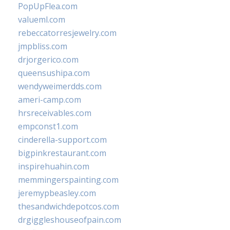
PopUpFlea.com
valueml.com
rebeccatorresjewelry.com
jmpbliss.com
drjorgerico.com
queensushipa.com
wendyweimerdds.com
ameri-camp.com
hrsreceivables.com
empconst1.com
cinderella-support.com
bigpinkrestaurant.com
inspirehuahin.com
memmingerspainting.com
jeremypbeasley.com
thesandwichdepotcos.com
drgiggleshouseofpain.com