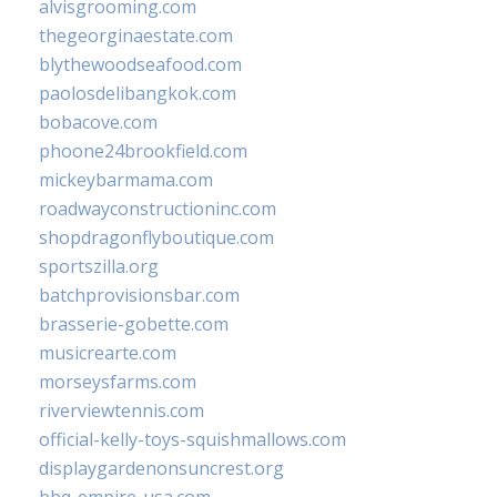
alvisgrooming.com
thegeorginaestate.com
blythewoodseafood.com
paolosdelibangkok.com
bobacove.com
phoone24brookfield.com
mickeybarmama.com
roadwayconstructioninc.com
shopdragonflyboutique.com
sportszilla.org
batchprovisionsbar.com
brasserie-gobette.com
musicrearte.com
morseysfarms.com
riverviewtennis.com
official-kelly-toys-squishmallows.com
displaygardenonsuncrest.org