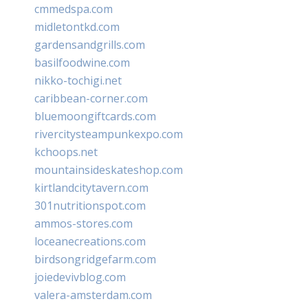
cmmedspa.com
midletontkd.com
gardensandgrills.com
basilfoodwine.com
nikko-tochigi.net
caribbean-corner.com
bluemoongiftcards.com
rivercitysteampunkexpo.com
kchoops.net
mountainsideskateshop.com
kirtlandcitytavern.com
301nutritionspot.com
ammos-stores.com
loceanecreations.com
birdsongridgefarm.com
joiedevivblog.com
valera-amsterdam.com