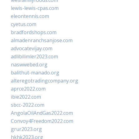
leesfamilyfoods.com
lewis-lewis-cpas.com
eleontennis.com
cyetus.com
bradfordshops.com
almadenranchsanjose.com
advocatevijay.com
adlibilimler2023.com
naswwebed.org
balithut-manado.org
alteregotradingcompany.org
aprce2022.com
ibie2022.com
sbcc-2022.com
AngolaOilAndGas2022.com
Convoy4Freedom2022.com
grur2023.org
hkhk2023.org