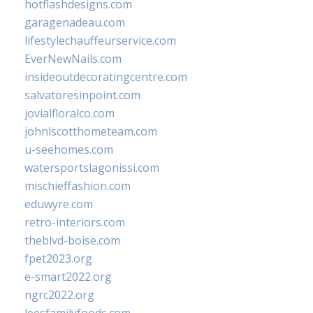
hotflashdesigns.com
garagenadeau.com
lifestylechauffeurservice.com
EverNewNails.com
insideoutdecoratingcentre.com
salvatoresinpoint.com
jovialfloralco.com
johnlscotthometeam.com
u-seehomes.com
watersportslagonissi.com
mischieffashion.com
eduwyre.com
retro-interiors.com
theblvd-boise.com
fpet2023.org
e-smart2022.org
ngrc2022.org