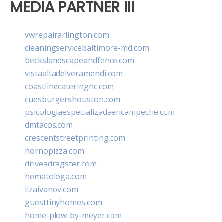
MEDIA PARTNER III
vwrepairarlington.com
cleaningservicebaltimore-md.com
beckslandscapeandfence.com
vistaaltadelveramendi.com
coastlinecateringnc.com
cuesburgershouston.com
psicologiaespecializadaencampeche.com
dmtacos.com
crescentstreetprinting.com
hornopizza.com
driveadragster.com
hematologa.com
lizaivanov.com
guesttinyhomes.com
home-plow-by-meyer.com