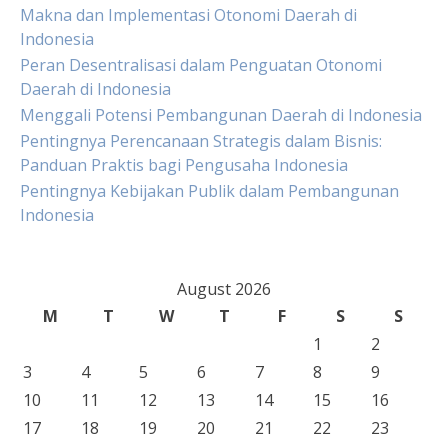
Makna dan Implementasi Otonomi Daerah di
Indonesia
Peran Desentralisasi dalam Penguatan Otonomi
Daerah di Indonesia
Menggali Potensi Pembangunan Daerah di Indonesia
Pentingnya Perencanaan Strategis dalam Bisnis:
Panduan Praktis bagi Pengusaha Indonesia
Pentingnya Kebijakan Publik dalam Pembangunan
Indonesia
August 2026
M
T
W
T
F
S
S
1
2
3
4
5
6
7
8
9
10
11
12
13
14
15
16
17
18
19
20
21
22
23