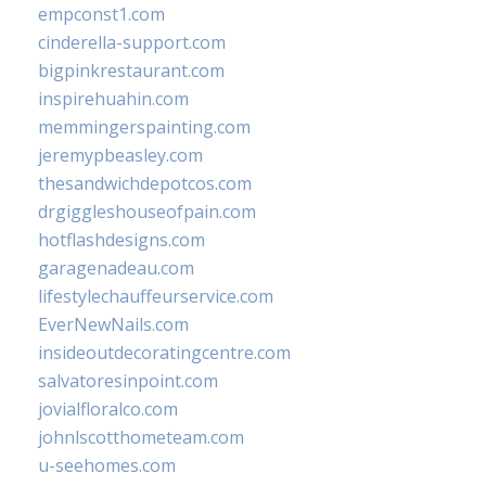
empconst1.com
cinderella-support.com
bigpinkrestaurant.com
inspirehuahin.com
memmingerspainting.com
jeremypbeasley.com
thesandwichdepotcos.com
drgiggleshouseofpain.com
hotflashdesigns.com
garagenadeau.com
lifestylechauffeurservice.com
EverNewNails.com
insideoutdecoratingcentre.com
salvatoresinpoint.com
jovialfloralco.com
johnlscotthometeam.com
u-seehomes.com