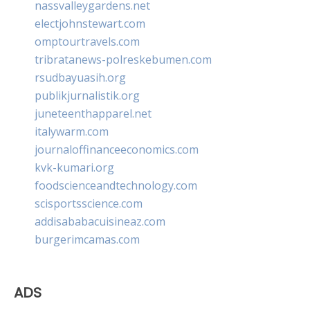
nassvalleygardens.net
electjohnstewart.com
omptourtravels.com
tribratanews-polreskebumen.com
rsudbayuasih.org
publikjurnalistik.org
juneteenthapparel.net
italywarm.com
journaloffinanceeconomics.com
kvk-kumari.org
foodscienceandtechnology.com
scisportsscience.com
addisababacuisineaz.com
burgerimcamas.com
ADS