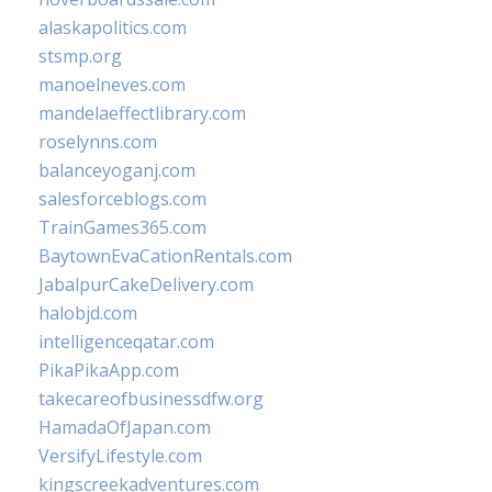
alaskapolitics.com
stsmp.org
manoelneves.com
mandelaeffectlibrary.com
roselynns.com
balanceyoganj.com
salesforceblogs.com
TrainGames365.com
BaytownEvaCationRentals.com
JabalpurCakeDelivery.com
halobjd.com
intelligenceqatar.com
PikaPikaApp.com
takecareofbusinessdfw.org
HamadaOfJapan.com
VersifyLifestyle.com
kingscreekadventures.com