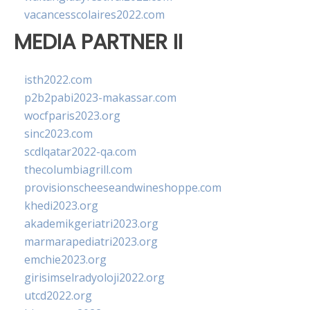
vacancesscolaires2022.com
MEDIA PARTNER II
isth2022.com
p2b2pabi2023-makassar.com
wocfparis2023.org
sinc2023.com
scdlqatar2022-qa.com
thecolumbiagrill.com
provisionscheeseandwineshoppe.com
khedi2023.org
akademikgeriatri2023.org
marmarapediatri2023.org
emchie2023.org
girisimselradyoloji2022.org
utcd2022.org