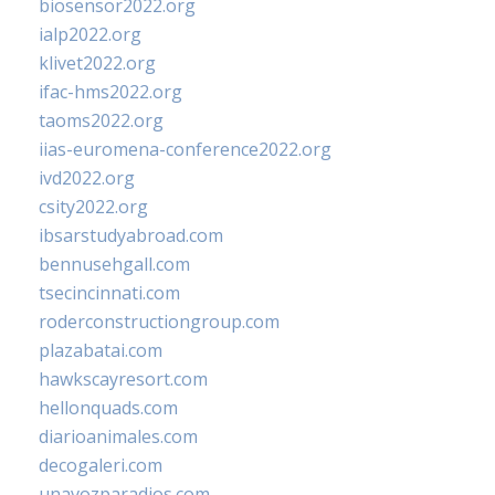
biosensor2022.org
ialp2022.org
klivet2022.org
ifac-hms2022.org
taoms2022.org
iias-euromena-conference2022.org
ivd2022.org
csity2022.org
ibsarstudyabroad.com
bennusehgall.com
tsecincinnati.com
roderconstructiongroup.com
plazabatai.com
hawkscayresort.com
hellonquads.com
diarioanimales.com
decogaleri.com
unavozparadios.com