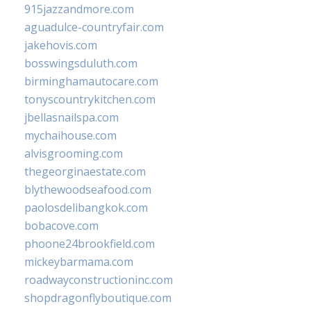
915jazzandmore.com
aguadulce-countryfair.com
jakehovis.com
bosswingsduluth.com
birminghamautocare.com
tonyscountrykitchen.com
jbellasnailspa.com
mychaihouse.com
alvisgrooming.com
thegeorginaestate.com
blythewoodseafood.com
paolosdelibangkok.com
bobacove.com
phoone24brookfield.com
mickeybarmama.com
roadwayconstructioninc.com
shopdragonflyboutique.com