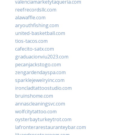
valenciamarketytaqueria.com
reefrecordsllc.com
alawaffle.com
aryouthfishing.com
united-basketball.com
tios-tacos.com
cafecito-satx.com
graduacionviu2023.com
pecanjackstogo.com
zengardendayspa.com
sparklejewelryinc.com
ironcladtattoostudio.com
bruinshome.com
annascleaningsvc.com
wolfcitytattoo.com
oysterbayturkeytrot.com
lafronterarestauranteybar.com
lilyandrosetearoom.com