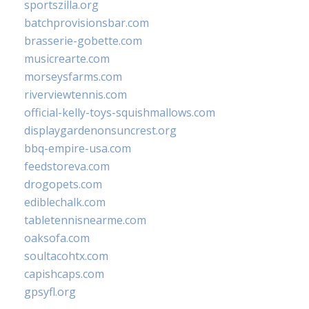
sportszilla.org
batchprovisionsbar.com
brasserie-gobette.com
musicrearte.com
morseysfarms.com
riverviewtennis.com
official-kelly-toys-squishmallows.com
displaygardenonsuncrest.org
bbq-empire-usa.com
feedstoreva.com
drogopets.com
ediblechalk.com
tabletennisnearme.com
oaksofa.com
soultacohtx.com
capishcaps.com
gpsyfl.org