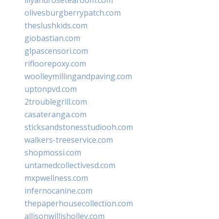
olivesburgberrypatch.com
theslushkids.com
giobastian.com
glpascensori.com
rifloorepoxy.com
woolleymillingandpaving.com
uptonpvd.com
2troublegrill.com
casateranga.com
sticksandstonesstudiooh.com
walkers-treeservice.com
shopmossi.com
untamedcollectivesd.com
mxpwellness.com
infernocanine.com
thepaperhousecollection.com
allisonwillisholley.com