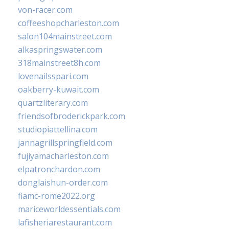
von-racer.com
coffeeshopcharleston.com
salon104mainstreet.com
alkaspringswater.com
318mainstreet8h.com
lovenailsspari.com
oakberry-kuwait.com
quartzliterary.com
friendsofbroderickpark.com
studiopiattellina.com
jannagrillspringfield.com
fujiyamacharleston.com
elpatronchardon.com
donglaishun-order.com
fiamc-rome2022.org
mariceworldessentials.com
lafisheriarestaurant.com