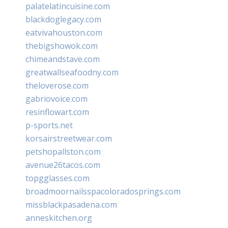
palatelatincuisine.com
blackdoglegacy.com
eatvivahouston.com
thebigshowok.com
chimeandstave.com
greatwallseafoodny.com
theloverose.com
gabriovoice.com
resinflowart.com
p-sports.net
korsairstreetwear.com
petshopallston.com
avenue26tacos.com
topgglasses.com
broadmoornailsspacoloradosprings.com
missblackpasadena.com
anneskitchen.org