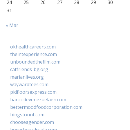
24
25
26
27
28
29
30
31
« Mar
okhealthcareers.com
theintexperience.com
unboundedthefilm.com
catfriends-bg.org
marianlives.org
waywardtees.com
pidfloorsexpress.com
bancodevenezuelaen.com
bettermoodfoodcorporation.com
hingstonnt.com
chooseagender.com
hoverboardssale.com