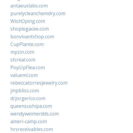
antaeuslabs.com
purelycleanchemdry.com
WishOping.com
shoplegacee.com
bonvivantshop.com
CupPlante.com
mpzin.com
stcreal.com
PopUpFlea.com
valueml.com
rebeccatorresjewelry.com
jmpbliss.com
drjorgerico.com
queensushipa.com
wendyweimerdds.com
ameri-camp.com
hrsreceivables.com