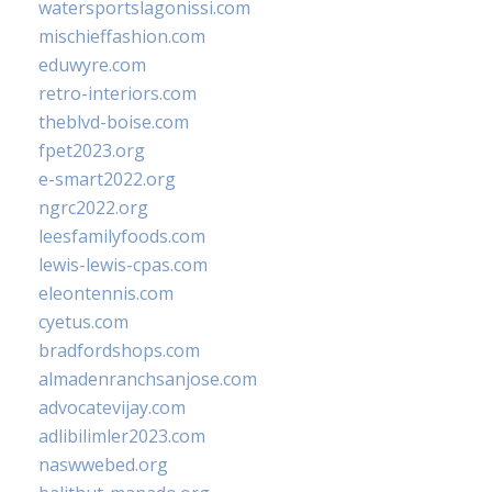
watersportslagonissi.com
mischieffashion.com
eduwyre.com
retro-interiors.com
theblvd-boise.com
fpet2023.org
e-smart2022.org
ngrc2022.org
leesfamilyfoods.com
lewis-lewis-cpas.com
eleontennis.com
cyetus.com
bradfordshops.com
almadenranchsanjose.com
advocatevijay.com
adlibilimler2023.com
naswwebed.org