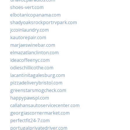
shoes-vert.com
elbotanicopanama.com
shadyoaksrockportrvpark.com
jccoinlaundry.com
kautorepair.com
marjaeswinebar.com
elmazatlanclinton.com
ideacoffeenyc.com
odieschillicothe.com
lacantinitagalesburg.com
pizzadeliverybristol.com
greenstarsmogcheck.com
happypawspl.com
callahansautoservicecenter.com
georgiascornermarket.com
perfectfit24-7.com
portugalprivatedriver.com