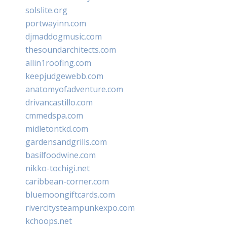
solslite.org
portwayinn.com
djmaddogmusic.com
thesoundarchitects.com
allin1roofing.com
keepjudgewebb.com
anatomyofadventure.com
drivancastillo.com
cmmedspa.com
midletontkd.com
gardensandgrills.com
basilfoodwine.com
nikko-tochigi.net
caribbean-corner.com
bluemoongiftcards.com
rivercitysteampunkexpo.com
kchoops.net