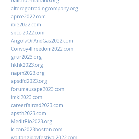
balithut-manado.org
alteregotradingcompany.org
aprce2022.com
ibie2022.com
sbcc-2022.com
AngolaOilAndGas2022.com
Convoy4Freedom2022.com
grur2023.org
hkhk2023.org
napm2023.org
apsdfd2023.org
forumausape2023.com
imkl2023.com
careerfaircsd2023.com
apsth2023.com
MedItRio2023.org
lcicon2023boston.com
waitangidayfestival2022.com