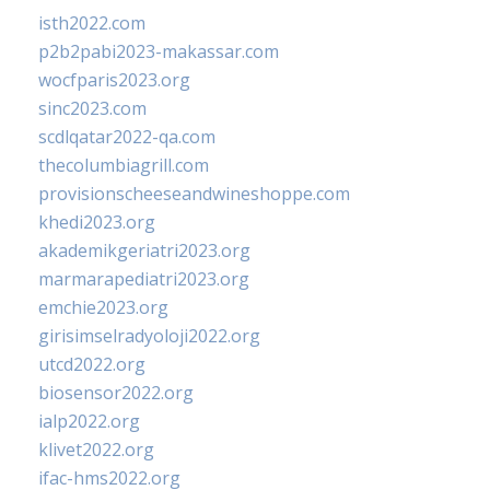
isth2022.com
p2b2pabi2023-makassar.com
wocfparis2023.org
sinc2023.com
scdlqatar2022-qa.com
thecolumbiagrill.com
provisionscheeseandwineshoppe.com
khedi2023.org
akademikgeriatri2023.org
marmarapediatri2023.org
emchie2023.org
girisimselradyoloji2022.org
utcd2022.org
biosensor2022.org
ialp2022.org
klivet2022.org
ifac-hms2022.org