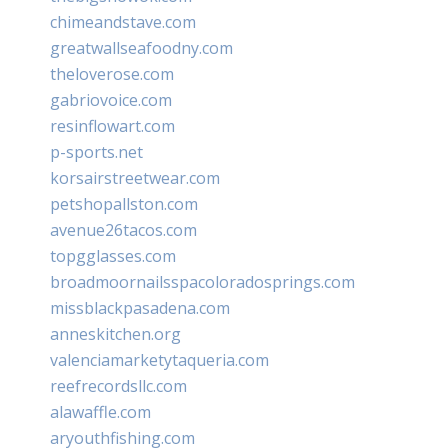
chimeandstave.com
greatwallseafoodny.com
theloverose.com
gabriovoice.com
resinflowart.com
p-sports.net
korsairstreetwear.com
petshopallston.com
avenue26tacos.com
topgglasses.com
broadmoornailsspacoloradosprings.com
missblackpasadena.com
anneskitchen.org
valenciamarketytaqueria.com
reefrecordsllc.com
alawaffle.com
aryouthfishing.com