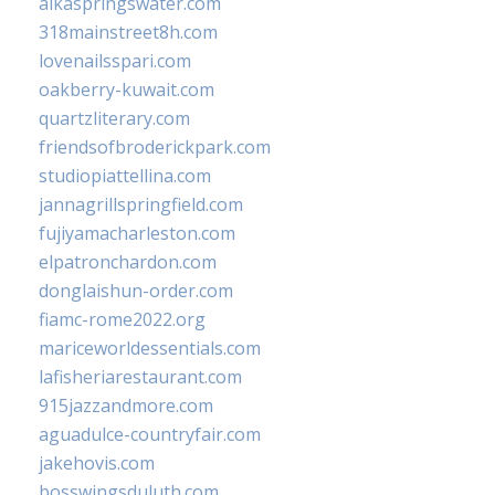
alkaspringswater.com
318mainstreet8h.com
lovenailsspari.com
oakberry-kuwait.com
quartzliterary.com
friendsofbroderickpark.com
studiopiattellina.com
jannagrillspringfield.com
fujiyamacharleston.com
elpatronchardon.com
donglaishun-order.com
fiamc-rome2022.org
mariceworldessentials.com
lafisheriarestaurant.com
915jazzandmore.com
aguadulce-countryfair.com
jakehovis.com
bosswingsduluth.com