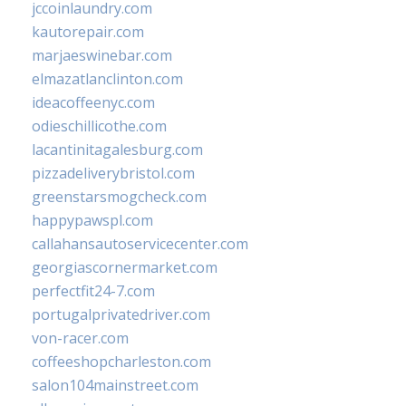
jccoinlaundry.com
kautorepair.com
marjaeswinebar.com
elmazatlanclinton.com
ideacoffeenyc.com
odieschillicothe.com
lacantinitagalesburg.com
pizzadeliverybristol.com
greenstarsmogcheck.com
happypawspl.com
callahansautoservicecenter.com
georgiascornermarket.com
perfectfit24-7.com
portugalprivatedriver.com
von-racer.com
coffeeshopcharleston.com
salon104mainstreet.com