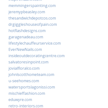
memmingerspainting.com
jeremypbeasley.com
thesandwichdepotcos.com
drgiggleshouseofpain.com
hotflashdesigns.com
garagenadeau.com
lifestylechauffeurservice.com
EverNewNails.com
insideoutdecoratingcentre.com
salvatoresinpoint.com
jovialfloralco.com
johnlscotthometeam.com
u-seehomes.com
watersportslagonissi.com
mischieffashion.com
eduwyre.com
retro-interiors.com