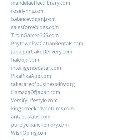
mandelaeffectlibrary.com
roselynns.com
balanceyoganj.com
salesforceblogs.com
TrainGames365.com
BaytownEvaCationRentals.com
JabalpurCakeDelivery.com
halobjd.com
intelligenceqatar.com
PikaPikaApp.com
takecareofbusinessdfw.org
HamadaOfJapan.com
VersifyLifestyle.com
kingscreekadventures.com
antaeuslabs.com
purelycleanchemdry.com
WishOping.com