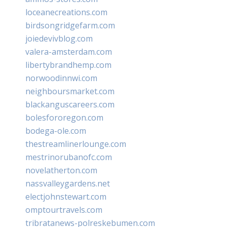
loceanecreations.com
birdsongridgefarm.com
joiedevivblog.com
valera-amsterdam.com
libertybrandhemp.com
norwoodinnwi.com
neighboursmarket.com
blackanguscareers.com
bolesfororegon.com
bodega-ole.com
thestreamlinerlounge.com
mestrinorubanofc.com
novelatherton.com
nassvalleygardens.net
electjohnstewart.com
omptourtravels.com
tribratanews-polreskebumen.com