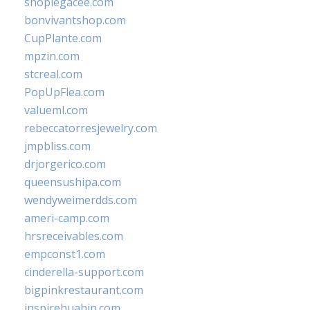
shoplegacee.com
bonvivantshop.com
CupPlante.com
mpzin.com
stcreal.com
PopUpFlea.com
valueml.com
rebeccatorresjewelry.com
jmpbliss.com
drjorgerico.com
queensushipa.com
wendyweimerdds.com
ameri-camp.com
hrsreceivables.com
empconst1.com
cinderella-support.com
bigpinkrestaurant.com
inspirehuahin.com