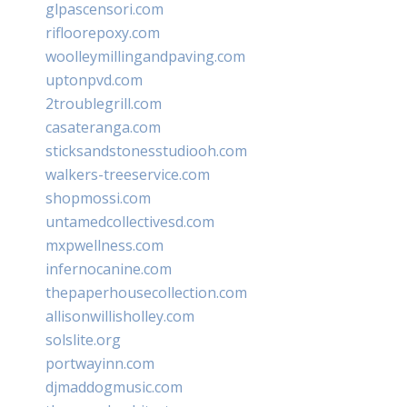
glpascensori.com
rifloorepoxy.com
woolleymillingandpaving.com
uptonpvd.com
2troublegrill.com
casateranga.com
sticksandstonesstudiooh.com
walkers-treeservice.com
shopmossi.com
untamedcollectivesd.com
mxpwellness.com
infernocanine.com
thepaperhousecollection.com
allisonwillisholley.com
solslite.org
portwayinn.com
djmaddogmusic.com