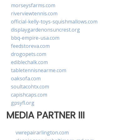
morseysfarms.com
riverviewtennis.com
official-kelly-toys-squishmallows.com
displaygardenonsuncrest.org
bbq-empire-usa.com
feedstoreva.com
drogopets.com
ediblechalk.com
tabletennisnearme.com
oaksofa.com
soultacohtx.com
capishcaps.com
gpsyfl.org
MEDIA PARTNER III
vwrepairarlington.com