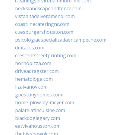
cleaningservicebaltimore-md.com
beckslandscapeandfence.com
vistaaltadelveramendi.com
coastlinecateringnc.com
cuesburgershouston.com
psicologiaespecializadaencampeche.com
dmtacos.com
crescentstreetprinting.com
hornopizza.com
driveadragster.com
hematologa.com
lizaivanov.com
guesttinyhomes.com
home-plow-by-meyer.com
palatelatincuisine.com
blackdoglegacy.com
eatvivahouston.com
thebigshowok.com