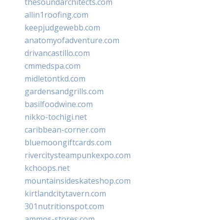
thesoundarchitects.com
allin1roofing.com
keepjudgewebb.com
anatomyofadventure.com
drivancastillo.com
cmmedspa.com
midletontkd.com
gardensandgrills.com
basilfoodwine.com
nikko-tochigi.net
caribbean-corner.com
bluemoongiftcards.com
rivercitysteampunkexpo.com
kchoops.net
mountainsideskateshop.com
kirtlandcitytavern.com
301nutritionspot.com
ammos-stores.com