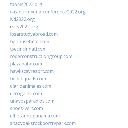
taoms2022.org
iias-euromena-conference2022.org
ivd2022.org
csity2022.org
ibsarstudyabroad.com
bennusehgall.com
tsecincinnati.com
roderconstructiongroup.com
plazabatai.com
hawkscayresort.com
hellonquads.com
diarioanimales.com
decogaleri.com
unavozparadios.com
shoes-vert.com
elbotanicopanama.com
shadyoaksrockportrvpark.com