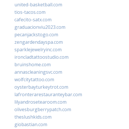
united-basketball.com
tios-tacos.com
cafecito-satx.com
graduacionviu2023.com
pecanjackstogo.com
zengardendayspa.com
sparklejewelryinc.com
ironcladtattoostudio.com
bruinshome.com
annascleaningsvc.com
wolfcitytattoo.com
oysterbayturkeytrot.com
lafronterarestauranteybar.com
lilyandrosetearoom.com
olivesburgberrypatch.com
theslushkids.com
giobastian.com