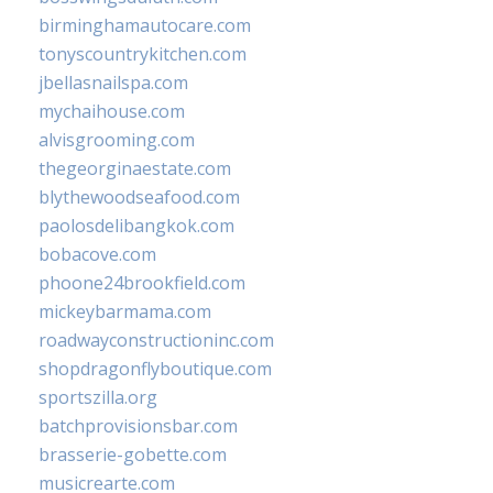
birminghamautocare.com
tonyscountrykitchen.com
jbellasnailspa.com
mychaihouse.com
alvisgrooming.com
thegeorginaestate.com
blythewoodseafood.com
paolosdelibangkok.com
bobacove.com
phoone24brookfield.com
mickeybarmama.com
roadwayconstructioninc.com
shopdragonflyboutique.com
sportszilla.org
batchprovisionsbar.com
brasserie-gobette.com
musicrearte.com