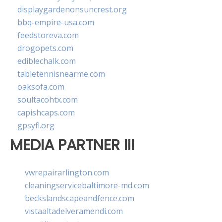
displaygardenonsuncrest.org
bbq-empire-usa.com
feedstoreva.com
drogopets.com
ediblechalk.com
tabletennisnearme.com
oaksofa.com
soultacohtx.com
capishcaps.com
gpsyfl.org
MEDIA PARTNER III
vwrepairarlington.com
cleaningservicebaltimore-md.com
beckslandscapeandfence.com
vistaaltadelveramendi.com