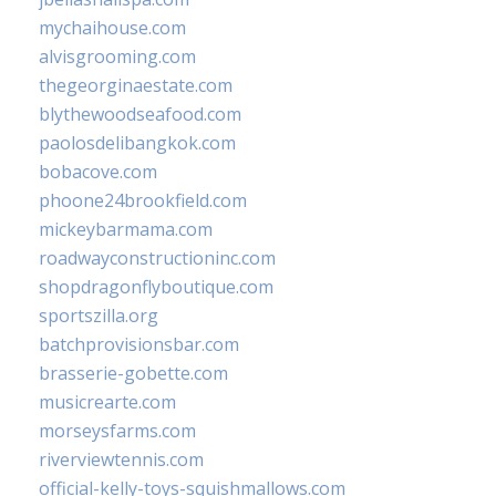
mychaihouse.com
alvisgrooming.com
thegeorginaestate.com
blythewoodseafood.com
paolosdelibangkok.com
bobacove.com
phoone24brookfield.com
mickeybarmama.com
roadwayconstructioninc.com
shopdragonflyboutique.com
sportszilla.org
batchprovisionsbar.com
brasserie-gobette.com
musicrearte.com
morseysfarms.com
riverviewtennis.com
official-kelly-toys-squishmallows.com