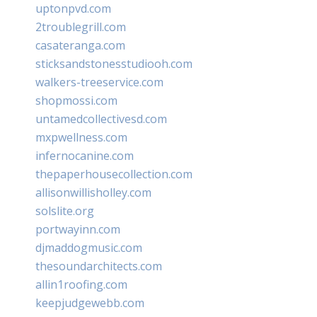
uptonpvd.com
2troublegrill.com
casateranga.com
sticksandstonesstudiooh.com
walkers-treeservice.com
shopmossi.com
untamedcollectivesd.com
mxpwellness.com
infernocanine.com
thepaperhousecollection.com
allisonwillisholley.com
solslite.org
portwayinn.com
djmaddogmusic.com
thesoundarchitects.com
allin1roofing.com
keepjudgewebb.com