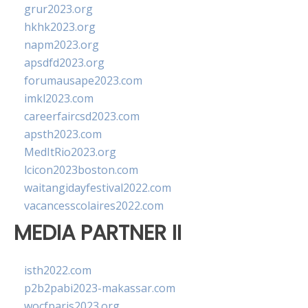
grur2023.org
hkhk2023.org
napm2023.org
apsdfd2023.org
forumausape2023.com
imkl2023.com
careerfaircsd2023.com
apsth2023.com
MedItRio2023.org
lcicon2023boston.com
waitangidayfestival2022.com
vacancesscolaires2022.com
MEDIA PARTNER II
isth2022.com
p2b2pabi2023-makassar.com
wocfparis2023.org