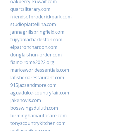
oakberry-kuwait.com
quartzliterary.com
friendsofbroderickpark.com
studiopiattellina.com
jannagrillspringfield.com
fujiyamacharleston.com
elpatronchardon.com
donglaishun-order.com
fiamc-rome2022.org
mariceworldessentials.com
lafisheriarestaurant.com
915jazzandmore.com
aguadulce-countryfair.com
jakehovis.com
bosswingsduluth.com
birminghamautocare.com
tonyscountrykitchen.com
jbellasnailspa.com