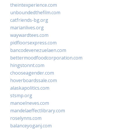
theintexperience.com
unboundedthefilm.com
catfriends-bg.org
marianlives.org
waywardtees.com
pidfloorsexpress.com
bancodevenezuelaen.com
bettermoodfoodcorporation.com
hingstonnt.com
chooseagender.com
hoverboardssale.com
alaskapolitics.com
stsmp.org
manoelneves.com
mandelaeffectlibrary.com
roselynns.com
balanceyoganj.com