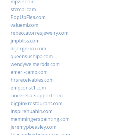
mpzin.com
stcreal.com
PopUpFlea.com
valueml.com
rebeccatorresjewelry.com
jmpbliss.com
drjorgerico.com
queensushipa.com
wendyweimerdds.com
ameri-camp.com
hrsreceivables.com
empconst1.com
cinderella-support.com
bigpinkrestaurant.com
inspirehuahin.com
memmingerspainting.com
jeremypbeasley.com
thesandwichdepotcos.com