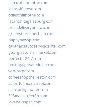
elmazatlanclinton.com
ideacoffeenyc.com
odieschillicothe.com
lacantinitagalesburg.com
pizzadeliverybristol.com
greenstarsmogcheck.com
happypawspl.com
callahansautoservicecenter.com
georgiascornermarket.com
perfectfit24-7.com
portugalprivatedriver.com
von-racer.com
coffeeshopcharleston.com
salon104mainstreet.com
alkaspringswater.com
318mainstreet8h.com
lovenailsspari.com