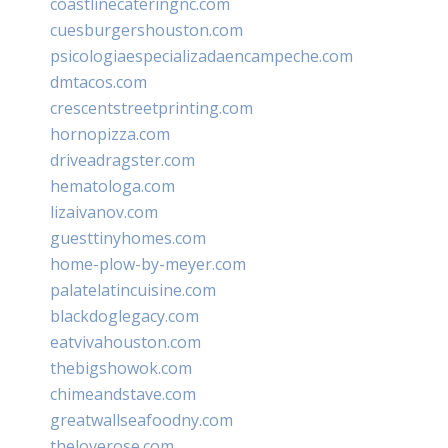
coastlinecateringnc.com
cuesburgershouston.com
psicologiaespecializadaencampeche.com
dmtacos.com
crescentstreetprinting.com
hornopizza.com
driveadragster.com
hematologa.com
lizaivanov.com
guesttinyhomes.com
home-plow-by-meyer.com
palatelatincuisine.com
blackdoglegacy.com
eatvivahouston.com
thebigshowok.com
chimeandstave.com
greatwallseafoodny.com
theloverose.com