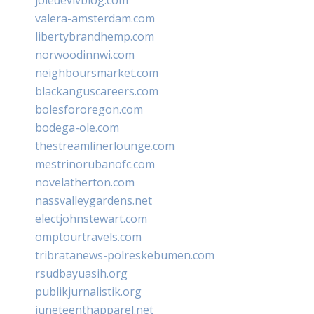
valera-amsterdam.com
libertybrandhemp.com
norwoodinnwi.com
neighboursmarket.com
blackanguscareers.com
bolesfororegon.com
bodega-ole.com
thestreamlinerlounge.com
mestrinorubanofc.com
novelatherton.com
nassvalleygardens.net
electjohnstewart.com
omptourtravels.com
tribratanews-polreskebumen.com
rsudbayuasih.org
publikjurnalistik.org
juneteenthapparel.net