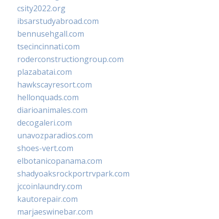
csity2022.org
ibsarstudyabroad.com
bennusehgall.com
tsecincinnati.com
roderconstructiongroup.com
plazabatai.com
hawkscayresort.com
hellonquads.com
diarioanimales.com
decogaleri.com
unavozparadios.com
shoes-vert.com
elbotanicopanama.com
shadyoaksrockportrvpark.com
jccoinlaundry.com
kautorepair.com
marjaeswinebar.com