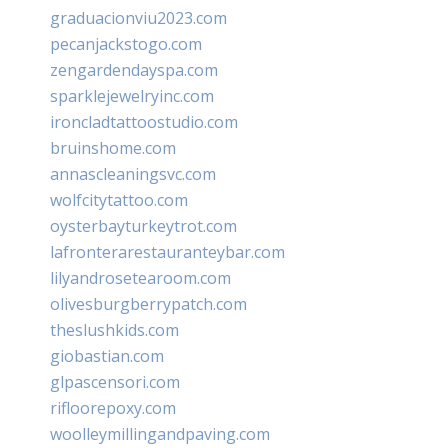
graduacionviu2023.com
pecanjackstogo.com
zengardendayspa.com
sparklejewelryinc.com
ironcladtattoostudio.com
bruinshome.com
annascleaningsvc.com
wolfcitytattoo.com
oysterbayturkeytrot.com
lafronterarestauranteybar.com
lilyandrosetearoom.com
olivesburgberrypatch.com
theslushkids.com
giobastian.com
glpascensori.com
rifloorepoxy.com
woolleymillingandpaving.com