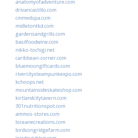
anatomyofadventure.com
drivancastillo.com
cmmedspa.com
midletontkd.com
gardensandgrills.com
basilfoodwine.com
nikko-tochigi.net
caribbean-corner.com
bluemoongiftcards.com
rivercitysteampunkexpo.com
kchoops.net
mountainsideskateshop.com
kirtlandcitytavern.com
301nutritionspot.com
ammos-stores.com
loceanecreations.com
birdsongridgefarm.com
joiedevivblog.com