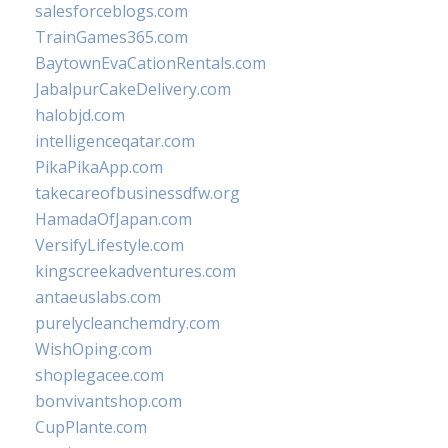
salesforceblogs.com
TrainGames365.com
BaytownEvaCationRentals.com
JabalpurCakeDelivery.com
halobjd.com
intelligenceqatar.com
PikaPikaApp.com
takecareofbusinessdfw.org
HamadaOfJapan.com
VersifyLifestyle.com
kingscreekadventures.com
antaeuslabs.com
purelycleanchemdry.com
WishOping.com
shoplegacee.com
bonvivantshop.com
CupPlante.com