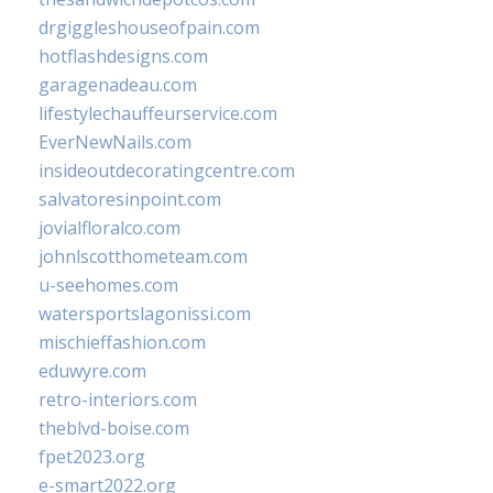
drgiggleshouseofpain.com
hotflashdesigns.com
garagenadeau.com
lifestylechauffeurservice.com
EverNewNails.com
insideoutdecoratingcentre.com
salvatoresinpoint.com
jovialfloralco.com
johnlscotthometeam.com
u-seehomes.com
watersportslagonissi.com
mischieffashion.com
eduwyre.com
retro-interiors.com
theblvd-boise.com
fpet2023.org
e-smart2022.org