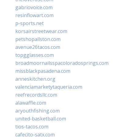
gabriovoice.com
resinflowart.com
p-sports.net
korsairstreetwear.com
petshopallston.com
avenue26tacos.com
topgglasses.com
broadmoornailsspacoloradosprings.com
missblackpasadena.com
anneskitchen.org
valenciamarketytaqueria.com
reefrecordsllc.com
alawaffle.com
aryouthfishing.com
united-basketball.com
tios-tacos.com
cafecito-satx.com