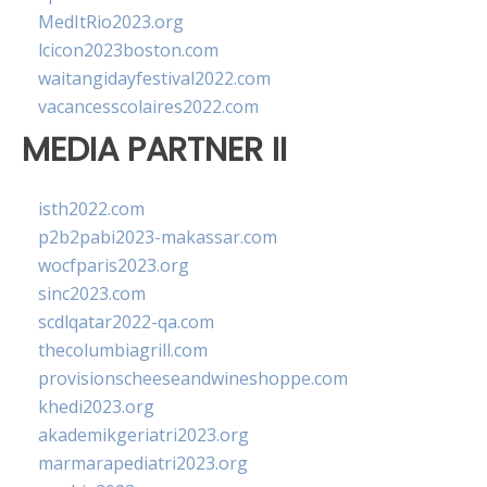
MedItRio2023.org
lcicon2023boston.com
waitangidayfestival2022.com
vacancesscolaires2022.com
MEDIA PARTNER II
isth2022.com
p2b2pabi2023-makassar.com
wocfparis2023.org
sinc2023.com
scdlqatar2022-qa.com
thecolumbiagrill.com
provisionscheeseandwineshoppe.com
khedi2023.org
akademikgeriatri2023.org
marmarapediatri2023.org