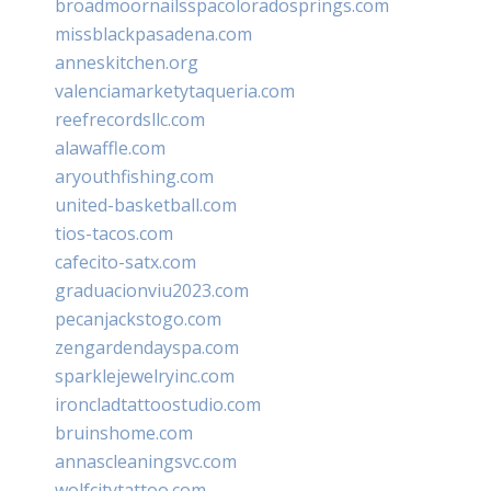
broadmoornailsspacoloradosprings.com
missblackpasadena.com
anneskitchen.org
valenciamarketytaqueria.com
reefrecordsllc.com
alawaffle.com
aryouthfishing.com
united-basketball.com
tios-tacos.com
cafecito-satx.com
graduacionviu2023.com
pecanjackstogo.com
zengardendayspa.com
sparklejewelryinc.com
ironcladtattoostudio.com
bruinshome.com
annascleaningsvc.com
wolfcitytattoo.com