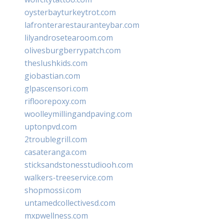
oysterbayturkeytrot.com
lafronterarestauranteybar.com
lilyandrosetearoom.com
olivesburgberrypatch.com
theslushkids.com
giobastian.com
glpascensori.com
rifloorepoxy.com
woolleymillingandpaving.com
uptonpvd.com
2troublegrill.com
casateranga.com
sticksandstonesstudiooh.com
walkers-treeservice.com
shopmossi.com
untamedcollectivesd.com
mxpwellness.com