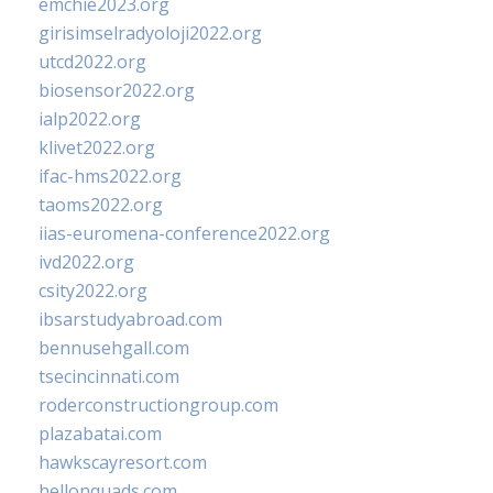
emchie2023.org
girisimselradyoloji2022.org
utcd2022.org
biosensor2022.org
ialp2022.org
klivet2022.org
ifac-hms2022.org
taoms2022.org
iias-euromena-conference2022.org
ivd2022.org
csity2022.org
ibsarstudyabroad.com
bennusehgall.com
tsecincinnati.com
roderconstructiongroup.com
plazabatai.com
hawkscayresort.com
hellonquads.com