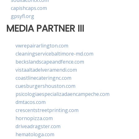
soultacohtx.com
capishcaps.com
gpsyfl.org
MEDIA PARTNER III
vwrepairarlington.com
cleaningservicebaltimore-md.com
beckslandscapeandfence.com
vistaaltadelveramendi.com
coastlinecateringnc.com
cuesburgershouston.com
psicologiaespecializadaencampeche.com
dmtacos.com
crescentstreetprinting.com
hornopizza.com
driveadragster.com
hematologa.com