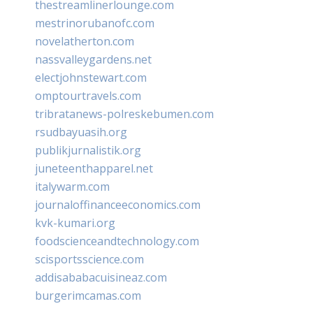
thestreamlinerlounge.com
mestrinorubanofc.com
novelatherton.com
nassvalleygardens.net
electjohnstewart.com
omptourtravels.com
tribratanews-polreskebumen.com
rsudbayuasih.org
publikjurnalistik.org
juneteenthapparel.net
italywarm.com
journaloffinanceeconomics.com
kvk-kumari.org
foodscienceandtechnology.com
scisportsscience.com
addisababacuisineaz.com
burgerimcamas.com