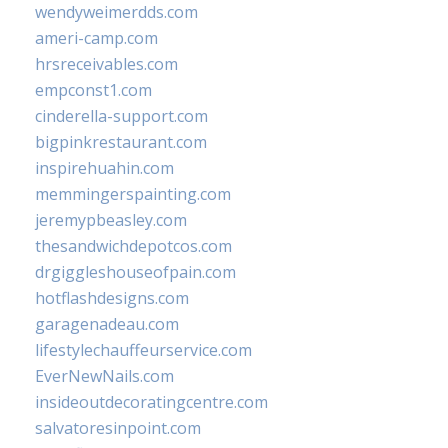
wendyweimerdds.com
ameri-camp.com
hrsreceivables.com
empconst1.com
cinderella-support.com
bigpinkrestaurant.com
inspirehuahin.com
memmingerspainting.com
jeremypbeasley.com
thesandwichdepotcos.com
drgiggleshouseofpain.com
hotflashdesigns.com
garagenadeau.com
lifestylechauffeurservice.com
EverNewNails.com
insideoutdecoratingcentre.com
salvatoresinpoint.com