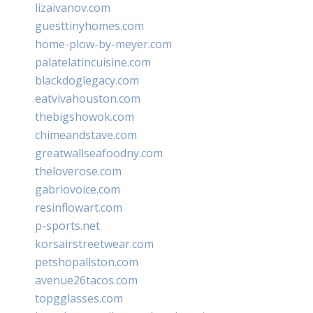
lizaivanov.com
guesttinyhomes.com
home-plow-by-meyer.com
palatelatincuisine.com
blackdoglegacy.com
eatvivahouston.com
thebigshowok.com
chimeandstave.com
greatwallseafoodny.com
theloverose.com
gabriovoice.com
resinflowart.com
p-sports.net
korsairstreetwear.com
petshopallston.com
avenue26tacos.com
topgglasses.com