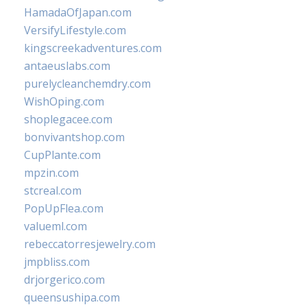
HamadaOfJapan.com
VersifyLifestyle.com
kingscreekadventures.com
antaeuslabs.com
purelycleanchemdry.com
WishOping.com
shoplegacee.com
bonvivantshop.com
CupPlante.com
mpzin.com
stcreal.com
PopUpFlea.com
valueml.com
rebeccatorresjewelry.com
jmpbliss.com
drjorgerico.com
queensushipa.com