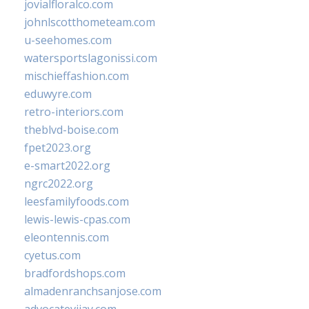
jovialfloralco.com
johnlscotthometeam.com
u-seehomes.com
watersportslagonissi.com
mischieffashion.com
eduwyre.com
retro-interiors.com
theblvd-boise.com
fpet2023.org
e-smart2022.org
ngrc2022.org
leesfamilyfoods.com
lewis-lewis-cpas.com
eleontennis.com
cyetus.com
bradfordshops.com
almadenranchsanjose.com