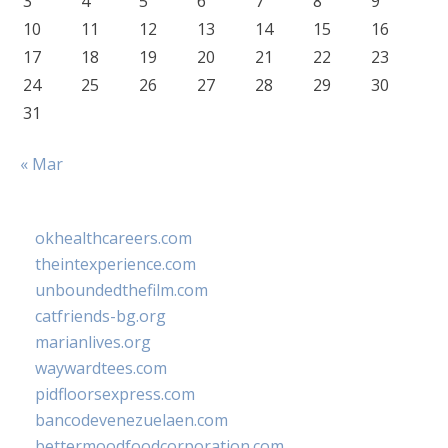
3
4
5
6
7
8
9
10
11
12
13
14
15
16
17
18
19
20
21
22
23
24
25
26
27
28
29
30
31
« Mar
okhealthcareers.com
theintexperience.com
unboundedthefilm.com
catfriends-bg.org
marianlives.org
waywardtees.com
pidfloorsexpress.com
bancodevenezuelaen.com
bettermoodfoodcorporation.com