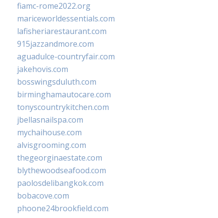
fiamc-rome2022.org
mariceworldessentials.com
lafisheriarestaurant.com
915jazzandmore.com
aguadulce-countryfair.com
jakehovis.com
bosswingsduluth.com
birminghamautocare.com
tonyscountrykitchen.com
jbellasnailspa.com
mychaihouse.com
alvisgrooming.com
thegeorginaestate.com
blythewoodseafood.com
paolosdelibangkok.com
bobacove.com
phoone24brookfield.com