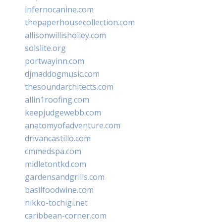
infernocanine.com
thepaperhousecollection.com
allisonwillisholley.com
solslite.org
portwayinn.com
djmaddogmusic.com
thesoundarchitects.com
allin1roofing.com
keepjudgewebb.com
anatomyofadventure.com
drivancastillo.com
cmmedspa.com
midletontkd.com
gardensandgrills.com
basilfoodwine.com
nikko-tochigi.net
caribbean-corner.com