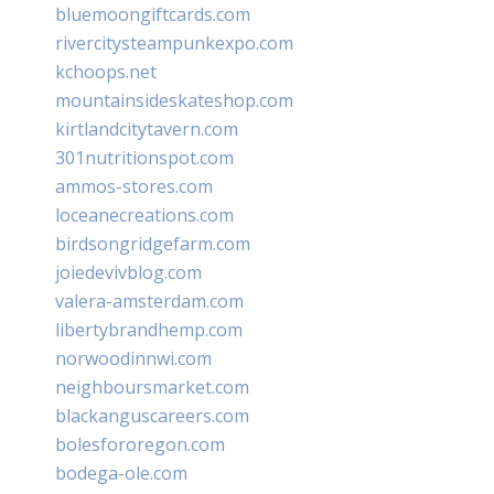
bluemoongiftcards.com
rivercitysteampunkexpo.com
kchoops.net
mountainsideskateshop.com
kirtlandcitytavern.com
301nutritionspot.com
ammos-stores.com
loceanecreations.com
birdsongridgefarm.com
joiedevivblog.com
valera-amsterdam.com
libertybrandhemp.com
norwoodinnwi.com
neighboursmarket.com
blackanguscareers.com
bolesfororegon.com
bodega-ole.com