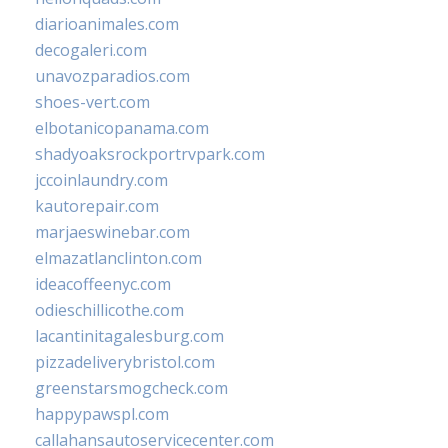
diarioanimales.com
decogaleri.com
unavozparadios.com
shoes-vert.com
elbotanicopanama.com
shadyoaksrockportrvpark.com
jccoinlaundry.com
kautorepair.com
marjaeswinebar.com
elmazatlanclinton.com
ideacoffeenyc.com
odieschillicothe.com
lacantinitagalesburg.com
pizzadeliverybristol.com
greenstarsmogcheck.com
happypawspl.com
callahansautoservicecenter.com