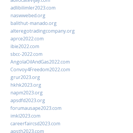
advocatevijay.com
adlibilimler2023.com
naswwebed.org
balithut-manado.org
alteregotradingcompany.org
aprce2022.com
ibie2022.com
sbcc-2022.com
AngolaOilAndGas2022.com
Convoy4Freedom2022.com
grur2023.org
hkhk2023.org
napm2023.org
apsdfd2023.org
forumausape2023.com
imkl2023.com
careerfaircsd2023.com
apsth2023.com