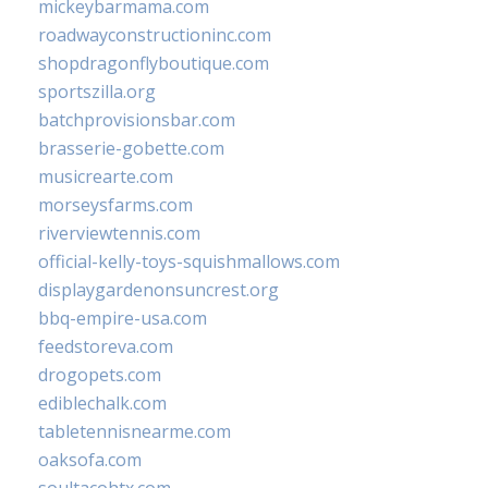
mickeybarmama.com
roadwayconstructioninc.com
shopdragonflyboutique.com
sportszilla.org
batchprovisionsbar.com
brasserie-gobette.com
musicrearte.com
morseysfarms.com
riverviewtennis.com
official-kelly-toys-squishmallows.com
displaygardenonsuncrest.org
bbq-empire-usa.com
feedstoreva.com
drogopets.com
ediblechalk.com
tabletennisnearme.com
oaksofa.com