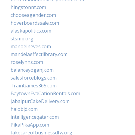
hingstonnt.com
chooseagender.com
hoverboardssale.com
alaskapolitics.com
stsmp.org
manoelneves.com
mandelaeffectlibrary.com
roselynns.com
balanceyoganj.com
salesforceblogs.com
TrainGames365.com
BaytownEvaCationRentals.com
JabalpurCakeDelivery.com
halobjd.com
intelligenceqatar.com
PikaPikaApp.com
takecareofbusinessdfw.org