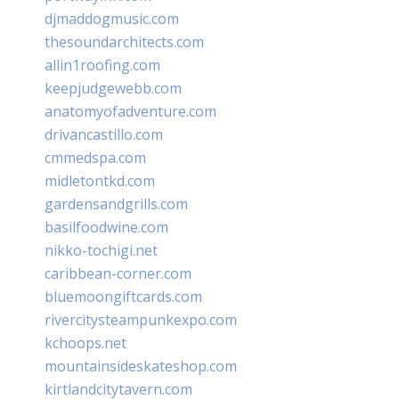
djmaddogmusic.com
thesoundarchitects.com
allin1roofing.com
keepjudgewebb.com
anatomyofadventure.com
drivancastillo.com
cmmedspa.com
midletontkd.com
gardensandgrills.com
basilfoodwine.com
nikko-tochigi.net
caribbean-corner.com
bluemoongiftcards.com
rivercitysteampunkexpo.com
kchoops.net
mountainsideskateshop.com
kirtlandcitytavern.com