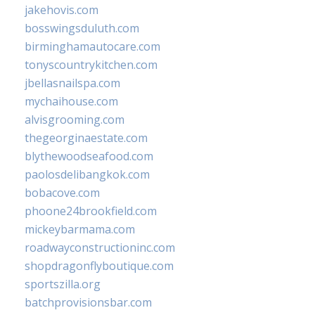
jakehovis.com
bosswingsduluth.com
birminghamautocare.com
tonyscountrykitchen.com
jbellasnailspa.com
mychaihouse.com
alvisgrooming.com
thegeorginaestate.com
blythewoodseafood.com
paolosdelibangkok.com
bobacove.com
phoone24brookfield.com
mickeybarmama.com
roadwayconstructioninc.com
shopdragonflyboutique.com
sportszilla.org
batchprovisionsbar.com