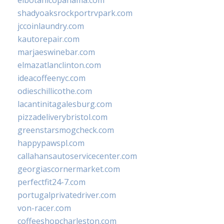
elbotanicopanama.com
shadyoaksrockportrvpark.com
jccoinlaundry.com
kautorepair.com
marjaeswinebar.com
elmazatlanclinton.com
ideacoffeenyc.com
odieschillicothe.com
lacantinitagalesburg.com
pizzadeliverybristol.com
greenstarsmogcheck.com
happypawspl.com
callahansautoservicecenter.com
georgiascornermarket.com
perfectfit24-7.com
portugalprivatedriver.com
von-racer.com
coffeeshopcharleston.com