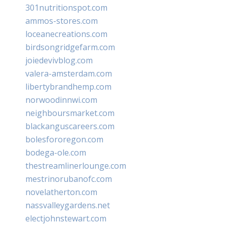
301nutritionspot.com
ammos-stores.com
loceanecreations.com
birdsongridgefarm.com
joiedevivblog.com
valera-amsterdam.com
libertybrandhemp.com
norwoodinnwi.com
neighboursmarket.com
blackanguscareers.com
bolesfororegon.com
bodega-ole.com
thestreamlinerlounge.com
mestrinorubanofc.com
novelatherton.com
nassvalleygardens.net
electjohnstewart.com