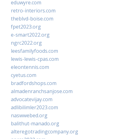
eduwyre.com
retro-interiors.com
theblvd-boise.com
fpet2023.org
e-smart2022.org
ngrc2022.org
leesfamilyfoods.com
lewis-lewis-cpas.com
eleontennis.com
cyetus.com
bradfordshops.com
almadenranchsanjose.com
advocatevijay.com
adlibilimler2023.com
naswwebed.org
balithut-manado.org
alteregotradingcompany.org