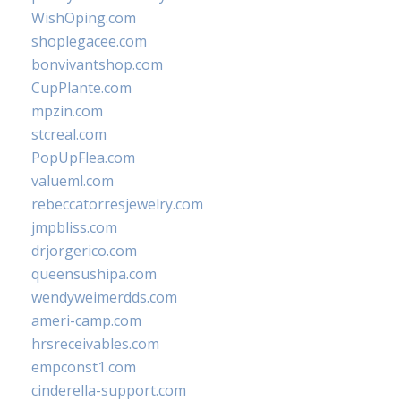
WishOping.com
shoplegacee.com
bonvivantshop.com
CupPlante.com
mpzin.com
stcreal.com
PopUpFlea.com
valueml.com
rebeccatorresjewelry.com
jmpbliss.com
drjorgerico.com
queensushipa.com
wendyweimerdds.com
ameri-camp.com
hrsreceivables.com
empconst1.com
cinderella-support.com