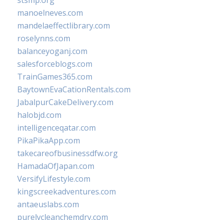
stsmp.org
manoelneves.com
mandelaeffectlibrary.com
roselynns.com
balanceyoganj.com
salesforceblogs.com
TrainGames365.com
BaytownEvaCationRentals.com
JabalpurCakeDelivery.com
halobjd.com
intelligenceqatar.com
PikaPikaApp.com
takecareofbusinessdfw.org
HamadaOfJapan.com
VersifyLifestyle.com
kingscreekadventures.com
antaeuslabs.com
purelycleanchemdry.com