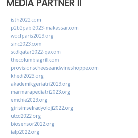
MEDIA PARTNER II
isth2022.com
p2b2pabi2023-makassar.com
wocfparis2023.org
sinc2023.com
scdlqatar2022-qa.com
thecolumbiagrill.com
provisionscheeseandwineshoppe.com
khedi2023.org
akademikgeriatri2023.org
marmarapediatri2023.org
emchie2023.org
girisimselradyoloji2022.org
utcd2022.org
biosensor2022.org
ialp2022.org