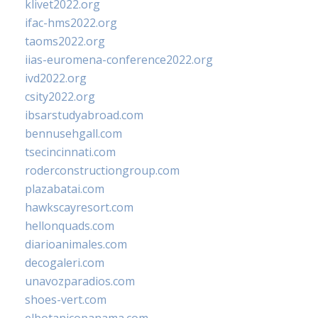
klivet2022.org
ifac-hms2022.org
taoms2022.org
iias-euromena-conference2022.org
ivd2022.org
csity2022.org
ibsarstudyabroad.com
bennusehgall.com
tsecincinnati.com
roderconstructiongroup.com
plazabatai.com
hawkscayresort.com
hellonquads.com
diarioanimales.com
decogaleri.com
unavozparadios.com
shoes-vert.com