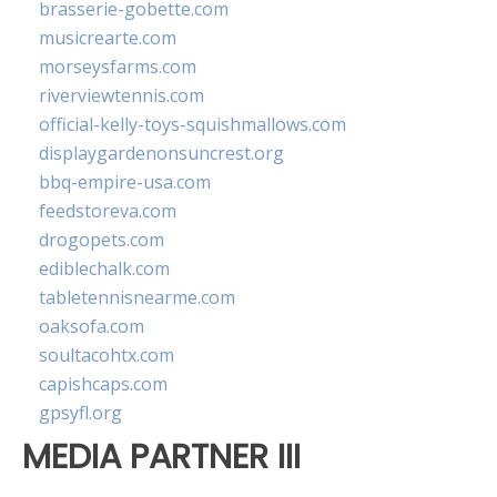
brasserie-gobette.com
musicrearte.com
morseysfarms.com
riverviewtennis.com
official-kelly-toys-squishmallows.com
displaygardenonsuncrest.org
bbq-empire-usa.com
feedstoreva.com
drogopets.com
ediblechalk.com
tabletennisnearme.com
oaksofa.com
soultacohtx.com
capishcaps.com
gpsyfl.org
MEDIA PARTNER III