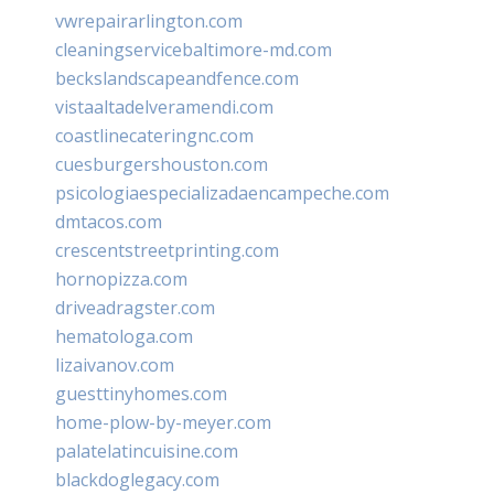
vwrepairarlington.com
cleaningservicebaltimore-md.com
beckslandscapeandfence.com
vistaaltadelveramendi.com
coastlinecateringnc.com
cuesburgershouston.com
psicologiaespecializadaencampeche.com
dmtacos.com
crescentstreetprinting.com
hornopizza.com
driveadragster.com
hematologa.com
lizaivanov.com
guesttinyhomes.com
home-plow-by-meyer.com
palatelatincuisine.com
blackdoglegacy.com