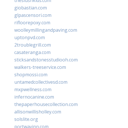
theslushkids.com
giobastian.com
glpascensori.com
rifloorepoxy.com
woolleymillingandpaving.com
uptonpvd.com
2troublegrill.com
casateranga.com
sticksandstonesstudiooh.com
walkers-treeservice.com
shopmossi.com
untamedcollectivesd.com
mxpwellness.com
infernocanine.com
thepaperhousecollection.com
allisonwillisholley.com
solslite.org
portwayinn.com