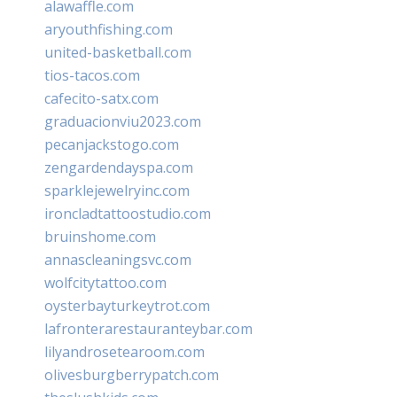
alawaffle.com
aryouthfishing.com
united-basketball.com
tios-tacos.com
cafecito-satx.com
graduacionviu2023.com
pecanjackstogo.com
zengardendayspa.com
sparklejewelryinc.com
ironcladtattoostudio.com
bruinshome.com
annascleaningsvc.com
wolfcitytattoo.com
oysterbayturkeytrot.com
lafronterarestauranteybar.com
lilyandrosetearoom.com
olivesburgberrypatch.com