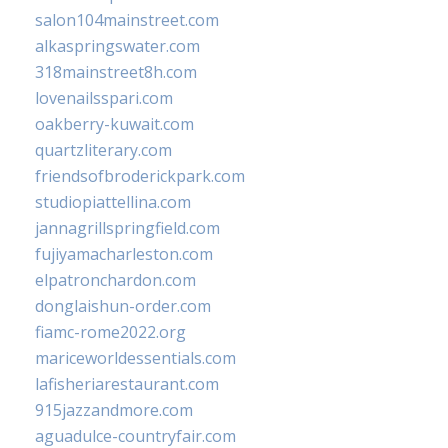
salon104mainstreet.com
alkaspringswater.com
318mainstreet8h.com
lovenailsspari.com
oakberry-kuwait.com
quartzliterary.com
friendsofbroderickpark.com
studiopiattellina.com
jannagrillspringfield.com
fujiyamacharleston.com
elpatronchardon.com
donglaishun-order.com
fiamc-rome2022.org
mariceworldessentials.com
lafisheriarestaurant.com
915jazzandmore.com
aguadulce-countryfair.com