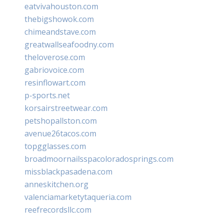
eatvivahouston.com
thebigshowok.com
chimeandstave.com
greatwallseafoodny.com
theloverose.com
gabriovoice.com
resinflowart.com
p-sports.net
korsairstreetwear.com
petshopallston.com
avenue26tacos.com
topgglasses.com
broadmoornailsspacoloradosprings.com
missblackpasadena.com
anneskitchen.org
valenciamarketytaqueria.com
reefrecordsllc.com