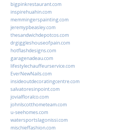
bigpinkrestaurant.com
inspirehuahin.com
memmingerspainting.com
jeremypbeasley.com
thesandwichdepotcos.com
drgiggleshouseofpain.com
hotflashdesigns.com
garagenadeau.com
lifestylechauffeurservice.com
EverNewNails.com
insideoutdecoratingcentre.com
salvatoresinpoint.com
jovialfloralco.com
johnlscotthometeam.com
u-seehomes.com
watersportslagonissi.com
mischieffashion.com