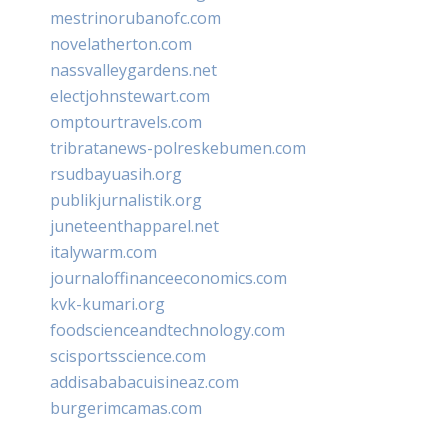
mestrinorubanofc.com
novelatherton.com
nassvalleygardens.net
electjohnstewart.com
omptourtravels.com
tribratanews-polreskebumen.com
rsudbayuasih.org
publikjurnalistik.org
juneteenthapparel.net
italywarm.com
journaloffinanceeconomics.com
kvk-kumari.org
foodscienceandtechnology.com
scisportsscience.com
addisababacuisineaz.com
burgerimcamas.com