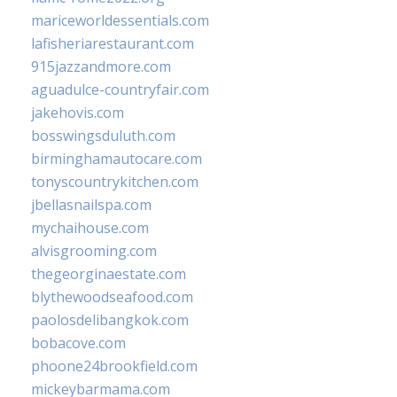
mariceworldessentials.com
lafisheriarestaurant.com
915jazzandmore.com
aguadulce-countryfair.com
jakehovis.com
bosswingsduluth.com
birminghamautocare.com
tonyscountrykitchen.com
jbellasnailspa.com
mychaihouse.com
alvisgrooming.com
thegeorginaestate.com
blythewoodseafood.com
paolosdelibangkok.com
bobacove.com
phoone24brookfield.com
mickeybarmama.com