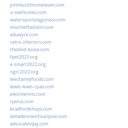
johnlscotthometeam.com
u-seehomes.com
watersportslagonissi.com
mischieffashion.com
eduwyre.com
retro-interiors.com
theblvd-boise.com
fpet2023.org
e-smart2022.org
ngrc2022.org
leesfamilyfoods.com
lewis-lewis-cpas.com
eleontennis.com
cyetus.com
bradfordshops.com
almadenranchsanjose.com
advocatevijay.com