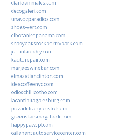
diarioanimales.com
decogaleri.com
unavozparadios.com
shoes-vert.com
elbotanicopanama.com
shadyoaksrockportrvpark.com
jccoinlaundry.com
kautorepair.com
marjaeswinebar.com
elmazatlanclinton.com
ideacoffeenyc.com
odieschillicothe.com
lacantinitagalesburg.com
pizzadeliverybristol.com
greenstarsmogcheck.com
happypawspl.com
callahansautoservicecenter.com