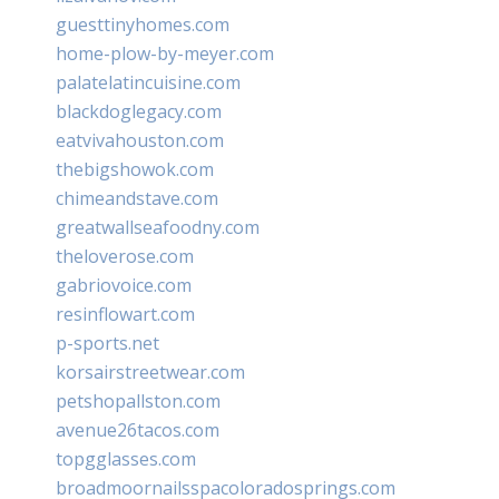
guesttinyhomes.com
home-plow-by-meyer.com
palatelatincuisine.com
blackdoglegacy.com
eatvivahouston.com
thebigshowok.com
chimeandstave.com
greatwallseafoodny.com
theloverose.com
gabriovoice.com
resinflowart.com
p-sports.net
korsairstreetwear.com
petshopallston.com
avenue26tacos.com
topgglasses.com
broadmoornailsspacoloradosprings.com