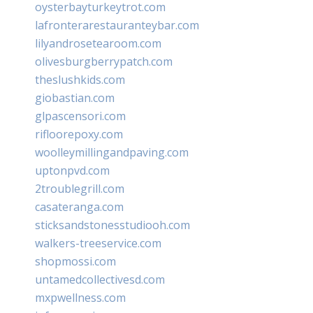
oysterbayturkeytrot.com
lafronterarestauranteybar.com
lilyandrosetearoom.com
olivesburgberrypatch.com
theslushkids.com
giobastian.com
glpascensori.com
rifloorepoxy.com
woolleymillingandpaving.com
uptonpvd.com
2troublegrill.com
casateranga.com
sticksandstonesstudiooh.com
walkers-treeservice.com
shopmossi.com
untamedcollectivesd.com
mxpwellness.com