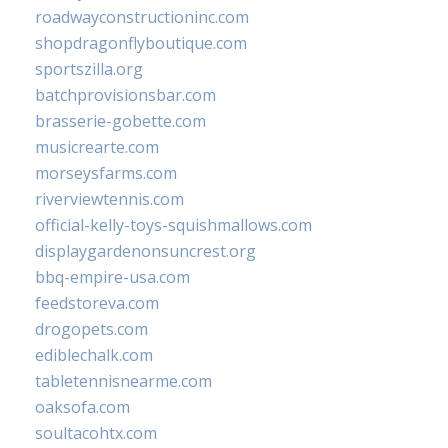
roadwayconstructioninc.com
shopdragonflyboutique.com
sportszilla.org
batchprovisionsbar.com
brasserie-gobette.com
musicrearte.com
morseysfarms.com
riverviewtennis.com
official-kelly-toys-squishmallows.com
displaygardenonsuncrest.org
bbq-empire-usa.com
feedstoreva.com
drogopets.com
ediblechalk.com
tabletennisnearme.com
oaksofa.com
soultacohtx.com