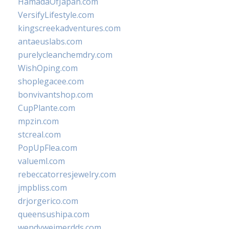
HamadaOfJapan.com
VersifyLifestyle.com
kingscreekadventures.com
antaeuslabs.com
purelycleanchemdry.com
WishOping.com
shoplegacee.com
bonvivantshop.com
CupPlante.com
mpzin.com
stcreal.com
PopUpFlea.com
valueml.com
rebeccatorresjewelry.com
jmpbliss.com
drjorgerico.com
queensushipa.com
wendyweimerdds.com