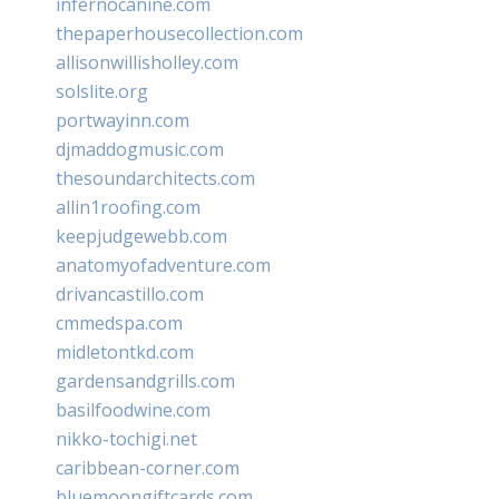
infernocanine.com
thepaperhousecollection.com
allisonwillisholley.com
solslite.org
portwayinn.com
djmaddogmusic.com
thesoundarchitects.com
allin1roofing.com
keepjudgewebb.com
anatomyofadventure.com
drivancastillo.com
cmmedspa.com
midletontkd.com
gardensandgrills.com
basilfoodwine.com
nikko-tochigi.net
caribbean-corner.com
bluemoongiftcards.com