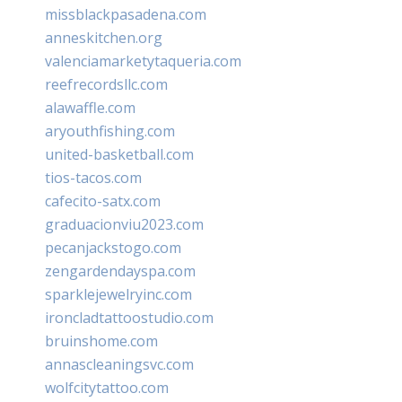
missblackpasadena.com
anneskitchen.org
valenciamarketytaqueria.com
reefrecordsllc.com
alawaffle.com
aryouthfishing.com
united-basketball.com
tios-tacos.com
cafecito-satx.com
graduacionviu2023.com
pecanjackstogo.com
zengardendayspa.com
sparklejewelryinc.com
ironcladtattoostudio.com
bruinshome.com
annascleaningsvc.com
wolfcitytattoo.com