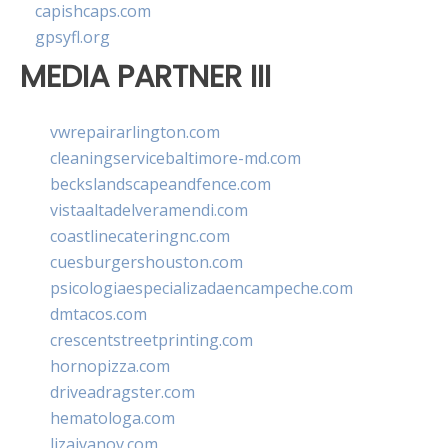
capishcaps.com
gpsyfl.org
MEDIA PARTNER III
vwrepairarlington.com
cleaningservicebaltimore-md.com
beckslandscapeandfence.com
vistaaltadelveramendi.com
coastlinecateringnc.com
cuesburgershouston.com
psicologiaespecializadaencampeche.com
dmtacos.com
crescentstreetprinting.com
hornopizza.com
driveadragster.com
hematologa.com
lizaivanov.com