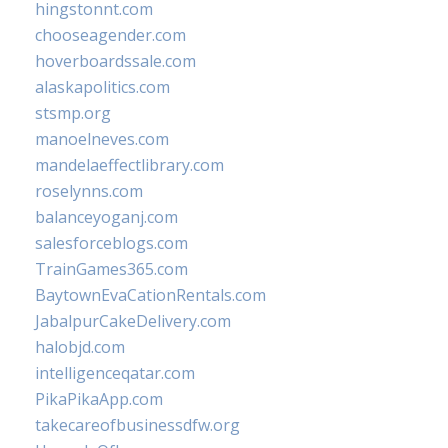
hingstonnt.com
chooseagender.com
hoverboardssale.com
alaskapolitics.com
stsmp.org
manoelneves.com
mandelaeffectlibrary.com
roselynns.com
balanceyoganj.com
salesforceblogs.com
TrainGames365.com
BaytownEvaCationRentals.com
JabalpurCakeDelivery.com
halobjd.com
intelligenceqatar.com
PikaPikaApp.com
takecareofbusinessdfw.org