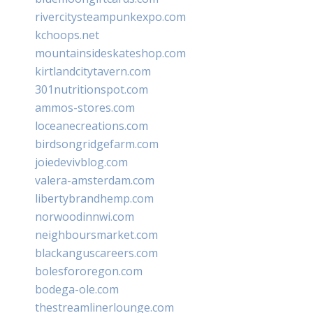
rivercitysteampunkexpo.com
kchoops.net
mountainsideskateshop.com
kirtlandcitytavern.com
301nutritionspot.com
ammos-stores.com
loceanecreations.com
birdsongridgefarm.com
joiedevivblog.com
valera-amsterdam.com
libertybrandhemp.com
norwoodinnwi.com
neighboursmarket.com
blackanguscareers.com
bolesfororegon.com
bodega-ole.com
thestreamlinerlounge.com