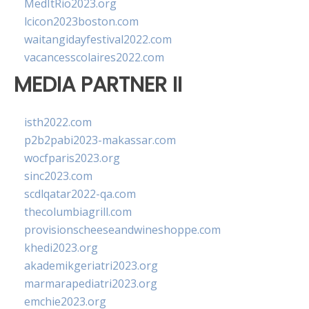
MedItRio2023.org
lcicon2023boston.com
waitangidayfestival2022.com
vacancesscolaires2022.com
MEDIA PARTNER II
isth2022.com
p2b2pabi2023-makassar.com
wocfparis2023.org
sinc2023.com
scdlqatar2022-qa.com
thecolumbiagrill.com
provisionscheeseandwineshoppe.com
khedi2023.org
akademikgeriatri2023.org
marmarapediatri2023.org
emchie2023.org