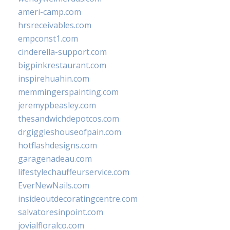
ameri-camp.com
hrsreceivables.com
empconst1.com
cinderella-support.com
bigpinkrestaurant.com
inspirehuahin.com
memmingerspainting.com
jeremypbeasley.com
thesandwichdepotcos.com
drgiggleshouseofpain.com
hotflashdesigns.com
garagenadeau.com
lifestylechauffeurservice.com
EverNewNails.com
insideoutdecoratingcentre.com
salvatoresinpoint.com
jovialfloralco.com