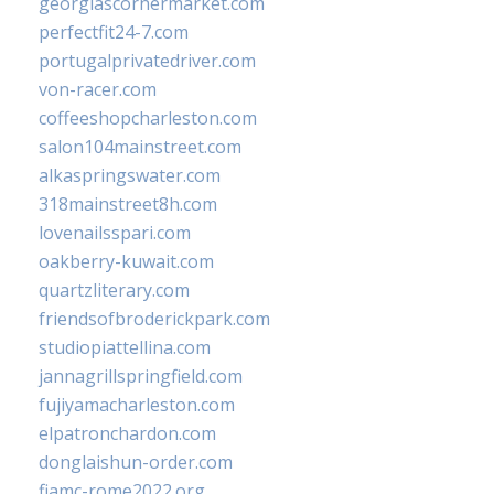
georgiascornermarket.com
perfectfit24-7.com
portugalprivatedriver.com
von-racer.com
coffeeshopcharleston.com
salon104mainstreet.com
alkaspringswater.com
318mainstreet8h.com
lovenailsspari.com
oakberry-kuwait.com
quartzliterary.com
friendsofbroderickpark.com
studiopiattellina.com
jannagrillspringfield.com
fujiyamacharleston.com
elpatronchardon.com
donglaishun-order.com
fiamc-rome2022.org