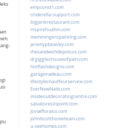
leks
empconst1.com
cinderella-support.com
bigpinkrestaurant.com
inspirehuahin.com
aan
memmingerspainting.com
meh.
jeremypbeasley.com
uang-
thesandwichdepotcos.com
drgiggleshouseofpain.com
hotflashdesigns.com
garagenadeau.com
ogi
lifestylechauffeurservice.com
usi
EverNewNails.com
insideoutdecoratingcentre.com
salvatoresinpoint.com
jovialfloralco.com
johnlscotthometeam.com
mpu
u-seehomes.com