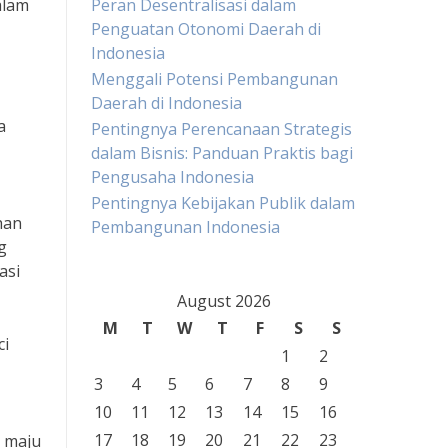
alam
Peran Desentralisasi dalam
Penguatan Otonomi Daerah di
Indonesia
Menggali Potensi Pembangunan
Daerah di Indonesia
a
Pentingnya Perencanaan Strategis
dalam Bisnis: Panduan Praktis bagi
Pengusaha Indonesia
Pentingnya Kebijakan Publik dalam
han
Pembangunan Indonesia
g
asi
August 2026
M
T
W
T
F
S
S
ci
1
2
3
4
5
6
7
8
9
10
11
12
13
14
15
16
17
18
19
20
21
22
23
g maju