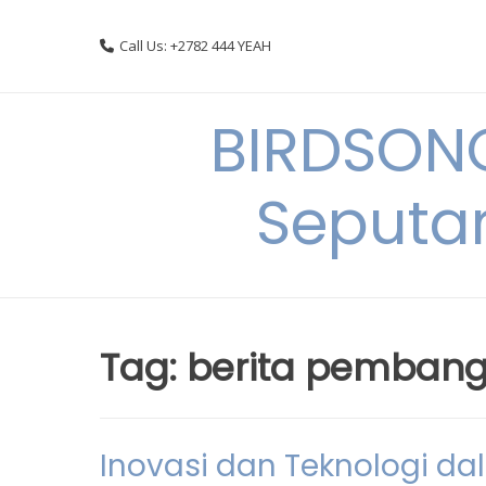
Skip
to
Call Us: +2782 444 YEAH
content
BIRDSON
Seputa
Tag:
berita pemban
Inovasi dan Teknologi 