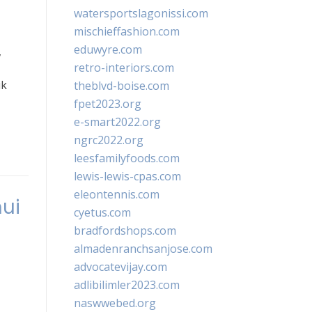
watersportslagonissi.com
mischieffashion.com
eduwyre.com
,
retro-interiors.com
uk
theblvd-boise.com
fpet2023.org
e-smart2022.org
ngrc2022.org
leesfamilyfoods.com
lewis-lewis-cpas.com
eleontennis.com
ui
cyetus.com
bradfordshops.com
almadenranchsanjose.com
advocatevijay.com
adlibilimler2023.com
naswwebed.org