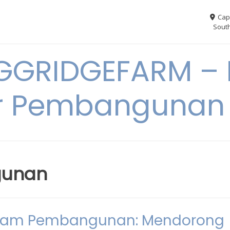
Cap
South
GGRIDGEFARM – I
r Pembangunan
gunan
dalam Pembangunan: Mendorong