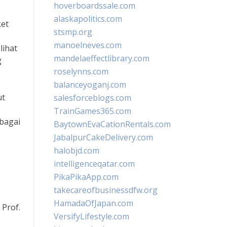
hoverboardssale.com
alaskapolitics.com
ket
stsmp.org
manoelneves.com
lihat
mandelaeffectlibrary.com
g
roselynns.com
balanceyoganj.com
ut
salesforceblogs.com
TrainGames365.com
bagai
BaytownEvaCationRentals.com
JabalpurCakeDelivery.com
halobjd.com
intelligenceqatar.com
.
PikaPikaApp.com
takecareofbusinessdfw.org
HamadaOfJapan.com
Prof.
VersifyLifestyle.com