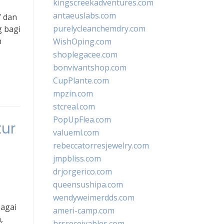
kingscreekadventures.com
antaeuslabs.com
f dan
purelycleanchemdry.com
g bagi
n
WishOping.com
shoplegacee.com
bonvivantshop.com
CupPlante.com
mpzin.com
stcreal.com
PopUpFlea.com
ur
valueml.com
rebeccatorresjewelry.com
jmpbliss.com
drjorgerico.com
queensushipa.com
wendyweimerdds.com
bagai
ameri-camp.com
,
hrsreceivables.com