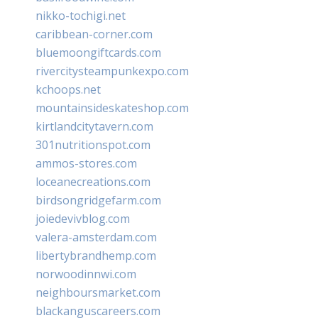
nikko-tochigi.net
caribbean-corner.com
bluemoongiftcards.com
rivercitysteampunkexpo.com
kchoops.net
mountainsideskateshop.com
kirtlandcitytavern.com
301nutritionspot.com
ammos-stores.com
loceanecreations.com
birdsongridgefarm.com
joiedevivblog.com
valera-amsterdam.com
libertybrandhemp.com
norwoodinnwi.com
neighboursmarket.com
blackanguscareers.com