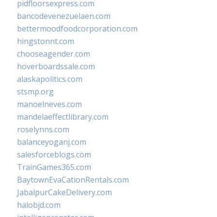
pidfloorsexpress.com
bancodevenezuelaen.com
bettermoodfoodcorporation.com
hingstonnt.com
chooseagender.com
hoverboardssale.com
alaskapolitics.com
stsmp.org
manoelneves.com
mandelaeffectlibrary.com
roselynns.com
balanceyoganj.com
salesforceblogs.com
TrainGames365.com
BaytownEvaCationRentals.com
JabalpurCakeDelivery.com
halobjd.com