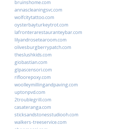
bruinshome.com
annascleaningsvc.com
wolfcitytattoo.com
oysterbayturkeytrot.com
lafronterarestauranteybar.com
lilyandrosetearoom.com
olivesburgberrypatch.com
theslushkids.com
giobastian.com
glpascensori.com
rifloorepoxy.com
woolleymillingandpaving.com
uptonpvd.com
2troublegrill.com
casateranga.com
sticksandstonesstudiooh.com
walkers-treeservice.com