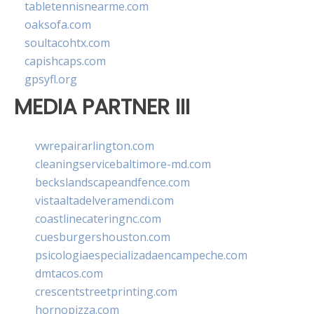
tabletennisnearme.com
oaksofa.com
soultacohtx.com
capishcaps.com
gpsyfl.org
MEDIA PARTNER III
vwrepairarlington.com
cleaningservicebaltimore-md.com
beckslandscapeandfence.com
vistaaltadelveramendi.com
coastlinecateringnc.com
cuesburgershouston.com
psicologiaespecializadaencampeche.com
dmtacos.com
crescentstreetprinting.com
hornopizza.com