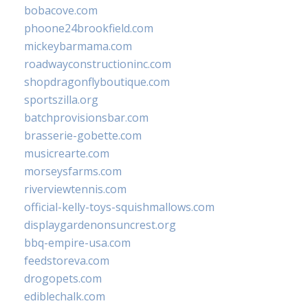
bobacove.com
phoone24brookfield.com
mickeybarmama.com
roadwayconstructioninc.com
shopdragonflyboutique.com
sportszilla.org
batchprovisionsbar.com
brasserie-gobette.com
musicrearte.com
morseysfarms.com
riverviewtennis.com
official-kelly-toys-squishmallows.com
displaygardenonsuncrest.org
bbq-empire-usa.com
feedstoreva.com
drogopets.com
ediblechalk.com