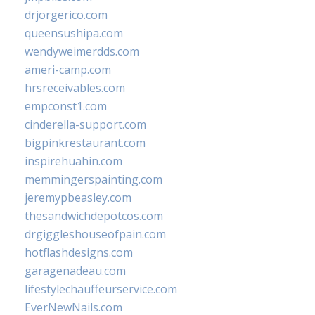
drjorgerico.com
queensushipa.com
wendyweimerdds.com
ameri-camp.com
hrsreceivables.com
empconst1.com
cinderella-support.com
bigpinkrestaurant.com
inspirehuahin.com
memmingerspainting.com
jeremypbeasley.com
thesandwichdepotcos.com
drgiggleshouseofpain.com
hotflashdesigns.com
garagenadeau.com
lifestylechauffeurservice.com
EverNewNails.com