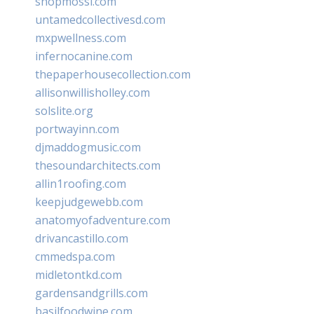
shopmossi.com
untamedcollectivesd.com
mxpwellness.com
infernocanine.com
thepaperhousecollection.com
allisonwillisholley.com
solslite.org
portwayinn.com
djmaddogmusic.com
thesoundarchitects.com
allin1roofing.com
keepjudgewebb.com
anatomyofadventure.com
drivancastillo.com
cmmedspa.com
midletontkd.com
gardensandgrills.com
basilfoodwine.com