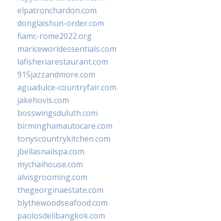
elpatronchardon.com
donglaishun-order.com
fiamc-rome2022.org
mariceworldessentials.com
lafisheriarestaurant.com
915jazzandmore.com
aguadulce-countryfair.com
jakehovis.com
bosswingsduluth.com
birminghamautocare.com
tonyscountrykitchen.com
jbellasnailspa.com
mychaihouse.com
alvisgrooming.com
thegeorginaestate.com
blythewoodseafood.com
paolosdelibangkok.com