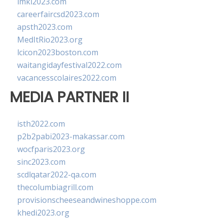
imkl2023.com
careerfaircsd2023.com
apsth2023.com
MedItRio2023.org
lcicon2023boston.com
waitangidayfestival2022.com
vacancesscolaires2022.com
MEDIA PARTNER II
isth2022.com
p2b2pabi2023-makassar.com
wocfparis2023.org
sinc2023.com
scdlqatar2022-qa.com
thecolumbiagrill.com
provisionscheeseandwineshoppe.com
khedi2023.org