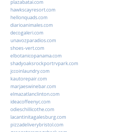
plazabatai.com
hawkscayresort.com
hellonquads.com
diarioanimales.com
decogaleri.com
unavozparadios.com
shoes-vert.com
elbotanicopanama.com
shadyoaksrockportrvpark.com
jccoinlaundry.com
kautorepair.com
marjaeswinebar.com
elmazatlanclinton.com
ideacoffeenyc.com
odieschillicothe.com
lacantinitagalesburg.com
pizzadeliverybristol.com