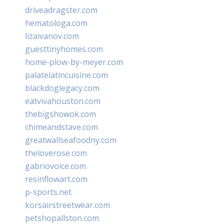
driveadragster.com
hematologa.com
lizaivanov.com
guesttinyhomes.com
home-plow-by-meyer.com
palatelatincuisine.com
blackdoglegacy.com
eatvivahouston.com
thebigshowok.com
chimeandstave.com
greatwallseafoodny.com
theloverose.com
gabriovoice.com
resinflowart.com
p-sports.net
korsairstreetwear.com
petshopallston.com