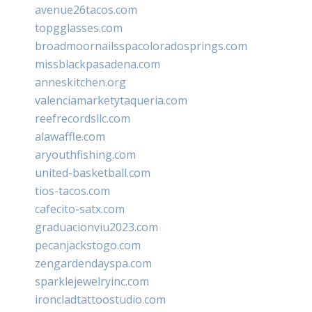
avenue26tacos.com
topgglasses.com
broadmoornailsspacoloradosprings.com
missblackpasadena.com
anneskitchen.org
valenciamarketytaqueria.com
reefrecordsllc.com
alawaffle.com
aryouthfishing.com
united-basketball.com
tios-tacos.com
cafecito-satx.com
graduacionviu2023.com
pecanjackstogo.com
zengardendayspa.com
sparklejewelryinc.com
ironcladtattoostudio.com