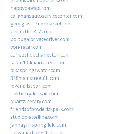
greenstarsmogcheck.com
happypawspl.com
callahansautoservicecenter.com
georgiascornermarket.com
perfectfit24-7.com
portugalprivatedriver.com
von-racer.com
coffeeshopcharleston.com
salon104mainstreet.com
alkaspringswater.com
318mainstreet8h.com
lovenailsspari.com
oakberry-kuwait.com
quartzliterary.com
friendsofbroderickpark.com
studiopiattellina.com
jannagrillspringfield.com
fujiyamacharleston.com