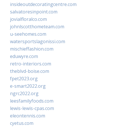
insideoutdecoratingcentre.com
salvatoresinpoint.com
jovialfloralco.com
johnlscotthometeam.com
u-seehomes.com
watersportslagonissi.com
mischieffashion.com
eduwyre.com
retro-interiors.com
theblvd-boise.com
fpet2023.org
e-smart2022.org
ngrc2022.org
leesfamilyfoods.com
lewis-lewis-cpas.com
eleontennis.com
cyetus.com