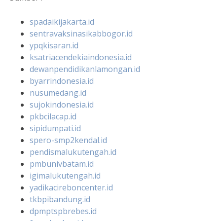
spadaikijakarta.id
sentravaksinasikabbogor.id
ypqkisaran.id
ksatriacendekiaindonesia.id
dewanpendidikanlamongan.id
byarrindonesia.id
nusumedang.id
sujokindonesia.id
pkbcilacap.id
sipidumpati.id
spero-smp2kendal.id
pendismalukutengah.id
pmbunivbatam.id
igimalukutengah.id
yadikacireboncenter.id
tkbpibandung.id
dpmptspbrebes.id