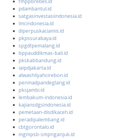
fmppbrebes.id
pdambantul.id
satgasinvestasiindonesia.id
lmcindonesia.id
diperpuskaciamis.id
pkpssurabaya.id
spgdtpemalang.id
bppauddikmas-bali.id
pkskabbandung.id
iaipdjakarta.id
alwashliyahcirebon.id
penmadpandeglang.id
pksjambi.id
lembakum-indonesia.id
kajiansdgsindonesia.id
pemetaan-disdikaceh.id
peradipalembang.id
cbtgorontalo.id
mgmpsb-smpnganjuk.id