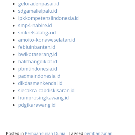
geloradenpasar.id
sdgamalielpalu.id
lpkkompetensiindonesia.id
smp4-nabire.id
smkn3salatiga.id
amoito-konaweselatan.id
febiuinbanten.id
bwikotaserang.id
balitbangdiklat.id
pbmtindonesia.id
padmaindonesia.id
dikdasmenkendal.id
siecakra-cabdiskisaran.id
humprosingkawang.id
pdgikarawang.id
Posted in
Pembangunan Dunia
Tagged
pembangunan