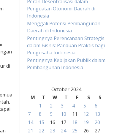
Peran Desentralisasi dalam
am
Penguatan Otonomi Daerah di
Indonesia
Menggali Potensi Pembangunan
Daerah di Indonesia
Pentingnya Perencanaan Strategis
i
dalam Bisnis: Panduan Praktis bagi
jangan
Pengusaha Indonesia
Pentingnya Kebijakan Publik dalam
ur di
Pembangunan Indonesia
October 2024
 semua
M
T
W
T
F
S
S
ntah,
1
2
3
4
5
6
capai
7
8
9
10
11
12
13
14
15
16
17
18
19
20
aan
21
22
23
24
25
26
27