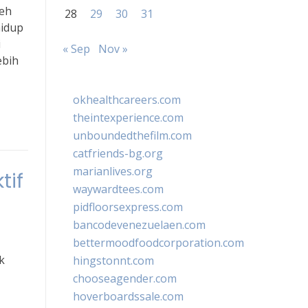
leh
28
29
30
31
hidup
i
« Sep
Nov »
ebih
okhealthcareers.com
theintexperience.com
unboundedthefilm.com
catfriends-bg.org
marianlives.org
tif
waywardtees.com
pidfloorsexpress.com
bancodevenezuelaen.com
bettermoodfoodcorporation.com
k
hingstonnt.com
chooseagender.com
hoverboardssale.com