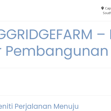
Cap
South
GGRIDGEFARM – I
r Pembangunan
iti Perjalanan Menuju