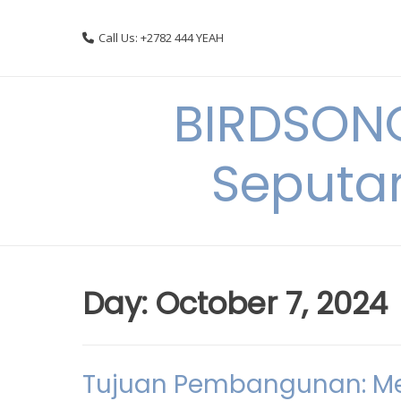
Skip
to
Call Us: +2782 444 YEAH
content
BIRDSON
Seputa
Day:
October 7, 2024
Tujuan Pembangunan: Men