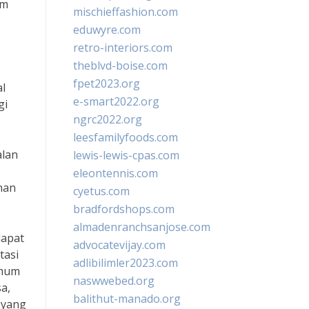
am
mischieffashion.com
eduwyre.com
retro-interiors.com
theblvd-boise.com
fpet2023.org
al
e-smart2022.org
gi
ngrc2022.org
leesfamilyfoods.com
alan
lewis-lewis-cpas.com
eleontennis.com
nan
cyetus.com
bradfordshops.com
almadenranchsanjose.com
dapat
advocatevijay.com
tasi
adlibilimler2023.com
Umum
naswwebed.org
a,
balithut-manado.org
 yang