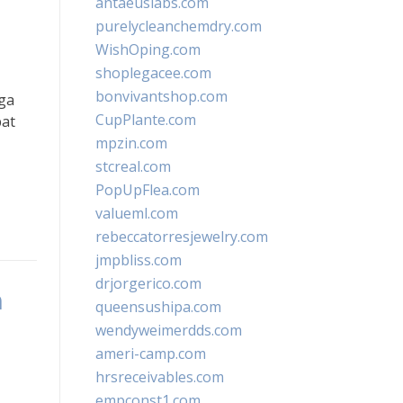
antaeuslabs.com
purelycleanchemdry.com
WishOping.com
shoplegacee.com
bonvivantshop.com
ga
CupPlante.com
pat
mpzin.com
stcreal.com
PopUpFlea.com
valueml.com
rebeccatorresjewelry.com
jmpbliss.com
drjorgerico.com
n
queensushipa.com
wendyweimerdds.com
ameri-camp.com
hrsreceivables.com
empconst1.com