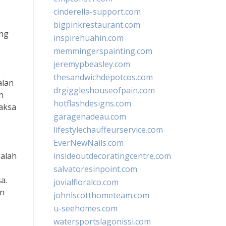
cinderella-support.com
bigpinkrestaurant.com
ang
inspirehuahin.com
memmingerspainting.com
jeremypbeasley.com
thesandwichdepotcos.com
alan
drgiggleshouseofpain.com
h
hotflashdesigns.com
aksa
garagenadeau.com
lifestylechauffeurservice.com
EverNewNails.com
Salah
insideoutdecoratingcentre.com
salvatoresinpoint.com
a.
jovialfloralco.com
an
johnlscotthometeam.com
u-seehomes.com
watersportslagonissi.com