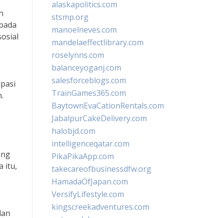
alaskapolitics.com
n
stsmp.org
 pada
manoelneves.com
osial
mandelaeffectlibrary.com
roselynns.com
balanceyoganj.com
salesforceblogs.com
pasi
TrainGames365.com
.
BaytownEvaCationRentals.com
JabalpurCakeDelivery.com
halobjd.com
intelligenceqatar.com
ang
PikaPikaApp.com
 itu,
takecareofbusinessdfw.org
HamadaOfJapan.com
VersifyLifestyle.com
kingscreekadventures.com
dan