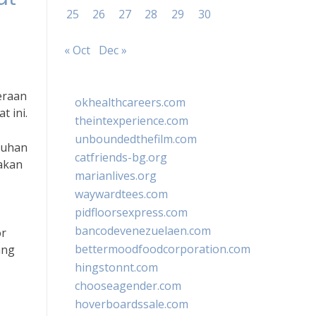
25
26
27
28
29
30
« Oct
Dec »
eraan
okhealthcareers.com
t ini.
theintexperience.com
unboundedthefilm.com
buhan
catfriends-bg.org
akan
marianlives.org
waywardtees.com
pidfloorsexpress.com
bancodevenezuelaen.com
or
bettermoodfoodcorporation.com
ang
hingstonnt.com
chooseagender.com
hoverboardssale.com