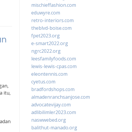
mischieffashion.com
eduwyre.com
retro-interiors.com
theblvd-boise.com
fpet2023.org
an
e-smart2022.org
ngrc2022.org
leesfamilyfoods.com
lewis-lewis-cpas.com
eleontennis.com
cyetus.com
gan,
bradfordshops.com
 itu,
almadenranchsanjose.com
advocatevijay.com
adlibilimler2023.com
naswwebed.org
Badan
balithut-manado.org