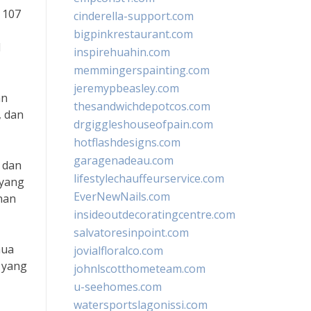
 107
cinderella-support.com
bigpinkrestaurant.com
M
inspirehuahin.com
memmingerspainting.com
jeremypbeasley.com
an
thesandwichdepotcos.com
, dan
drgiggleshouseofpain.com
hotflashdesigns.com
garagenadeau.com
 dan
lifestylechauffeurservice.com
 yang
EverNewNails.com
nan
insideoutdecoratingcentre.com
salvatoresinpoint.com
mua
jovialfloralco.com
 yang
johnlscotthometeam.com
u-seehomes.com
watersportslagonissi.com