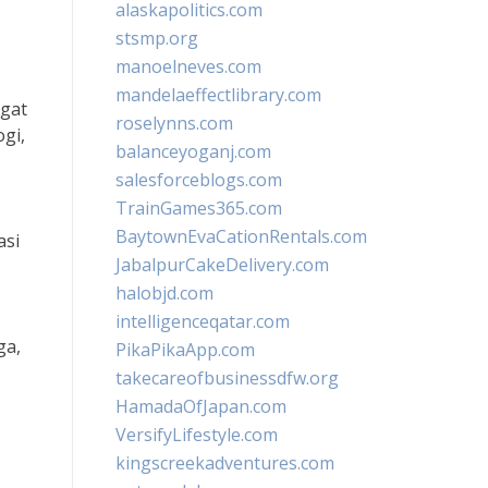
alaskapolitics.com
stsmp.org
manoelneves.com
mandelaeffectlibrary.com
gat
roselynns.com
gi,
balanceyoganj.com
salesforceblogs.com
TrainGames365.com
BaytownEvaCationRentals.com
asi
JabalpurCakeDelivery.com
halobjd.com
intelligenceqatar.com
ga,
PikaPikaApp.com
takecareofbusinessdfw.org
HamadaOfJapan.com
VersifyLifestyle.com
kingscreekadventures.com