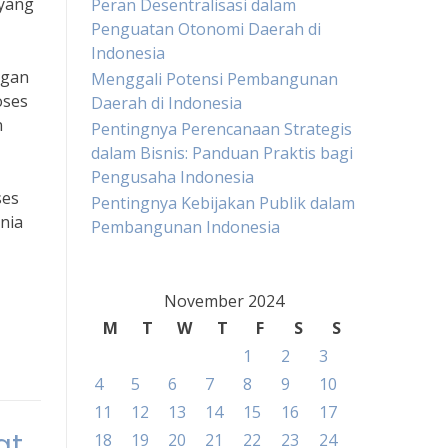
 yang
Peran Desentralisasi dalam
Penguatan Otonomi Daerah di
Indonesia
ngan
Menggali Potensi Pembangunan
oses
Daerah di Indonesia
n
Pentingnya Perencanaan Strategis
dalam Bisnis: Panduan Praktis bagi
Pengusaha Indonesia
ses
Pentingnya Kebijakan Publik dalam
nia
Pembangunan Indonesia
November 2024
M
T
W
T
F
S
S
1
2
3
4
5
6
7
8
9
10
11
12
13
14
15
16
17
at
18
19
20
21
22
23
24