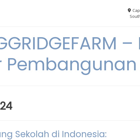
Cap
South
GGRIDGEFARM – I
r Pembangunan
024
g Sekolah di Indonesia: