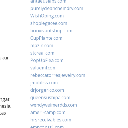
antaeuslabs.com
purelycleanchemdry.com
WishOping.com
shoplegacee.com
bonvivantshop.com
CupPlante.com
mpzin.com
stcreal.com
ukur
PopUpFlea.com
valueml.com
rebeccatorresjewelry.com
n
jmpbliss.com
drjorgerico.com
queensushipa.com
ngat
wendyweimerdds.com
esia.
ameri-camp.com
tas
hrsreceivables.com
empconst1.com