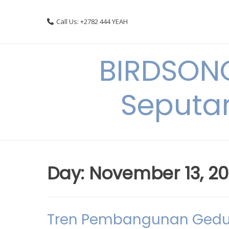
Skip
to
Call Us: +2782 444 YEAH
content
BIRDSON
Seputa
Day:
November 13, 2
Tren Pembangunan Gedun