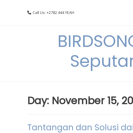
Skip
to
Call Us: +2782 444 YEAH
content
BIRDSON
Seputa
Day:
November 15, 2
Tantangan dan Solusi d