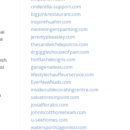
cinderella-support.com
bigpinkrestaurant.com
inspirehuahin.com
memmingerspainting.com
ai
jeremypbeasley.com
ia
thesandwichdepotcos.com
drgiggleshouseofpain.com
hotflashdesigns.com
esh.
si
garagenadeau.com
lifestylechauffeurservice.com
EverNewNails.com
insideoutdecoratingcentre.com
n
salvatoresinpoint.com
jovialfloralco.com
johnlscotthometeam.com
u-seehomes.com
watersportslagonissi.com