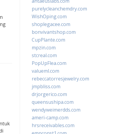
antaeuslabs.com
purelycleanchemdry.com
WishOping.com
an
ang
shoplegacee.com
bonvivantshop.com
CupPlante.com
mpzin.com
stcreal.com
PopUpFlea.com
valueml.com
rebeccatorresjewelry.com
jmpbliss.com
drjorgerico.com
queensushipa.com
wendyweimerdds.com
ameri-camp.com
untuk
hrsreceivables.com
di
empconst1.com