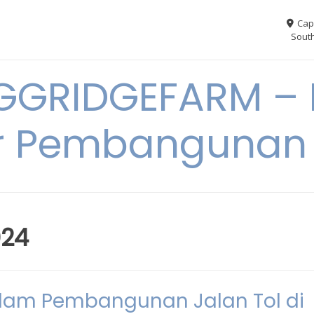
Cap
South
GGRIDGEFARM – I
r Pembangunan
024
alam Pembangunan Jalan Tol di