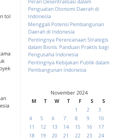
Peran Desentralisasi dalam
Penguatan Otonomi Daerah di
n tol
Indonesia
Menggali Potensi Pembangunan
Daerah di Indonesia
Pentingnya Perencanaan Strategis
dalam Bisnis: Panduan Praktis bagi
Utama
Pengusaha Indonesia
uk
Pentingnya Kebijakan Publik dalam
royek
Pembangunan Indonesia
November 2024
kan
M
T
W
T
F
S
S
esia
1
2
3
4
5
6
7
8
9
10
11
12
13
14
15
16
17
18
19
20
21
22
23
24