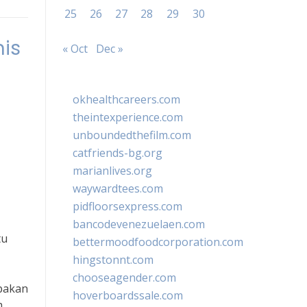
25
26
27
28
29
30
is
« Oct
Dec »
okhealthcareers.com
theintexperience.com
unboundedthefilm.com
catfriends-bg.org
marianlives.org
waywardtees.com
pidfloorsexpress.com
bancodevenezuelaen.com
tu
bettermoodfoodcorporation.com
hingstonnt.com
chooseagender.com
pakan
hoverboardssale.com
h