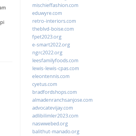
mischieffashion.com
lam
eduwyre.com
retro-interiors.com
pi
theblvd-boise.com
fpet2023.org
e-smart2022.org
ngrc2022.org
leesfamilyfoods.com
lewis-lewis-cpas.com
eleontennis.com
cyetus.com
bradfordshops.com
almadenranchsanjose.com
advocatevijay.com
adlibilimler2023.com
naswwebed.org
balithut-manado.org