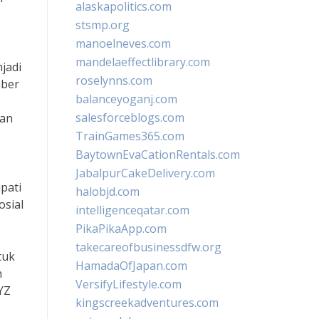
alaskapolitics.com
stsmp.org
manoelneves.com
mandelaeffectlibrary.com
jadi
roselynns.com
mber
balanceyoganj.com
salesforceblogs.com
kan
TrainGames365.com
BaytownEvaCationRentals.com
JabalpurCakeDelivery.com
pati
halobjd.com
osial
intelligenceqatar.com
PikaPikaApp.com
takecareofbusinessdfw.org
tuk
HamadaOfJapan.com
n
VersifyLifestyle.com
YZ
kingscreekadventures.com