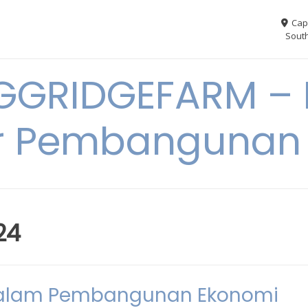
Cap
South
GGRIDGEFARM – I
r Pembangunan
24
 dalam Pembangunan Ekonomi