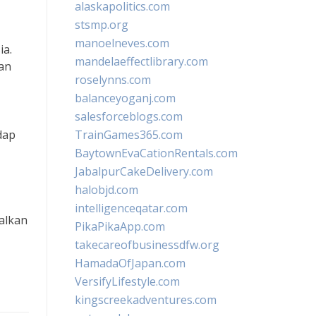
alaskapolitics.com
stsmp.org
manoelneves.com
ia.
mandelaeffectlibrary.com
an
roselynns.com
balanceyoganj.com
salesforceblogs.com
dap
TrainGames365.com
BaytownEvaCationRentals.com
JabalpurCakeDelivery.com
halobjd.com
intelligenceqatar.com
alkan
PikaPikaApp.com
takecareofbusinessdfw.org
HamadaOfJapan.com
VersifyLifestyle.com
kingscreekadventures.com