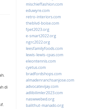
mischieffashion.com
eduwyre.com
retro-interiors.com
theblvd-boise.com
fpet2023.org
e-smart2022.org
ngrc2022.org
leesfamilyfoods.com
lewis-lewis-cpas.com
eleontennis.com
cyetus.com
bradfordshops.com
ah.
almadenranchsanjose.com
advocatevijay.com
h di
adlibilimler2023.com
naswwebed.org
f.
balithut-manado.org