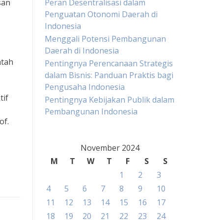
san
Peran Desentralisasi dalam
Penguatan Otonomi Daerah di
Indonesia
Menggali Potensi Pembangunan
Daerah di Indonesia
ntah
Pentingnya Perencanaan Strategis
dalam Bisnis: Panduan Praktis bagi
Pengusaha Indonesia
tif
Pentingnya Kebijakan Publik dalam
Pembangunan Indonesia
of.
November 2024
M
T
W
T
F
S
S
1
2
3
4
5
6
7
8
9
10
11
12
13
14
15
16
17
18
19
20
21
22
23
24