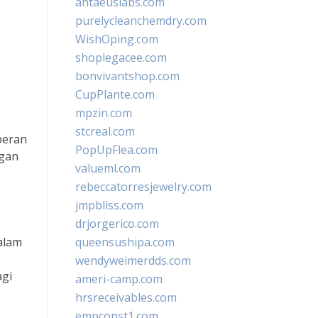
antaeuslabs.com
purelycleanchemdry.com
WishOping.com
shoplegacee.com
bonvivantshop.com
CupPlante.com
mpzin.com
stcreal.com
peran
PopUpFlea.com
ngan
valueml.com
rebeccatorresjewelry.com
jmpbliss.com
drjorgerico.com
alam
queensushipa.com
wendyweimerdds.com
gi
ameri-camp.com
hrsreceivables.com
empconst1.com