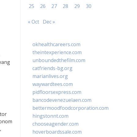
25
26
27
28
29
30
« Oct
Dec »
okhealthcareers.com
theintexperience.com
n
unboundedthefilm.com
yang
catfriends-bg.org
marianlives.org
waywardtees.com
pidfloorsexpress.com
bancodevenezuelaen.com
bettermoodfoodcorporation.com
tor
hingstonnt.com
konom
chooseagender.com
,
hoverboardssale.com