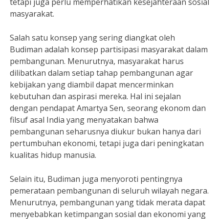
tetapi juga perlu memperhatikan kesejahteraan sosial
masyarakat.
Salah satu konsep yang sering diangkat oleh
Budiman adalah konsep partisipasi masyarakat dalam
pembangunan. Menurutnya, masyarakat harus
dilibatkan dalam setiap tahap pembangunan agar
kebijakan yang diambil dapat mencerminkan
kebutuhan dan aspirasi mereka. Hal ini sejalan
dengan pendapat Amartya Sen, seorang ekonom dan
filsuf asal India yang menyatakan bahwa
pembangunan seharusnya diukur bukan hanya dari
pertumbuhan ekonomi, tetapi juga dari peningkatan
kualitas hidup manusia.
Selain itu, Budiman juga menyoroti pentingnya
pemerataan pembangunan di seluruh wilayah negara.
Menurutnya, pembangunan yang tidak merata dapat
menyebabkan ketimpangan sosial dan ekonomi yang