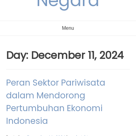
Negara
Menu
Day:
December 11, 2024
Peran Sektor Pariwisata
dalam Mendorong
Pertumbuhan Ekonomi
Indonesia