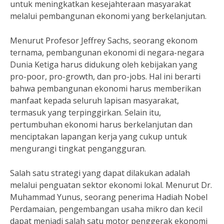
untuk meningkatkan kesejahteraan masyarakat
melalui pembangunan ekonomi yang berkelanjutan.
Menurut Profesor Jeffrey Sachs, seorang ekonom
ternama, pembangunan ekonomi di negara-negara
Dunia Ketiga harus didukung oleh kebijakan yang
pro-poor, pro-growth, dan pro-jobs. Hal ini berarti
bahwa pembangunan ekonomi harus memberikan
manfaat kepada seluruh lapisan masyarakat,
termasuk yang terpinggirkan. Selain itu,
pertumbuhan ekonomi harus berkelanjutan dan
menciptakan lapangan kerja yang cukup untuk
mengurangi tingkat pengangguran.
Salah satu strategi yang dapat dilakukan adalah
melalui penguatan sektor ekonomi lokal. Menurut Dr.
Muhammad Yunus, seorang penerima Hadiah Nobel
Perdamaian, pengembangan usaha mikro dan kecil
dapat menjadi salah satu motor penggerak ekonomi