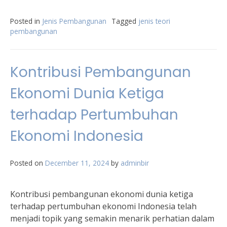
Posted in
Jenis Pembangunan
Tagged
jenis teori
pembangunan
Kontribusi Pembangunan
Ekonomi Dunia Ketiga
terhadap Pertumbuhan
Ekonomi Indonesia
Posted on
December 11, 2024
by
adminbir
Kontribusi pembangunan ekonomi dunia ketiga
terhadap pertumbuhan ekonomi Indonesia telah
menjadi topik yang semakin menarik perhatian dalam