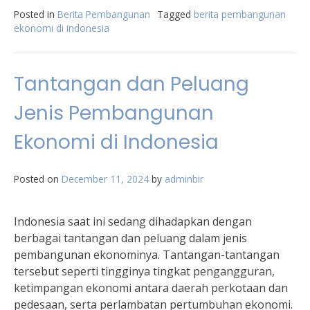
Posted in
Berita Pembangunan
Tagged
berita pembangunan
ekonomi di indonesia
Tantangan dan Peluang
Jenis Pembangunan
Ekonomi di Indonesia
Posted on
December 11, 2024
by
adminbir
Indonesia saat ini sedang dihadapkan dengan
berbagai tantangan dan peluang dalam jenis
pembangunan ekonominya. Tantangan-tantangan
tersebut seperti tingginya tingkat pengangguran,
ketimpangan ekonomi antara daerah perkotaan dan
pedesaan, serta perlambatan pertumbuhan ekonomi.