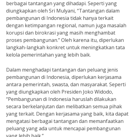
berbagai tantangan yang dihadapi. Seperti yang
diungkapkan oleh Sri Mulyani, “Tantangan dalam
pembangunan di Indonesia tidak hanya terkait
dengan ketimpangan regional, namun juga masalah
korupsi dan birokrasi yang masih menghambat
proses pembangunan.” Oleh karena itu, diperlukan
langkah-langkah konkret untuk meningkatkan tata
kelola pemerintahan yang lebih baik.
Dalam menghadapi tantangan dan peluang jenis
pembangunan di Indonesia, diperlukan kerjasama
antara pemerintah, swasta, dan masyarakat. Seperti
yang diungkapkan oleh Presiden Joko Widodo,
“Pembangunan di Indonesia haruslah dilakukan
secara berkelanjutan dan melibatkan semua pihak
yang terkait. Dengan kerjasama yang baik, kita dapat
mengatasi berbagai tantangan dan memanfaatkan
peluang yang ada untuk mencapai pembangunan
yang lebih baik.”