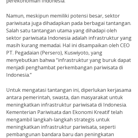
perekonomian Indonesia.
Namun, meskipun memiliki potensi besar, sektor
pariwisata juga dihadapkan pada berbagai tantangan.
Salah satu tantangan utama yang dihadapi oleh
sektor pariwisata Indonesia adalah infrastruktur yang
masih kurang memadai. Hal ini disampaikan oleh CEO
PT. Pegadaian (Persero), Kuswiyoto, yang
menyebutkan bahwa “infrastruktur yang buruk dapat
menjadi penghambat perkembangan pariwisata di
Indonesia.”
Untuk mengatasi tantangan ini, diperlukan kerjasama
antara pemerintah, swasta, dan masyarakat untuk
meningkatkan infrastruktur pariwisata di Indonesia.
Kementerian Pariwisata dan Ekonomi Kreatif telah
mengambil langkah-langkah strategis untuk
meningkatkan infrastruktur pariwisata, seperti
pembangunan bandara baru dan peningkatan