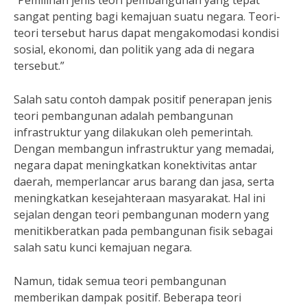
“Pemilihan jenis teori pembangunan yang tepat
sangat penting bagi kemajuan suatu negara. Teori-
teori tersebut harus dapat mengakomodasi kondisi
sosial, ekonomi, dan politik yang ada di negara
tersebut.”
Salah satu contoh dampak positif penerapan jenis
teori pembangunan adalah pembangunan
infrastruktur yang dilakukan oleh pemerintah.
Dengan membangun infrastruktur yang memadai,
negara dapat meningkatkan konektivitas antar
daerah, memperlancar arus barang dan jasa, serta
meningkatkan kesejahteraan masyarakat. Hal ini
sejalan dengan teori pembangunan modern yang
menitikberatkan pada pembangunan fisik sebagai
salah satu kunci kemajuan negara.
Namun, tidak semua teori pembangunan
memberikan dampak positif. Beberapa teori