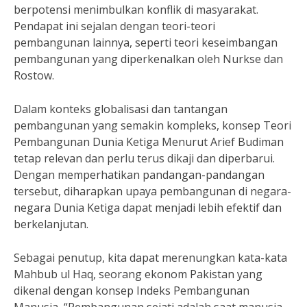
berpotensi menimbulkan konflik di masyarakat.
Pendapat ini sejalan dengan teori-teori
pembangunan lainnya, seperti teori keseimbangan
pembangunan yang diperkenalkan oleh Nurkse dan
Rostow.
Dalam konteks globalisasi dan tantangan
pembangunan yang semakin kompleks, konsep Teori
Pembangunan Dunia Ketiga Menurut Arief Budiman
tetap relevan dan perlu terus dikaji dan diperbarui.
Dengan memperhatikan pandangan-pandangan
tersebut, diharapkan upaya pembangunan di negara-
negara Dunia Ketiga dapat menjadi lebih efektif dan
berkelanjutan.
Sebagai penutup, kita dapat merenungkan kata-kata
Mahbub ul Haq, seorang ekonom Pakistan yang
dikenal dengan konsep Indeks Pembangunan