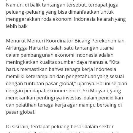
Namun, di balik tantangan tersebut, terdapat juga
peluang-peluang yang bisa dimanfaatkan untuk
menggerakkan roda ekonomi Indonesia ke arah yang
lebih baik.
Menurut Menteri Koordinator Bidang Perekonomian,
Airlangga Hartarto, salah satu tantangan utama
dalam pembangunan ekonomi Indonesia adalah
meningkatkan kualitas sumber daya manusia. “Kita
harus memastikan bahwa tenaga kerja Indonesia
memiliki keterampilan dan pengetahuan yang sesuai
dengan tuntutan pasar global,” ujarnya. Hal ini sejalan
dengan pendapat ekonom senior, Sri Mulyani, yang
menekankan pentingnya investasi dalam pendidikan
dan pelatihan tenaga kerja agar mampu bersaing di
pasar global.
Di sisi lain, terdapat peluang besar dalam sektor