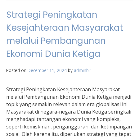
Strategi Peningkatan
Kesejahteraan Masyarakat
melalui Pembangunan
Ekonomi Dunia Ketiga
Posted on
December 11, 2024
by
adminbir
Strategi Peningkatan Kesejahteraan Masyarakat
melalui Pembangunan Ekonomi Dunia Ketiga menjadi
topik yang semakin relevan dalam era globalisasi ini.
Masyarakat di negara-negara Dunia Ketiga seringkali
menghadapi tantangan ekonomi yang kompleks,
seperti kemiskinan, pengangguran, dan ketimpangan
sosial. Oleh karena itu, diperlukan strategi yang tepat