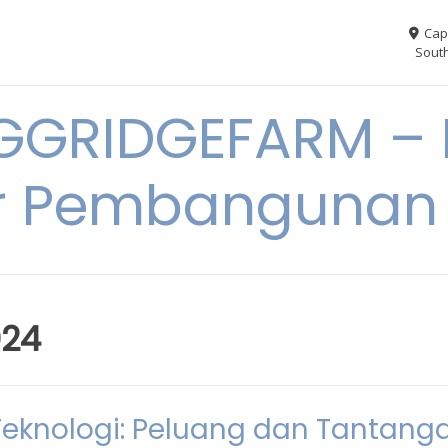
Cap
South
GGRIDGEFARM – I
r Pembangunan
024
eknologi: Peluang dan Tantang