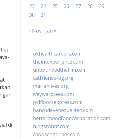
23
24
25
26
27
28
29
30
31
« Nov
Jan »
t di
okhealthcareers.com
aya-
theintexperience.com
unboundedthefilm.com
catfriends-bg.org
at
marianlives.org
atkan
waywardtees.com
engan
pidfloorsexpress.com
bancodevenezuelaen.com
bettermoodfoodcorporation.com
al di
hingstonnt.com
chooseagender.com