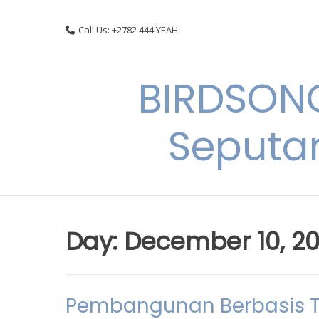
Skip
to
Call Us: +2782 444 YEAH
content
BIRDSON
Seputa
Day:
December 10, 2
Pembangunan Berbasis T