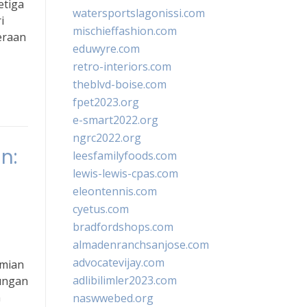
etiga
watersportslagonissi.com
i
mischieffashion.com
eraan
eduwyre.com
retro-interiors.com
theblvd-boise.com
fpet2023.org
e-smart2022.org
ngrc2022.org
n:
leesfamilyfoods.com
lewis-lewis-cpas.com
eleontennis.com
cyetus.com
bradfordshops.com
almadenranchsanjose.com
advocatevijay.com
omian
adlibilimler2023.com
ungan
n
naswwebed.org