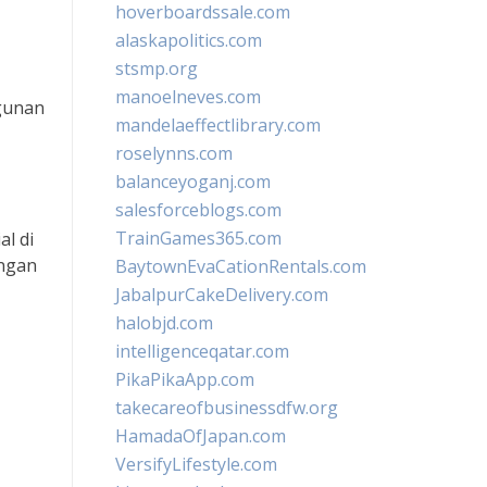
hoverboardssale.com
alaskapolitics.com
stsmp.org
manoelneves.com
ngunan
mandelaeffectlibrary.com
roselynns.com
balanceyoganj.com
salesforceblogs.com
TrainGames365.com
l di
ungan
BaytownEvaCationRentals.com
JabalpurCakeDelivery.com
halobjd.com
intelligenceqatar.com
PikaPikaApp.com
takecareofbusinessdfw.org
HamadaOfJapan.com
VersifyLifestyle.com