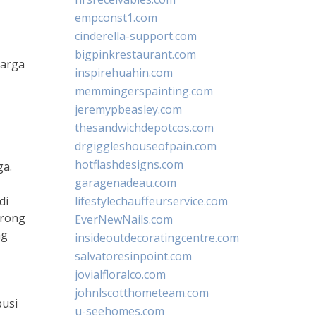
empconst1.com
cinderella-support.com
bigpinkrestaurant.com
harga
inspirehuahin.com
memmingerspainting.com
jeremypbeasley.com
thesandwichdepotcos.com
drgiggleshouseofpain.com
hotflashdesigns.com
ga.
garagenadeau.com
di
lifestylechauffeurservice.com
orong
EverNewNails.com
ng
insideoutdecoratingcentre.com
salvatoresinpoint.com
jovialfloralco.com
johnlscotthometeam.com
busi
u-seehomes.com