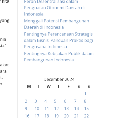
 kita
Peran Desentralisasi dalam
Penguatan Otonomi Daerah di
Indonesia
 yang
Menggali Potensi Pembangunan
Daerah di Indonesia
Pentingnya Perencanaan Strategis
nia
dalam Bisnis: Panduan Praktis bagi
ia.”
Pengusaha Indonesia
Pentingnya Kebijakan Publik dalam
Pembangunan Indonesia
akat.
gara
t,
December 2024
n
M
T
W
T
F
S
S
1
2
3
4
5
6
7
8
9
10
11
12
13
14
15
16
17
18
19
20
21
22