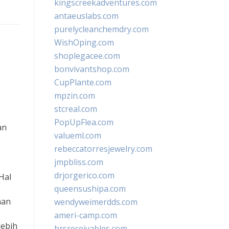
kingscreekadventures.com
antaeuslabs.com
purelycleanchemdry.com
WishOping.com
shoplegacee.com
bonvivantshop.com
CupPlante.com
mpzin.com
stcreal.com
PopUpFlea.com
an
valueml.com
g
rebeccatorresjewelry.com
jmpbliss.com
drjorgerico.com
Hal
queensushipa.com
man
wendyweimerdds.com
ameri-camp.com
lebih
hrsreceivables.com