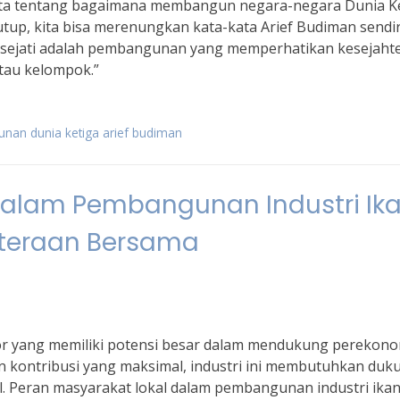
ta tentang bagaimana membangun negara-negara Dunia K
utup, kita bisa merenungkan kata-kata Arief Budiman sendir
ejati adalah pembangunan yang memperhatikan kesejaht
atau kelompok.”
nan dunia ketiga arief budiman
dalam Pembangunan Industri Ika
hteraan Bersama
tor yang memiliki potensi besar dalam mendukung perekon
 kontribusi yang maksimal, industri ini membutuhkan duk
l. Peran masyarakat lokal dalam pembangunan industri ika